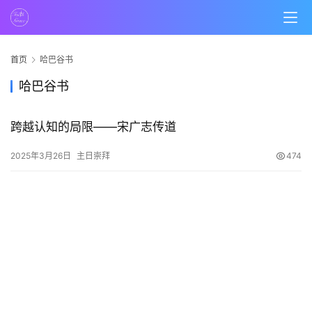
页
主
日
首页
哈巴谷书
崇
哈巴谷书
拜
跨越认知的局限——宋广志传道
专
题
2025年3月26日
主日崇拜
474
讲
座
赞
美
敬
拜