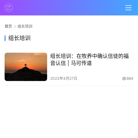
页
主
日
首页
组长培训
崇
组长培训
拜
组长培训：在牧养中确认信徒的福
专
音认信 | 马可传道
题
讲
2023年4月27日
884
座
赞
美
敬
拜