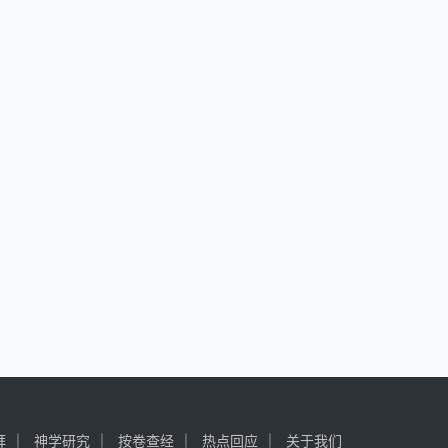
拜
神学研究
按卷查经
热点回应
关于我们