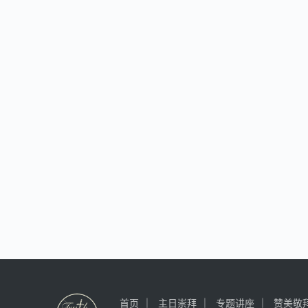
首页
主日崇拜
专题讲座
赞美敬