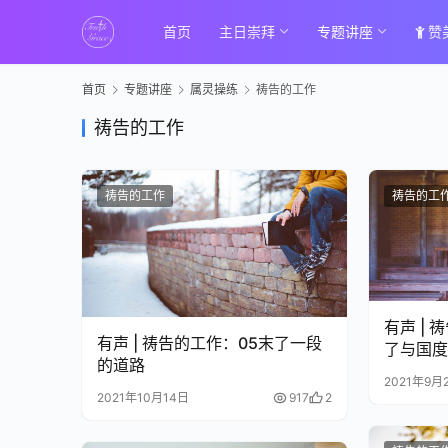
首页
主日崇拜
专题讲座
赞
首页
专题讲座
属灵操练
祷告的工作
祷告的工作
祷告的工作
祷告的工
有声 |
有声 | 祷告的工作：05末了一段
了与国
的道路
2021年9月
2021年10月14日
917
2