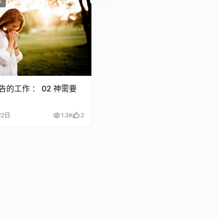
作
祷告的工作 ： 02 神需要
告
22日
1.3K
2