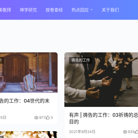
美敬拜
神学研究
按卷查经
热点回应
关于我们
作
祷告的工作
 祷告的工作：04世代的末
度
有声 | 祷告的工作：03祈祷的
25日
977
3
目的
2021年9月24日
935