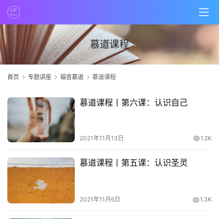
首
页
慕道课程
主
首页
专题讲座
福音慕道
慕道课程
日
崇
拜
慕道课程丨第六课：认识自己
专
2021年11月13日
1.2K
题
讲
慕道课程丨第五课：认识圣灵
座
2021年11月6日
1.3K
赞
美