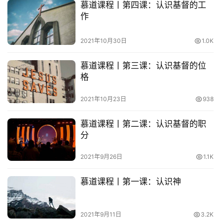
慕道课程丨第四课：认识基督的工
敬
作
拜
2021年10月30日
1.0K
神
登录
注册
学
慕道课程丨第三课：认识基督的位
研
格
究
2021年10月23日
938
按
卷
慕道课程丨第二课：认识基督的职
查
分
经
2021年9月26日
1.1K
热
慕道课程丨第一课：认识神
点
回
应
2021年9月11日
3.2K