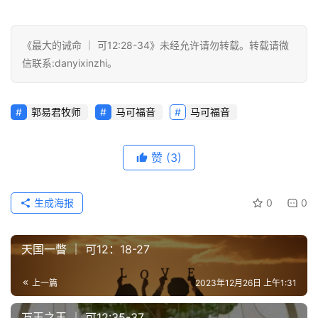
们
《最大的诫命 ｜ 可12:28-34》未经允许请勿转载。转载请微
信联系:danyixinzhi。
郭易君牧师
马可福音
马可福音
赞
(3)
生成海报
0
0
天国一瞥 ｜ 可12：18-27
上一篇
2023年12月26日 上午1:31
万王之王 ｜ 可12:35-37