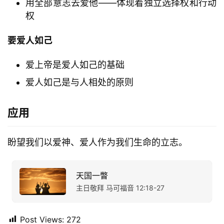
用全部意志去爱他——体现着独立选择权和行动
神
登录
注册
学
权
研
究
要爱人如己
爱上帝是爱人如己的基础
按
卷
爱人如己是与人相处的原则
查
经
应用
热
盼望我们以爱神、爱人作为我们生命的立志。
点
回
应
天国一瞥
主日敬拜 马可福音 12:18-27
关
于
我
Post Views:
272