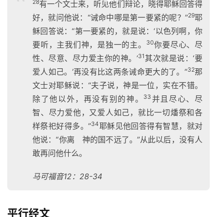
28
有一个文士来，听见他们辩论，晓得耶稣回答得
29
好，就问他说：“诫命中哪是第一要紧的呢？”
耶
稣回答说：“第一要紧的，就是说：‘以色列啊，你
30
要听，主我们神，是独一的主。
你要尽心、尽
31
性、尽意、尽力爱主你的神。’
其次就是说：‘要
32
爱人如己。’
再没有比这两条诫命更大的了。”
那
文士对耶稣说：“夫子说，神是一位，实在不错。
33
除了他以外，再没有别的神。
并且尽心、尽
智、尽力爱他，又爱人如己，就比一切燔祭和各
34
样祭祀好得多。”
耶稣见他回答得有智慧，就对
他说：“你离 神的国不远了。”从此以后，没有人
敢再问他什么。
马可福音12：28-34
平行经文