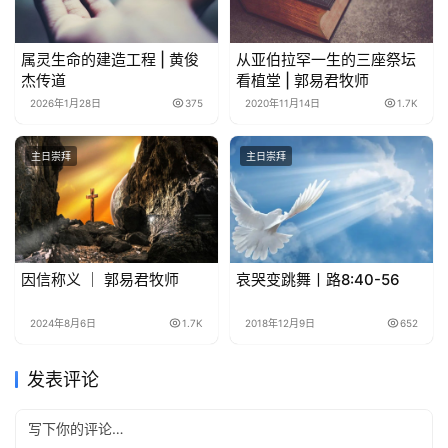
属灵生命的建造工程 | 黄俊
从亚伯拉罕一生的三座祭坛
杰传道
看植堂 | 郭易君牧师
2026年1月28日
375
2020年11月14日
1.7K
主日崇拜
主日崇拜
因信称义 ｜ 郭易君牧师
哀哭变跳舞丨路8:40-56
2024年8月6日
1.7K
2018年12月9日
652
发表评论