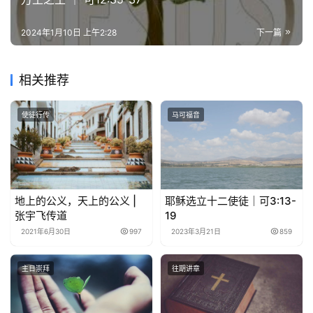
2024年1月10日 上午2:28
下一篇
相关推荐
使徒行传
马可福音
地上的公义，天上的公义 |
耶稣选立十二使徒｜可3:13-
张宇飞传道
19
2021年6月30日
997
2023年3月21日
859
主日崇拜
往期讲章