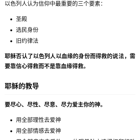
以色列人认为信仰中最重要的三个要素：
主
圣殿
日
选民身份
崇
拜
旧约律法
专
耶稣否认了以色列人以血缘的身份而得救的说法，需
题
要靠信心得救而不是靠血缘得救。
讲
座
耶稣的教导
赞
要尽心、尽性、尽意、尽力爱主你的神。
美
敬
用全部理性去爱神
拜
用全部情感去爱神