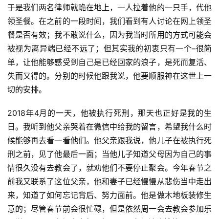
主
于是我们两名律师就跪在地上，一人拉着他的一只手，代他
日
领圣餐。在之前的一段时间，我们看到有人讨论在网上领圣
崇
餐是否有效；我不敢说什么，因为我当时所用的方式可能会
拜
被视为离异端已经不远了；但其实我的初衷只有一个–很简
单，让他能够感受到自己是已经回家的浪子，是死而复活、
专
失而又得的。分别的时候他跟我说，他要顺服神在这世上一
题
讲
切的安排。
座
2018年4月的一天，他被执行死刑，那天也正好是我的生
日。我听到他父亲哭着在微信中给我的留言，希望我什么时
赞
候能够再去看一看他们。他父亲跟我说，他儿子在被执行死
美
刑之前，见了他最后一面；当他儿子知道父母因为自己的事
敬
情很久没有去教会了，就劝他们不要停止聚会。今年春节之
拜
前我又联系了这位父亲，他和妻子已经慢慢从悲伤当中走出
来，知道了如何忘记背后、努力面前。他是做木地板装修生
神
登录
注册
意的；尽管春节前会很忙碌，但是依然周一会去教会参加乐
学