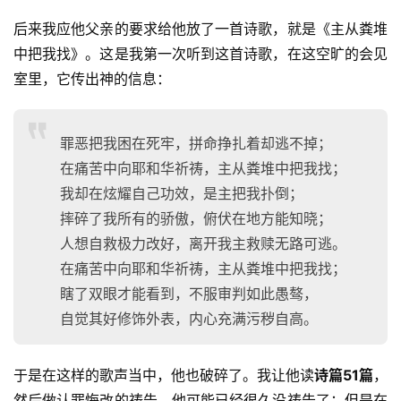
后来我应他父亲的要求给他放了一首诗歌，就是《主从粪堆
中把我找》。这是我第一次听到这首诗歌，在这空旷的会见
室里，它传出神的信息：
罪恶把我困在死牢，拼命挣扎着却逃不掉；
在痛苦中向耶和华祈祷，主从粪堆中把我找；
我却在炫耀自己功效，是主把我扑倒；
摔碎了我所有的骄傲，俯伏在地方能知晓；
人想自救极力改好，离开我主救赎无路可逃。
在痛苦中向耶和华祈祷，主从粪堆中把我找；
瞎了双眼才能看到，不服审判如此愚骜，
自觉其好修饰外表，内心充满污秽自高。
于是在这样的歌声当中，他也破碎了。我让他读
诗篇51篇
，
然后做认罪悔改的祷告。他可能已经很久没祷告了；但是在