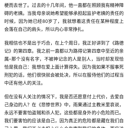
梗而去世了。过去的十几年间，他一直都在照顾我有精神障
碍的老姨。当我母亲说她希望能够承担起监护老姨的责任的
时候，因为她已经80岁了，我就想着这责任在某种程度上
会落在自己的肩头，所以内心非常挣扎。
我相信也不是出于巧合，在上个周日，我正好讲到了《路德
记》的第四章。我之前一直都以为路得记第四章中至近的亲
属–那个没有名字，不被神记念的人是别人，当时却发现恰
恰是我自己：我想在爱上面计算得失。因为我如果不服事死
刑犯的话，他们很快就会被处决，所以在服侍他们的过程当
中还有他人的关注。
但在没有人关注的情况下，我是否还愿意付上代价，去爱自
己身边的人？在《悲惨世界》中，雨果通过主教米里哀说，
永远不要害怕盗贼和杀人犯，这些都是身外的小危险而已。
我们要害怕的应该是自己，因为真正的危险都是藏在我们自