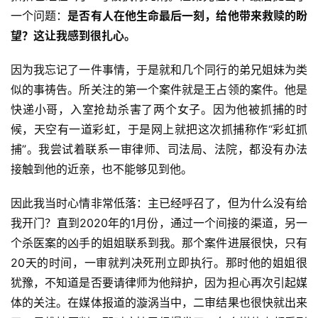
一个问题：
是否有人在他生命最后一刻，给他带来救赎的盼
望？这让我感到很扎心。
因为我忘记了一件事情，于是就和几个同行的弟兄姐妹为类
似的事祷告。所关注的第一个案件就是王占领的案件。他是
快递小哥，入室抢劫杀害了两个女子。因为他被抓捕的时
候，天空有一道彩虹，于是网上就把这次抓捕称作“彩虹抓
捕”。我尝试着联系一审律师、司法局、法院，都没有办法
接触到他的近亲，也不能够见到他。
因此我当时心情非常低落：主已经呼召了，但为什么没有给
我开门？直到2020年的1月份，通过一个间接的渠道，另一
个杀医案的凶手的姐姐联系到我。那个案件进展很快，只有
20天的时间，一审就判决死刑立即执行。那时他的姐姐很
犹豫，不知道是否要请律师为他辩护，因为担心再次引起媒
体的关注。在媒体报道的漩涡当中，二审结果也很快就出来