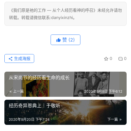
《我们原是祂的工作 — 从个人经历看神的呼召》未经允许请勿
转载。转载请微信联系:danyixinzhi。
赞
(2)
生成海报
0
0
从宋尚节的经历看生命的成长
上一篇
2020年9月8日 下午6:12
经历奇异恩典上｜于敬听
2020年9月20日 下午7:24
下一篇