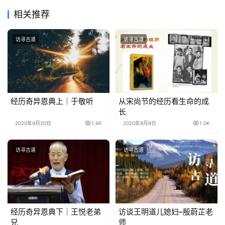
相关推荐
访寻古道
访寻古道
经历奇异恩典上｜于敬听
从宋尚节的经历看生命的成
长
2020年9月20日
1.6K
2020年9月8日
1.0K
访寻古道
访寻古道
经历奇异恩典下｜王悦老弟
访谈王明道儿媳妇–殷蔚芷老
兄
师