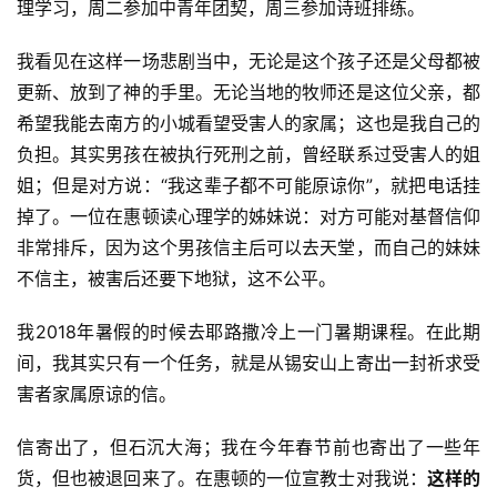
理学习，周二参加中青年团契，周三参加诗班排练。
研
究
我看见在这样一场悲剧当中，无论是这个孩子还是父母都被
更新、放到了神的手里。无论当地的牧师还是这位父亲，都
按
希望我能去南方的小城看望受害人的家属；这也是我自己的
卷
查
负担。其实男孩在被执行死刑之前，曾经联系过受害人的姐
经
姐；但是对方说：“我这辈子都不可能原谅你”，就把电话挂
掉了。一位在惠顿读心理学的姊妹说：对方可能对基督信仰
热
非常排斥，因为这个男孩信主后可以去天堂，而自己的妹妹
点
不信主，被害后还要下地狱，这不公平。
回
应
我2018年暑假的时候去耶路撒冷上一门暑期课程。在此期
间，我其实只有一个任务，就是从锡安山上寄出一封祈求受
关
害者家属原谅的信。
于
我
信寄出了，但石沉大海；我在今年春节前也寄出了一些年
们
货，但也被退回来了。在惠顿的一位宣教士对我说：
这样的