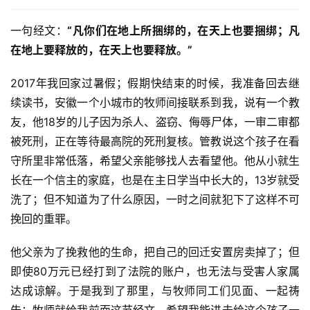
一句经文：
“凡你们在地上所捆绑的，在天上也要捆绑；凡
在地上要释放的，在天上也要释放。”
2017年我回家过暑假；假期快结束的时候，我准备回去继
续读书，安徽一个小城市的牧师间接联系到我，说有一个教
友，他18岁的儿子因为杀人、盗窃、侮辱尸体，一审二审都
被死刑，正在等待最高院的死刑复核。管教说这个孩子在看
守所里非常低落，希望父亲能够找人去看望他。他从小就生
长在一个信主的家庭，也是在主日学当中长大的，13岁就受
洗了；但不知道为了什么原因，一时之间就犯下了这样不可
挽回的重罪。
他父亲为了挽救他的生命，把自己的回迁安置房卖掉了；但
即使80万元已经打到了法院的账户，也无法与受害人家属
达成谅解。于是我到了那里，与牧师同工们见面、一起祷