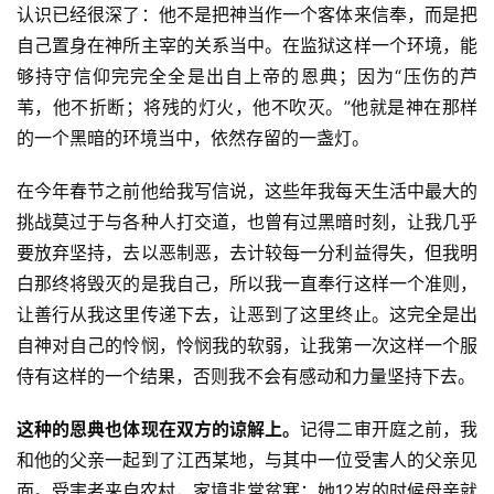
认识已经很深了：他不是把神当作一个客体来信奉，而是把
自己置身在神所主宰的关系当中。在监狱这样一个环境，能
够持守信仰完完全全是出自上帝的恩典；因为“压伤的芦
苇，他不折断；将残的灯火，他不吹灭。”他就是神在那样
的一个黑暗的环境当中，依然存留的一盏灯。
在今年春节之前他给我写信说，这些年我每天生活中最大的
挑战莫过于与各种人打交道，也曾有过黑暗时刻，让我几乎
要放弃坚持，去以恶制恶，去计较每一分利益得失，但我明
白那终将毁灭的是我自己，所以我一直奉行这样一个准则，
让善行从我这里传递下去，让恶到了这里终止。这完全是出
自神对自己的怜悯，怜悯我的软弱，让我第一次这样一个服
侍有这样的一个结果，否则我不会有感动和力量坚持下去。
这种的恩典也体现在双方的谅解上。
记得二审开庭之前，我
和他的父亲一起到了江西某地，与其中一位受害人的父亲见
面。受害者来自农村，家境非常贫寒；她12岁的时候母亲就