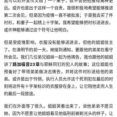
我可以对外宣传又结了一个果子，就不会把他推得离神更
远。或许也是出于这样一个自责，我很积极地希望能够推进
第二次会见，但是因为疫情一直不被批准；于是我去买了件
衬衫，和妻子一起绣上十字架。我希望能够把衬衫送进去，
或许神能够通过这个符号让他明白。
但是受疫情影响，衣服没有能够送进去，但他的姐姐信主
了。在清明节的前一天，她接到通知，要跟他的弟弟在看守
所会见。我们几位弟兄姐妹一起为他祷告，我也跟他的姐姐
讲了
路加福音23章
与耶稣同钉的犯人的故事；这位姐姐也
预备好了带领弟弟做决志祷告，并将这件衬衫送给他的弟
弟。或许是出于怜悯，执行人员允许这个死刑犯在最后的时
刻将这件有十字架标识的衣服穿在身上，让它陪他走完人生
的最后一段旅途。
我们在外面等了很久。姐姐哭着出来了，说他弟弟不愿见
她，因为不愿意让他姐姐看见他临刑前被剃光头的样子，让