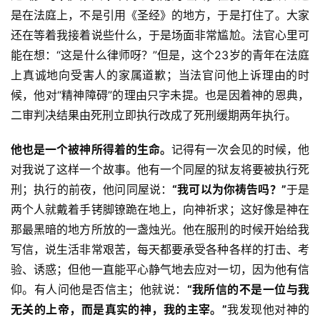
是在法庭上，不是引用《圣经》的地方，于是打住了。大家
还在等着我接着说些什么，于是场面非常尴尬。法官心里可
能在想：“这是什么律师呀？”但是，这个23岁的青年在法庭
上真诚地向受害人的家属道歉；当法官问他上诉理由的时
候，他对“精神障碍”的理由只字未提。也是因着神的恩典，
二审判决结果由死刑立即执行改成了死刑缓期两年执行。
他也是一个被神所得着的生命。
记得有一次会见的时候，他
对我说了这样一个故事。他有一个同屋的狱友将要被执行死
刑；执行的前夜，他问同屋说：
“我可以为你祷告吗？”
于是
两个人就戴着手铐脚镣跪在地上，向神祈求；这好像是神在
那最黑暗的地方所放的一盏烛光。他在服刑的时候开始给我
写信，说生活非常艰苦，每天都要承受各种各样的打击、考
验、诱惑；但他一直能平心静气地去应对一切，因为他有信
仰。有人问他是否信主；他就说：
“我所信的不是一位与我
无关的上帝，而是真实的神，我的主宰。”
我发现他对神的