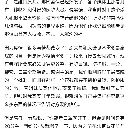
了，是维持原判。那时疫情已经爆发了，各个媒体上都看到
在一线牺牲和付出的医护人员。说实话，我当时对于这个杀
人犯似乎缺乏怜悯，没有传福音给他的心；所以我非常感谢
几位与我一同祷告的弟兄姐妹，因为他们让我仍然能够看见
那位愿意万人得救、不愿一人沉沦的神。
因为疫情，很多事情都改变了；原来与犯人会见不需要最高
院的同意，但是因为疫情需要了；原来直接去会见就行，现
在看守所要求必须要穿戴齐整，有护目镜、防护服、手套、
脚套、口罩全部装备。感谢主的是，我们顺利取得了最高院
的一个批准，而且在那样一个花钱都买不到护目镜、防护服
的时候，有姐妹从其他地方寄来了物资。我们就到了看守
所；但那时我其实非常软弱，很难想象自己要怎样在穿戴这
么多东西的情况下告诉对方爱的信息。
但是管教一看就说：“你戴着口罩就好了，但会见时间只有
20分钟。”我当时头就嗡了一下，因为之前在北京看守所与