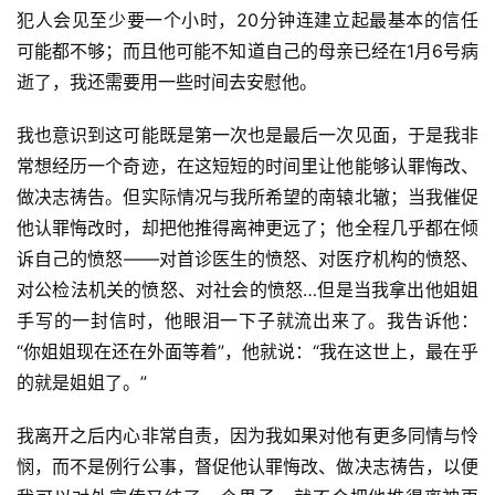
犯人会见至少要一个小时，20分钟连建立起最基本的信任
可能都不够；而且他可能不知道自己的母亲已经在1月6号病
逝了，我还需要用一些时间去安慰他。
我也意识到这可能既是第一次也是最后一次见面，于是我非
常想经历一个奇迹，在这短短的时间里让他能够认罪悔改、
做决志祷告。但实际情况与我所希望的南辕北辙；当我催促
他认罪悔改时，却把他推得离神更远了；他全程几乎都在倾
诉自己的愤怒——对首诊医生的愤怒、对医疗机构的愤怒、
对公检法机关的愤怒、对社会的愤怒…但是当我拿出他姐姐
手写的一封信时，他眼泪一下子就流出来了。我告诉他：
“你姐姐现在还在外面等着”，他就说：“我在这世上，最在乎
的就是姐姐了。”
我离开之后内心非常自责，因为我如果对他有更多同情与怜
悯，而不是例行公事，督促他认罪悔改、做决志祷告，以便