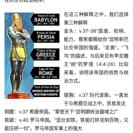
在这三种解释之中，我们选择
第三种解释
金头：v.37-38“国度、权柄、
能力、尊荣都赐给你”显明新巴
比伦帝国的强盛。“走兽”、“飞
鸟”的描述，与后来尼布甲尼撒
王“树”的梦境（4:4-26）比较
来看，说明该帝国的权势与统
治方式。
银胸：v.37 玛代波斯。一直处
于与希腊交战之中，贸易发达
铜腰：v.37 希腊帝国。“掌管天下”显明期统治疆域之广
铁腿：v.40 罗马帝国。“坚壮如铁，铁能打碎克制百物，又
能压碎一切”。罗马帝国军事上的强大