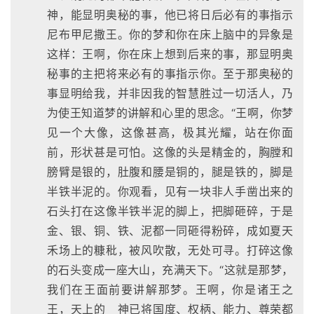
神，能显明奥秘的事，他已将日后必有的事指示
尼布甲尼撒王。你的梦和你在床上脑中的异象是
这样：王啊，你在床上想到后来的事，那显明奥
秘事的主把将来必有的事指示你。至于那奥秘的
事显明给我，并非因我的智慧胜过一切活人，乃
为使王知道梦的讲解和心里的思念。“王啊，你梦
见一个大像，这像甚高，极其光耀，站在你面
前，形状甚是可怕。这像的头是精金的，胸膛和
膀臂是银的，肚腹和腰是铜的，腿是铁的，脚是
半铁半泥的。你观看，见有一块非人手凿出来的
石头打在这像半铁半泥的脚上，把脚砸碎，于是
金、银、铜、铁、泥都一同砸得粉碎，成如夏天
禾场上的糠秕，被风吹散，无处可寻。打碎这像
的石头变成一座大山，充满天下。“这就是那梦，
我们在王面前要讲解那梦。王啊，你是诸王之
王，天上的 神已将国度、权柄、能力、尊荣都