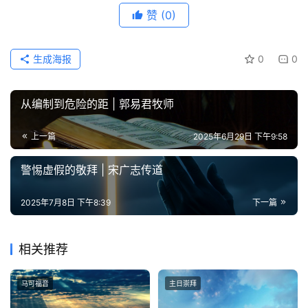
赞
(0)
生成海报
0
0
从编制到危险的距 | 郭易君牧师
上一篇
2025年6月29日 下午9:58
警惕虚假的敬拜 | 宋广志传道
2025年7月8日 下午8:39
下一篇
相关推荐
马可福音
主日崇拜