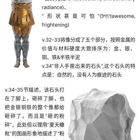
赞
radiance)、
美
“形状甚是可怕”(דְּחִֽיל׃awesome, 
敬
拜
frightening)
v.32-33将像分成了五个部分，按照金属的
神
登录
注册
价值与材料硬度大致排序为：金、银、
学
研
铜、铁&半铁半泥
究
v.34“非人手凿出来的石头”,这个石头的特
点是：自然的，没有人为痕迹的石头
按
卷
v.34-35节描述，该石头打
查
在了脚上，砸碎了脚，也
经
把金银铜铁的整个像都给
砸碎了。而且是“砸的粉
热
碎”，此处但以理用“夏天糠
点
秕”的图画形象地描述了“粉
回