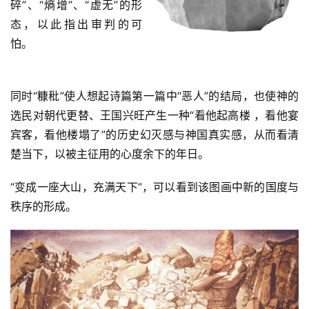
碎”、“熵增”、“虚无”的形
应
态，以此指出审判的可
怕。
关
于
我
们
同时“糠秕”使人想起诗篇第一篇中“恶人”的结局，也使神的
选民对朝代更替、王国兴旺产生一种“看他起高楼 ，看他宴
宾客，看他楼塌了”的历史幻灭感与神国真实感，从而看清
楚当下，以被主征用的心度余下的年日。
“变成一座大山，充满天下”，可以看到该图画中新的国度与
秩序的形成。