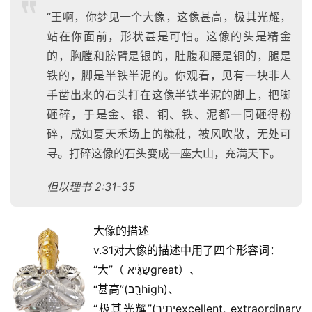
“王啊，你梦见一个大像，这像甚高，极其光耀，
站在你面前，形状甚是可怕。这像的头是精金
的，胸膛和膀臂是银的，肚腹和腰是铜的，腿是
首
铁的，脚是半铁半泥的。你观看，见有一块非人
页
手凿出来的石头打在这像半铁半泥的脚上，把脚
砸碎，于是金、银、铜、铁、泥都一同砸得粉
主
碎，成如夏天禾场上的糠秕，被风吹散，无处可
日
寻。打碎这像的石头变成一座大山，充满天下。
崇
拜
但以理书 2:31-35
专
题
大像的描述
讲
v.31对大像的描述中用了四个形容词：
座
“大”（ שַׂגִּ֔יאgreat）、
“甚高”(רַ֛בhigh)、
“极其光耀”(יַתִּ֖ירexcellent, extraordinary 