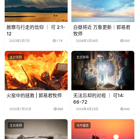
赦罪与行走的信仰 ｜ 可 2:1-
白昼将近 万象更新｜郭易君
12
牧师
2023年2月7日
1.7K
2026年1月26日
500
主日崇拜
主日崇拜
火窑中的拯救 | 郭易君牧师
无法忘却的对视 ｜ 可14:
66-72
2025年7月31日
869
2024年4月23日
840
主日崇拜
马可福音