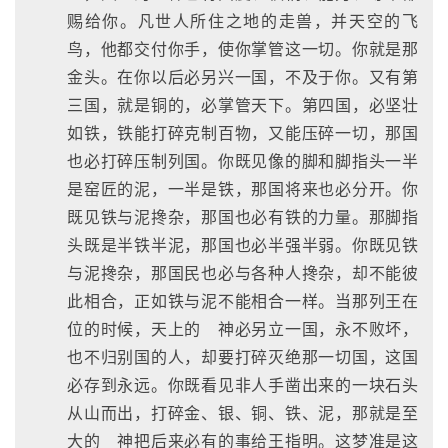
赐给你。凡世人所住之地的走兽，并天空的飞
鸟，他都交付你手，使你掌管这一切。你就是那
金头。在你以后必另兴一国，不及于你。又有第
三国，就是铜的，必掌管天下。第四国，必坚壮
如铁，铁能打碎克制百物，又能压碎一切，那国
也必打碎压制列国。你既见像的脚和脚指头一半
是窑匠的泥，一半是铁，那国将来也必分开。你
既见铁与泥搀杂，那国也必有铁的力量。那脚指
头既是半铁半泥，那国也必半强半弱。你既见铁
与泥搀杂，那国民也必与各种人搀杂，却不能彼
此相合，正如铁与泥不能相合一样。当那列王在
位的时候，天上的 神必另立一国，永不败坏，
也不归别国的人，却要打碎灭绝那一切国，这国
必存到永远。你既看见非人手凿出来的一块石头
从山而出，打碎金、银、铜、铁、泥，那就是至
大的 神把后来必有的事给王指明。这梦准是这