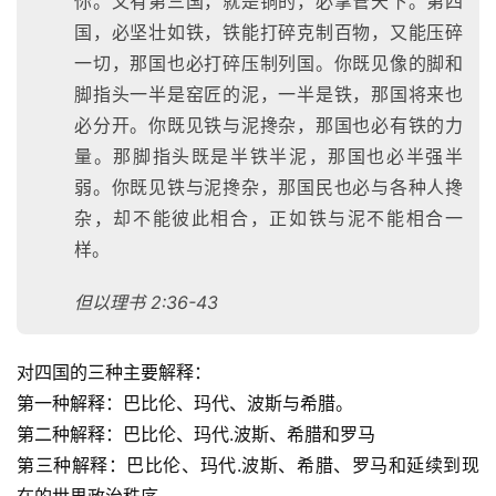
你。又有第三国，就是铜的，必掌管天下。第四
国，必坚壮如铁，铁能打碎克制百物，又能压碎
一切，那国也必打碎压制列国。你既见像的脚和
脚指头一半是窑匠的泥，一半是铁，那国将来也
必分开。你既见铁与泥搀杂，那国也必有铁的力
量。那脚指头既是半铁半泥，那国也必半强半
弱。你既见铁与泥搀杂，那国民也必与各种人搀
杂，却不能彼此相合，正如铁与泥不能相合一
样。
但以理书 2:36-43
对四国的三种主要解释：
第一种解释：巴比伦、玛代、波斯与希腊。
第二种解释：巴比伦、玛代.波斯、希腊和罗马
第三种解释：巴比伦、玛代.波斯、希腊、罗马和延续到现
在的世界政治秩序。