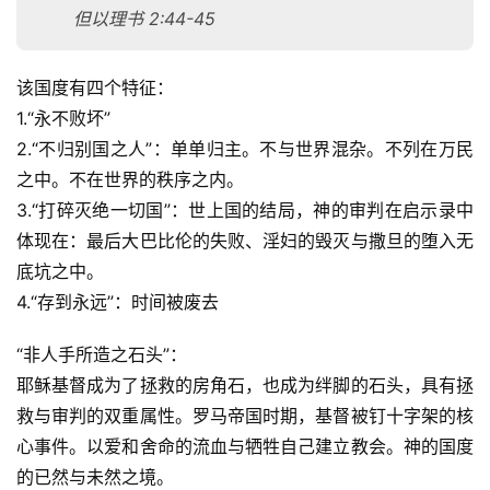
但以理书 2:44-45
该国度有四个特征：
1.“永不败坏”
2.“不归别国之人”：单单归主。不与世界混杂。不列在万民
之中。不在世界的秩序之内。
3.“打碎灭绝一切国”：世上国的结局，神的审判在启示录中
体现在：最后大巴比伦的失败、淫妇的毁灭与撒旦的堕入无
底坑之中。
4.“存到永远”：时间被废去
“非人手所造之石头”：
耶稣基督成为了拯救的房角石，也成为绊脚的石头，具有拯
救与审判的双重属性。罗马帝国时期，基督被钉十字架的核
心事件。以爱和舍命的流血与牺牲自己建立教会。神的国度
的已然与未然之境。