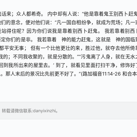
话来；众人都希奇。 内中却有人说：“他是靠着鬼王别西卜赶鬼。
们的意念，便对他们说：“凡一国自相纷争，就成为荒场；凡一
能站得住呢？因为你们说我是靠着别西卜赶鬼。 我若靠着别西
定你们的是非。 我若靠着　神的能力赶鬼，这就是　神的国临
都平安无事； 但有一个比他更壮的来，胜过他，就夺去他所倚
我的；不同我收聚的，就是分散的。”“污鬼离了人身，就在无水
回到我所出来的屋里去。’ 到了，就看见里面打扫干净，修饰好了
人末后的景况比先前更不好了。”(路加福音11:14-26 和合本
请微信联系:danyixinzhi。