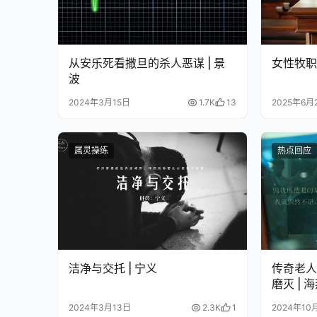
从安乐死看撒旦的杀人恶谋 | 景
女性牧职
波
2024年3月15日
1.7K
13
2025年6月
属灵操练
热点回应
洁净与交托 | 宁义
传奇老人
磨灭 | 
2024年3月13日
2.3K
1
2024年10