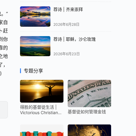
荐诗 | 齐来崇拜
” 
家自
2026年6月28日
卜赶
到你
荐诗 | 耶稣，沙仑玫瑰
靠的
2026年6月23日
之地
， 
专题分享
)
得胜的基督徒生活 |
基督徒如何管理金钱
Victorious Christian
Life