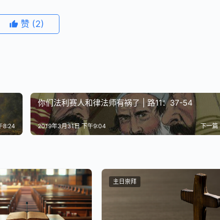
赞
(2)
你们法利赛人和律法师有祸了 | 路11：37-54
8:24
2019年3月31日 下午9:04
下一篇
主日崇拜