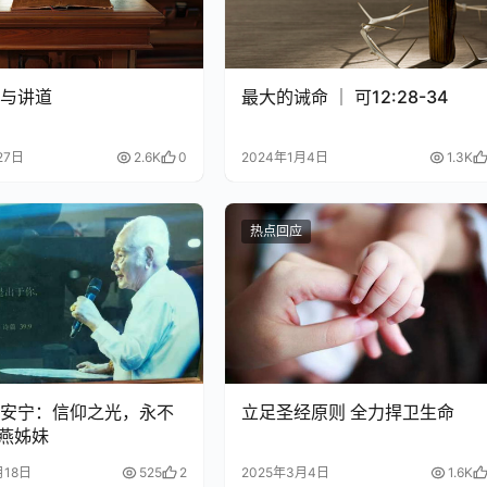
与讲道
最大的诫命 ｜ 可12:28-34
27日
2.6K
0
2024年1月4日
1.3K
热点回应
安宁：信仰之光，永不
立足圣经原则 全力捍卫生命
海燕姊妹
月18日
525
2
2025年3月4日
1.6K