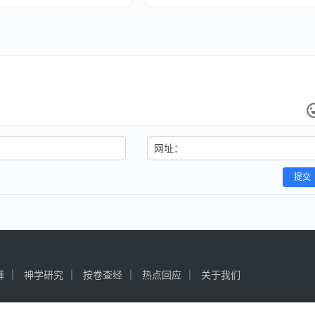
网址：
提交
拜
神学研究
按卷查经
热点回应
关于我们