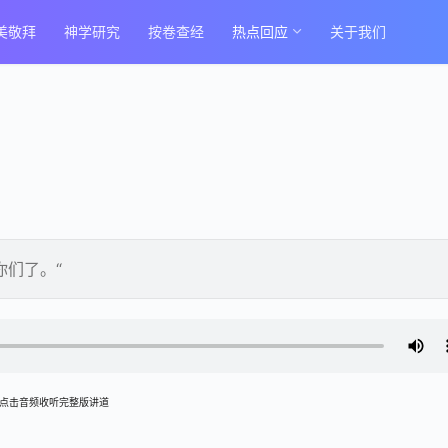
美敬拜
神学研究
按卷查经
热点回应
关于我们
你们了。“
点击音频收听完整版讲道