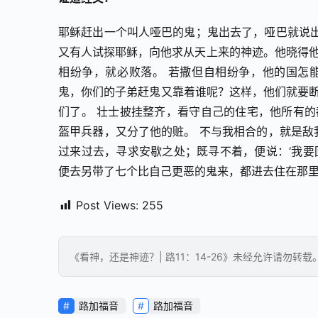
耶稣赶出一个叫人哑巴的鬼；鬼出去了，哑巴就说出
又有人试探耶稣，向他求从天上来的神迹。他晓得他
相纷争，就必败落。 若撒但自相纷争，他的国怎
鬼，你们的子弟赶鬼又靠着谁呢？这样，他们就要断
们了。 壮士披挂整齐，看守自己的住宅，他所有的
盔甲兵器，又分了他的赃。 不与我相合的，就是敌
过来过去，寻求安歇之处；既寻不着，便说：‘我要
便去另带了七个比自己更恶的鬼来，都进去住在那里。那
Post Views:
255
《看神，还是神迹？| 路11：14-26》未经允许请勿转载。转载
路加福音
路加福音