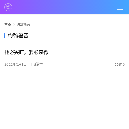
页
主
日
首页
约翰福音
崇
约翰福音
拜
祂必兴旺，我必衰微
专
题
2022年5月1日
往期讲章
915
讲
座
赞
美
敬
拜