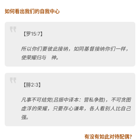
如何看出我们的自我中心
【罗15:7】
所以你们要彼此接纳，如同基督接纳你们一样，
使荣耀归与 神。
【腓2:3】
凡事不可结党(吕振中译本：营私争胜)，不可贪图
虚浮的荣耀，只要存心谦卑，各人看别人比自己
强。
有没有如此对待配偶？
首