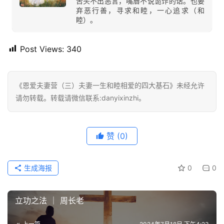
舌头不出恶言，嘴唇不说诡诈的话。也要
弃恶行善，寻求和睦，一心追求（和
睦）。
Post Views:
340
《恩爱夫妻营（三）夫妻一生和睦相爱的四大基石》未经允许
请勿转载。转载请微信联系:danyixinzhi。
赞
(0)
生成海报
0
0
立功之法 ｜ 周长老