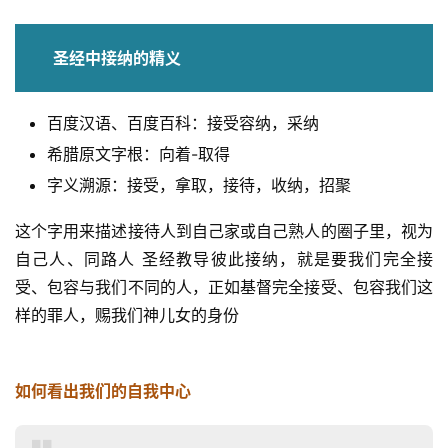
页
圣经中接纳的精义
主
日
百度汉语、百度百科：接受容纳，采纳
崇
拜
希腊原文字根：向着-取得
字义溯源：接受，拿取，接待，收纳，招聚
专
题
这个字用来描述接待人到自己家或自己熟人的圈子里，视为
讲
自己人、同路人 圣经教导彼此接纳，就是要我们完全接
座
受、包容与我们不同的人，正如基督完全接受、包容我们这
样的罪人，赐我们神儿女的身份
赞
美
如何看出我们的自我中心
敬
拜