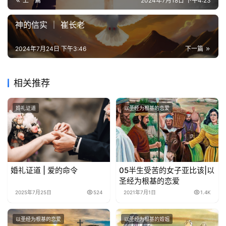
上一篇
2024年7月18日 下午4:23
神的信实 ｜ 崔长老
2024年7月24日 下午3:46
下一篇
相关推荐
婚礼证道
以圣经为根基的恋爱
婚礼证道 | 爱的命令
05半生受苦的女子亚比该|以
圣经为根基的恋爱
2025年7月25日
524
2021年7月1日
1.4K
以圣经为根基的恋爱
以圣经为根基的婚姻