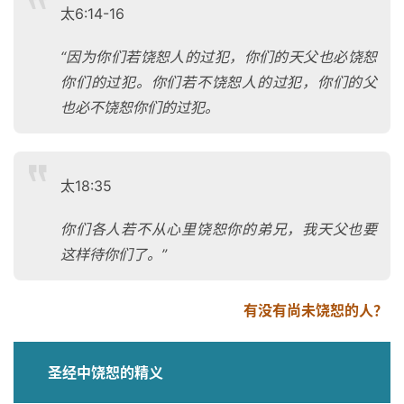
太6:14-16
神
登录
注册
学
“因为你们若饶恕人的过犯，你们的天父也必饶恕
研
你们的过犯。你们若不饶恕人的过犯，你们的父
究
也必不饶恕你们的过犯。
按
卷
太18:35
查
经
你们各人若不从心里饶恕你的弟兄，我天父也要
这样待你们了。”
热
点
回
有没有尚未饶恕的人？
应
圣经中饶恕的精义
关
于