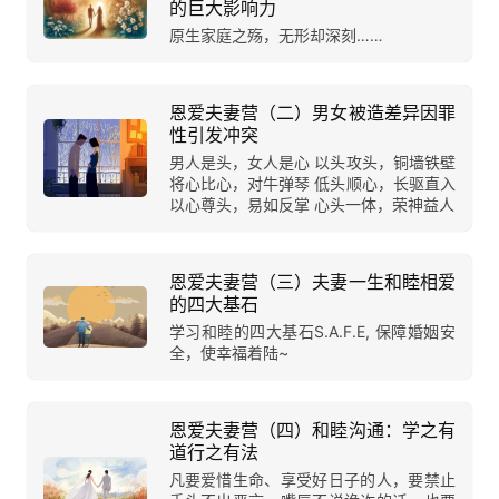
的巨大影响力
原生家庭之殇，无形却深刻……
恩爱夫妻营（二）男女被造差异因罪
性引发冲突
男人是头，女人是心 以头攻头，铜墙铁壁
将心比心，对牛弹琴 低头顺心，长驱直入
以心尊头，易如反掌 心头一体，荣神益人
恩爱夫妻营（三）夫妻一生和睦相爱
的四大基石
学习和睦的四大基石S.A.F.E, 保障婚姻安
全，使幸福着陆~
恩爱夫妻营（四）和睦沟通：学之有
道行之有法
凡要爱惜生命、享受好日子的人，要禁止