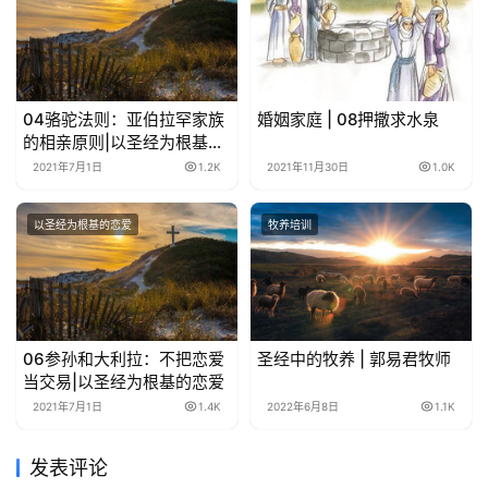
04骆驼法则：亚伯拉罕家族
婚姻家庭 | 08押撒求水泉
的相亲原则|以圣经为根基的
恋爱
2021年7月1日
1.2K
2021年11月30日
1.0K
以圣经为根基的恋爱
牧养培训
06参孙和大利拉：不把恋爱
圣经中的牧养 | 郭易君牧师
当交易|以圣经为根基的恋爱
2021年7月1日
1.4K
2022年6月8日
1.1K
发表评论