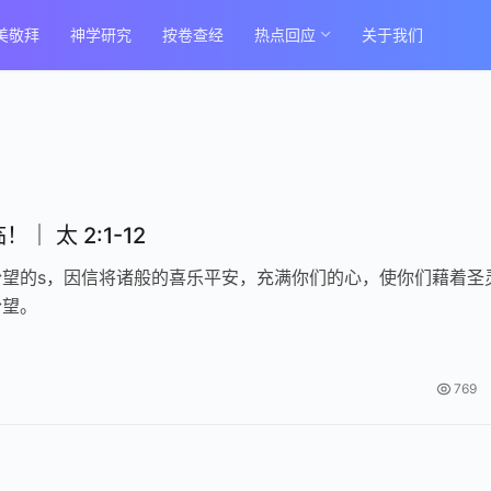
美敬拜
神学研究
按卷查经
热点回应
关于我们
｜ 太 2:1-12
盼望的s，因信将诸般的喜乐平安，充满你们的心，使你们藉着圣
盼望。
769