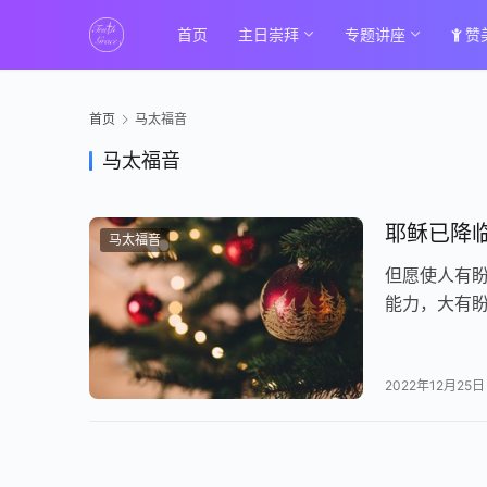
首页
主日崇拜
专题讲座
赞
首页
马太福音
马太福音
耶稣已降临！
马太福音
但愿使人有
能力，大有
2022年12月25日