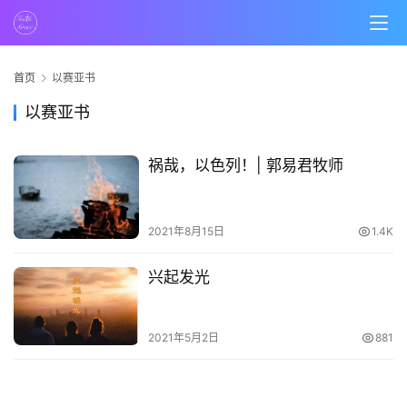
页
主
日
首页
以赛亚书
崇
以赛亚书
拜
祸哉，以色列！| 郭易君牧师
专
题
讲
2021年8月15日
1.4K
座
兴起发光
赞
美
2021年5月2日
881
敬
拜