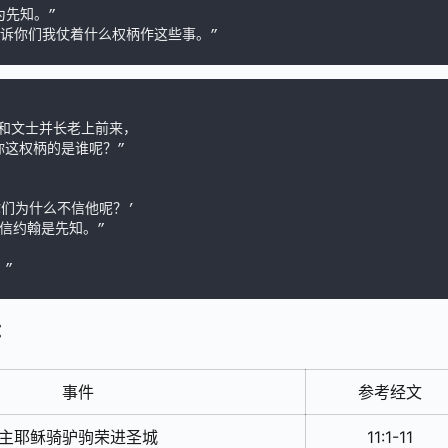
告诉你们我仗着什么权柄作这些事。”
”
：
事件
参考经文
主耶稣骑驴驹荣进圣城
11:1-11