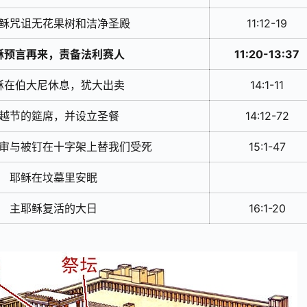
稣咒诅无花果树和洁净圣殿
11:12-19
稣预言再来，责备法利赛人
11:20-13:37
稣在伯大尼休息，犹大出卖
14:1-11
越节的筵席，并设立圣餐
14:12-72
审与被钉在十字架上替我们受死
15:1-47
耶稣在坟墓里安眠
主耶稣复活的大日
16:1-20