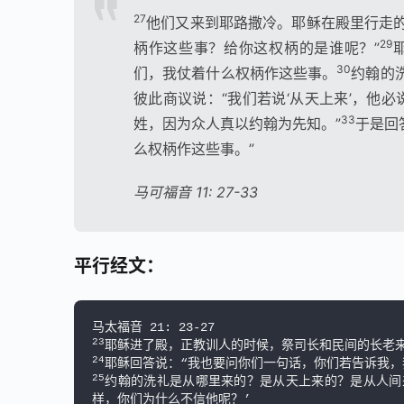
27
他们又来到耶路撒冷。耶稣在殿里行走
29
柄作这些事？给你这权柄的是谁呢？”
30
们，我仗着什么权柄作这些事。
约翰的
彼此商议说：“我们若说‘从天上来’，他必
33
姓，因为众人真以约翰为先知。”
于是回
么权柄作这些事。”
马可福音 11: 27-33
平行经文：
23
24
25
约翰的洗礼是从哪里来的？是从天上来的？是从人间来