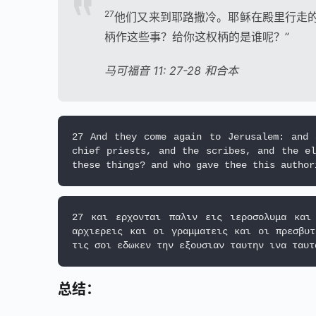
27
他们又来到耶路撒冷。耶稣在殿里行走
柄作这些事？给你这权柄的是谁呢？”
马可福音 11: 27-28 和合本
27 And they come again to Jerusalem: and 
chief priests, and the scribes, and the e
27 και ερχονται παλιν εις ιεροσολυμα και 
αρχιερεις και οι γραμματεις και οι πρεσβυ
总结：