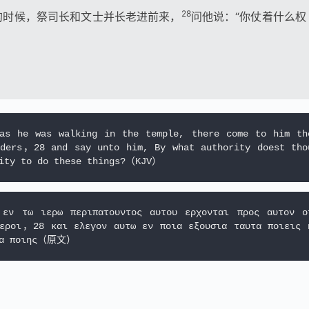
28
的时候，祭司长和文士并长老进前来，
问他说：“你仗着什么权
as he was walking in the temple, there come to him the
lders，28 and say unto him, By what authority doest thou
εν τω ιερω περιπατουντος αυτου ερχονται προς αυτον οι
τεροι，28 και ελεγον αυτω εν ποια εξουσια ταυτα ποιεις η