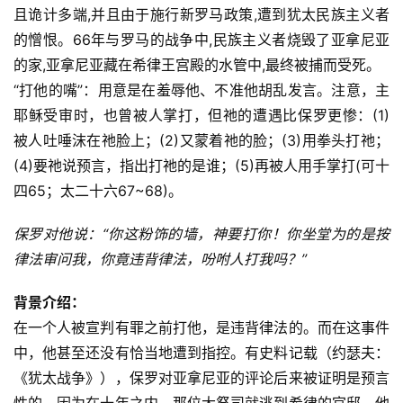
且诡计多端,并且由于施行新罗马政策,遭到犹太民族主义者
的憎恨。66年与罗马的战争中,民族主义者烧毁了亚拿尼亚
的家,亚拿尼亚藏在希律王宫殿的水管中,最终被捕而受死。
“打他的嘴”：用意是在羞辱他、不准他胡乱发言。注意，主
耶稣受审时，也曾被人掌打，但祂的遭遇比保罗更惨：(1)
被人吐唾沫在祂脸上；(2)又蒙着祂的脸；(3)用拳头打祂；
(4)要祂说预言，指出打祂的是谁；(5)再被人用手掌打(可十
四65；太二十六67~68)。
保罗对他说：“你这粉饰的墙，神要打你！你坐堂为的是按
律法审问我，你竟违背律法，吩咐人打我吗？”
背景介绍：
在一个人被宣判有罪之前打他，是违背律法的。而在这事件
中，他甚至还没有恰当地遭到指控。有史料记载（约瑟夫：
《犹太战争》），保罗对亚拿尼亚的评论后来被证明是预言