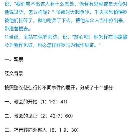
说：“我们看不出这人有什么恶处，倘若有鬼魂或是天使对
他说过话，怎么样呢？” 10那时大起争吵，千夫长恐怕保罗
被他们扯碎了，就吩咐兵丁下去，把他从众人当中抢出来，
带进营楼去。
11当夜，主站在保罗旁边，说：“放心吧！你怎样在耶路撒
冷为我作见证，也必怎样在罗马为我作见证。”
一、观察
经文背景
按照整卷使徒行传不同事件的展开，分成了十个部分：
一、教会的开始（1：1-2：41）
二、教会的见证（2：42-7：60）
三、福音转向外邦人（8：1-9：30）