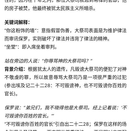
性的，因为在十年之内，那位大祭司就逃到希律的官邸，他
的房子被焚，他最终被犹太民族主义所暗杀。
关键词解释：
“你这粉饰的墙”：意指假冒伪善，大祭司表面是为维护律法
而审讯保罗，实则破坏了律法并违背了律法的精神。
“坐堂”：即入席坐着审判。
站在旁边的人说：“你辱骂神的大祭司吗？”
背景介绍：
根据犹太人的遗传，凡毁谤大祭司的便犯了对神
不敬虔的罪，所以故意辱骂大祭司乃是一项很严重的过犯
(参出埃及记二十二28：不可毁谤神，也不可毁谤你百姓的
官长)。
保罗说：“弟兄们，我不晓得他是大祭司。经上记着说：‘不
可毁谤你百姓的官长。’”
“不可毁谤你百姓的官长”引自出二十二28；保罗在这样的场