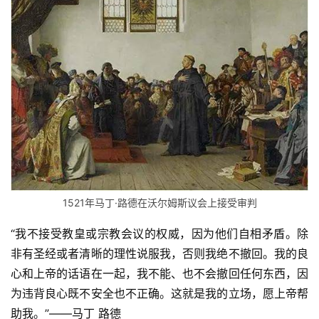
赞
美
敬
拜
神
登录
注册
学
研
究
按
1521年马丁·路德在沃尔姆斯议会上接受审判
卷
“我不接受教皇或宗教会议的权威，因为他们自相矛盾。除
查
非有圣经或者清晰的理性说服我，否则我绝不撤回。我的良
经
心和上帝的话语在一起，我不能、也不会撤回任何东西，因
热
为违背良心既不安全也不正确。这就是我的立场，愿上帝帮
点
助我。”——马丁 路德