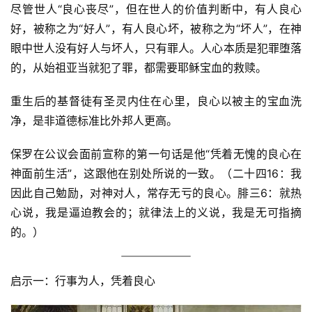
尽管世人“良心丧尽”，但在世人的价值判断中，有人良心
好，被称之为“好人”，有人良心坏，被称之为“坏人”，在神
眼中世人没有好人与坏人，只有罪人。人心本质是犯罪堕落
的，从始祖亚当就犯了罪，都需要耶稣宝血的救赎。
首
重生后的基督徒有圣灵内住在心里，良心以被主的宝血洗
页
净，是非道德标准比外邦人更高。
主
保罗在公议会面前宣称的第一句话是他“凭着无愧的良心在
日
崇
神面前生活”，这跟他在别处所说的一致。（二十四16：我
拜
因此自己勉励，对神对人，常存无亏的良心。腓三6：就热
心说，我是逼迫教会的；就律法上的义说，我是无可指摘
专
的。）
题
讲
座
启示一：行事为人，凭着良心