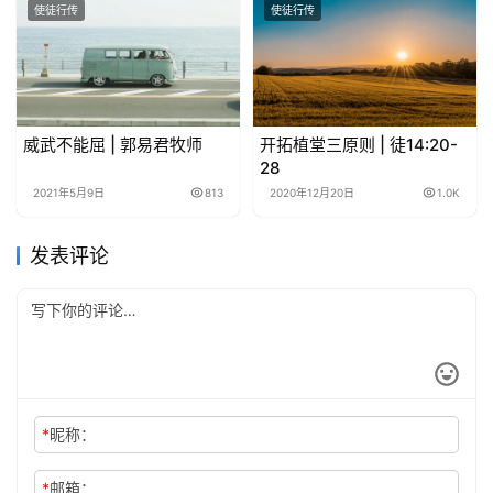
使徒行传
使徒行传
威武不能屈 | 郭易君牧师
开拓植堂三原则 | 徒14:20-
28
2021年5月9日
813
2020年12月20日
1.0K
发表评论
*
昵称：
*
邮箱：