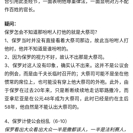
合引用此圣经节，一面表明他尊重律法，一面显明对方不配
作百姓的官长。
疑问：
保罗怎会不知道那吩咐人打他的就是大祭司？
1、保罗当时并没有直接看着大祭司那边，故此当吩咐人打
他时，他并不知道是谁吩咐的。
2、因为保罗的视力不好，故认不出那是大祭司。
3、保罗对这人没有印象，确实认不出来。这并不是公议会
的例会，而是由千夫长临时召开的；大祭司可能不是坐在他
惯常的席位上，也可能没有穿上他大祭司的外袍。此外，由
于保罗在过去20年来，只是断断续续地走访耶路撒冷，而
亚拿尼亚是在公元48年成为大祭司，此时已经是约在主后
58年，他自然是不能认出大祭司的。
4、保罗计使公会纷乱（6-10）
保罗看出大众看出大众一半是撒都该人，一半是法利赛人，