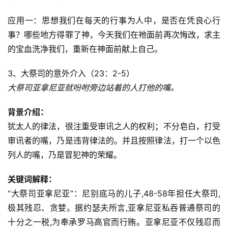
回
应
应用一：思想我们在每天的行事为人中，是否在凭良心行
事？哪些地方得罪了神，今天我们在祂面前再次悔改，求主
关
的宝血洗净我们，重新在神面前献上自己。
于
我
3、大祭司的意外介入（23：2-5）
们
大祭司亚拿尼亚就吩咐旁边站着的人打他的嘴。
背景介绍：
犹太人的律法，很注重受审讯之人的权利；不分皂白，打受
审讯者的嘴，乃是违背律法的。并且按照律法，打一个以色
列人的嘴，乃是冒犯神的荣耀。
关键词解释：
“大祭司亚拿尼亚”：尼别底马的儿子,48-58年担任大祭司,
极其残忍、贪婪。据约瑟夫所言,亚拿尼亚私吞普通祭司的
十分之一税,为奉承罗马高官而行贿。亚拿尼亚不仅残忍而