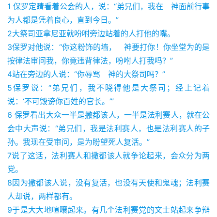
1 保罗定睛看着公会的人，说：“弟兄们，我在　神面前行事
为人都是凭着良心，直到今日。”
2大祭司亚拿尼亚就吩咐旁边站着的人打他的嘴。
3保罗对他说：“你这粉饰的墙，　神要打你！你坐堂为的是
按律法审问我，你竟违背律法，吩咐人打我吗？”
4站在旁边的人说：“你辱骂　神的大祭司吗？”
5保罗说：“弟兄们，我不晓得他是大祭司；经上记着
说：‘不可毁谤你百姓的官长。’”
6 保罗看出大众一半是撒都该人，一半是法利赛人，就在公
会中大声说：“弟兄们，我是法利赛人，也是法利赛人的子
孙。我现在受审问，是为盼望死人复活。”
7说了这话，法利赛人和撒都该人就争论起来，会众分为两
党。
8因为撒都该人说，没有复活，也没有天使和鬼魂；法利赛
人却说，两样都有。
9于是大大地喧嚷起来。有几个法利赛党的文士站起来争辩