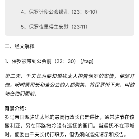
4、保罗计使公会纷乱（23：6-10）
5、保罗夜里得主安慰（23:11）
二、经文解释
1、保罗被带到公会前（22：30） [/tag]
第二天，千夫长为要知道犹太人控告保罗的实情，便解开
他，吩咐祭司长和全公会的人都聚集，将保罗带下来，叫他
站在他们面前。
背景介绍：
罗马帝国派驻犹太地的最高行政长官是巡抚，通常驻节在该
撒利亚，另在耶路撒冷设有巡抚的衙门。当巡抚不在耶城
时，便委由千夫长代行职务，但仍须向巡抚请示和报告。