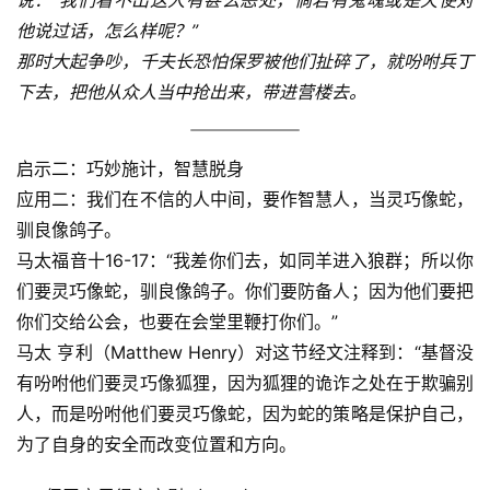
说：“我们看不出这人有甚么恶处，倘若有鬼魂或是天使对
他说过话，怎么样呢？”
那时大起争吵，千夫长恐怕保罗被他们扯碎了，就吩咐兵丁
下去，把他从众人当中抢出来，带进营楼去。
启示二：巧妙施计，智慧脱身
应用二：我们在不信的人中间，要作智慧人，当灵巧像蛇，
驯良像鸽子。
马太福音十16-17：“我差你们去，如同羊进入狼群；所以你
们要灵巧像蛇，驯良像鸽子。你们要防备人；因为他们要把
你们交给公会，也要在会堂里鞭打你们。”
马太 亨利（Matthew Henry）对这节经文注释到：“基督没
有吩咐他们要灵巧像狐狸，因为狐狸的诡诈之处在于欺骗别
人，而是吩咐他们要灵巧像蛇，因为蛇的策略是保护自己，
为了自身的安全而改变位置和方向。