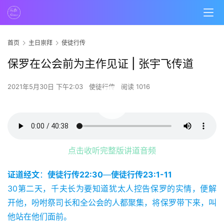
首页
主日崇拜
使徒行传
保罗在公会前为主作见证 | 张宇飞传道
2021年5月30日 下午2:03
使徒行传
阅读 1016
00:00 / 40:43
点击收听完整版讲道音频
证道经文
：
使徒行传22:30
—
使徒行传23:1-11
30第二天，千夫长为要知道犹太人控告保罗的实情，便解
开他，吩咐祭司长和全公会的人都聚集，将保罗带下来，叫
他站在他们面前。