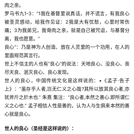
肉之亲。
罗马书九1-3：“1我在基督里说真话，并不谎言，有我良心
被圣灵感动，给我作见证：2我是大有忧愁，心里时常伤
痛；3为我弟兄，我骨肉之亲，就是自己被咒诅，与基督分
离，我也愿意。”
良心”：乃是神为人创造、放在人灵里的一个功用，在人的
里面规范其言行。
世上不信主的人也有“良心”的说法：天地良心、没良心、丧
尽天良、泯灭良心、良心发现。
世人的良心，中国传统文化是这样说的：•《孟子·告子
上》：“虽存乎人者,岂无仁义之心哉?其所以放其良心者,亦
犹斧斤之於木也.” 朱熹 集注：“良心者,本然之善心.即所谓仁
义之心也.” 孟子相信人性是善的，认为人与生俱来本然的善
心就是良心。
世人的良心（圣经是这样说的）：