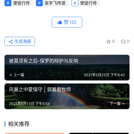
使徒行传
张宇飞传道
使徒行传
赞
(0)
生成海报
0
0
被莫须有之后-保罗的辩护与反响
上一篇
2021年5月23日 下午6:42
风暴之中蒙保守 | 郭易君牧师
2021年6月13日 下午5:54
下一篇
相关推荐