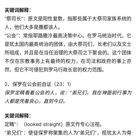
关键词解释：
“祭司长”：原文是阳性复数，指那些属于大祭司家族系统的
人，他们大多是撒都该人。
“公会”：常指耶路撒冷最高决策中心。在罗马统治时代，它
是犹太国内最高统治的团体，由大祭司们，长老们以及文士
所组成，并且是在当任治理的大祭司之下聚会的。这个团体
不仅在宗教事务上有最终的权力，在司法和政府的事上亦
然，但它不可侵犯到罗马行政长官的权力范围。
2、保罗在公会前自证（23：1）
保罗定睛看着公会的人，说：“弟兄们，我在神面前行事为
人都是凭着良心，直到今日。
关键词解释：
定睛”：（looked straight）原文作专心注视。
“弟兄们”：使徒保罗称聚集的人为“弟兄们”，视犹太人为骨