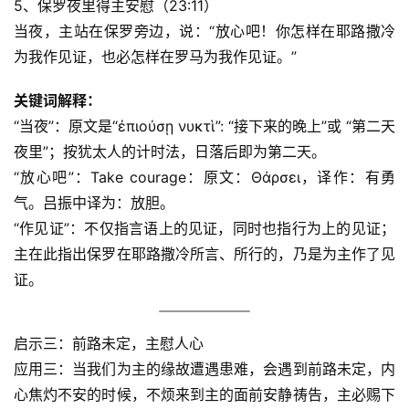
5、保罗夜里得主安慰（23:11）
当夜，主站在保罗旁边，说：“放心吧！你怎样在耶路撒冷
为我作见证，也必怎样在罗马为我作见证。”
关键词解释：
“当夜”：原文是“ἐπιούσῃ νυκτὶ”: “接下来的晚上”或 “第二天
夜里”；按犹太人的计时法，日落后即为第二天。
“放心吧”：Take courage：原文：Θάρσει，译作：有勇
气。吕振中译为：放胆。
“作见证”：不仅指言语上的见证，同时也指行为上的见证；
主在此指出保罗在耶路撒冷所言、所行的，乃是为主作了见
证。
启示三：前路未定，主慰人心
应用三：当我们为主的缘故遭遇患难，会遇到前路未定，内
心焦灼不安的时候，不烦来到主的面前安静祷告，主必赐下