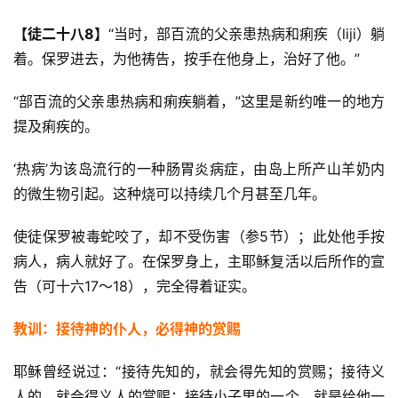
【徒二十八8】
“当时，部百流的父亲患热病和痢疾（liji）躺
着。保罗进去，为他祷告，按手在他身上，治好了他。”
“部百流的父亲患热病和痢疾躺着，”这里是新约唯一的地方
提及痢疾的。
‘热病’为该岛流行的一种肠胃炎病症，由岛上所产山羊奶内
的微生物引起。这种烧可以持续几个月甚至几年。
使徒保罗被毒蛇咬了，却不受伤害（参5节）；此处他手按
病人，病人就好了。在保罗身上，主耶稣复活以后所作的宣
告（可十六17～18），完全得着证实。
教训：接待神的仆人，必得神的赏赐
耶稣曾经说过：“接待先知的，就会得先知的赏赐；接待义
人的，就会得义人的赏赐；接待小子里的一个，就是给他一