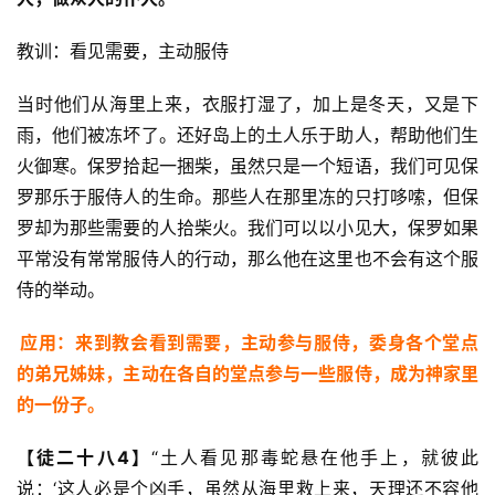
教训：看见需要，主动服侍
当时他们从海里上来，衣服打湿了，加上是冬天，又是下
雨，他们被冻坏了。还好岛上的土人乐于助人，帮助他们生
火御寒。保罗拾起一捆柴，虽然只是一个短语，我们可见保
罗那乐于服侍人的生命。那些人在那里冻的只打哆嗦，但保
罗却为那些需要的人拾柴火。我们可以以小见大，保罗如果
平常没有常常服侍人的行动，那么他在这里也不会有这个服
侍的举动。
应用：来到教会看到需要，主动参与服侍，委身各个堂点
的弟兄姊妹，主动在各自的堂点参与一些服侍，成为神家里
的一份子。
【徒二十八4】
“土人看见那毒蛇悬在他手上，就彼此
说：‘这人必是个凶手，虽然从海里救上来，天理还不容他