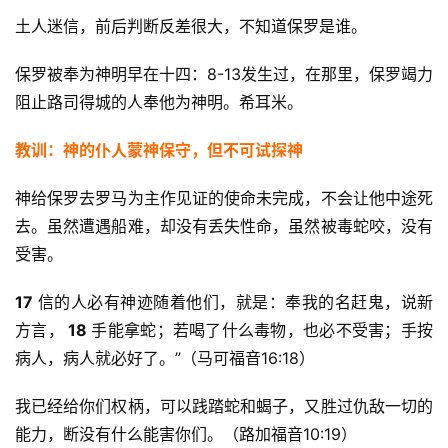
土人迷信，前后判断反差很大，不知道保罗是谁。
专
题
保罗被奉为神明早在十四：8-13发生过，在那里，保罗竭力
讲
阻止路司得城的人奉他为神明。希耳米。
座
教训：神的仆人蒙神保守，但不可试探神
神给保罗去罗马为主作见证的使命未完成，不会让他中途死
赞
美
去。虽然遭遇船难，却没有丢失性命，虽然被毒蛇咬，没有
敬
受害。
拜
17 
信的人必有神迹随着他们，就是：奉我的名赶鬼，说新
神
方言，
 18 
手能拿蛇；若喝了什么毒物，也必不受害；手按
登录
注册
学
病人，病人就必好了。”（马可福音16:18）
研
究
我已经给你们权柄，可以践踏蛇和蝎子，又胜过仇敌一切的
能力，断没有什么能害你们。（路加福音10:19）