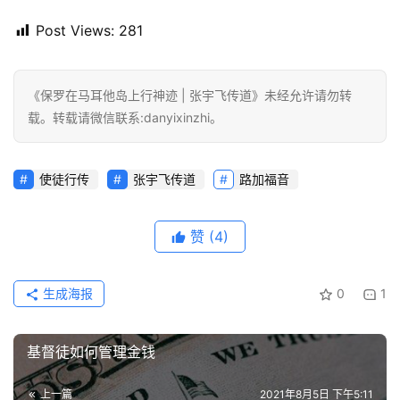
Post Views:
281
《保罗在马耳他岛上行神迹 | 张宇飞传道》未经允许请勿转
载。转载请微信联系:danyixinzhi。
使徒行传
张宇飞传道
路加福音
赞
(4)
生成海报
0
1
基督徒如何管理金钱
上一篇
2021年8月5日 下午5:11