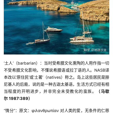
‘土人’（barbarian）：当时受希腊文化熏陶的人用作指一切
不受希腊文化影响，不懂说希腊语或拉丁语的人。NASB译
本改以‘原住民’或‘土著’（natives）称之。岛上这些居民是腓
尼基人的后裔，说的是一种古迦太基语，生活方式已经有相
当程度的开明进步，并非完全未受教化的蛮族。
（
马歇
尔
1987:389
）
“情分”：原文：φιλανθρωπίαν 对人类的爱，无条件的仁慈