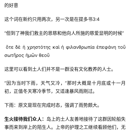
的好意
这个词在新约只用两次，另一次是在提多书3:4
“但到了神我们救主的恩慈和他向人所施的慈爱显明的时候”
ὅτε δὲ ἡ χρηστότης καὶ ἡ φιλανθρωπία ἐπεφάνη τοῦ 
σωτῆρος ἡμῶν θεοῦ
这里可以看到土人们并不是一群没有文化教养的人士。
“因为当时下雨，天气又冷，”那时大概是十月底或十一月
初，正值冬天寒冷季节，又适逢暴风雨刚过。
下雨：原文是现在完成时态，强调了雨势颇大。
生火接待我们众人：
岛上的土人友善地接待了这群因轮船失
事而来到岸上的陌生人。上帝的护理之工继续看顾他们，无