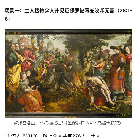
场景
一：土人接待众人并见证保罗被毒蛇咬却无害（2
8
:
1-
6
）
卢浮宫名画：马腾·德·沃思《圣保罗在马耳他岛被毒蛇咬》
◎ 何人 (WHO)：船上众人共有276人、土人