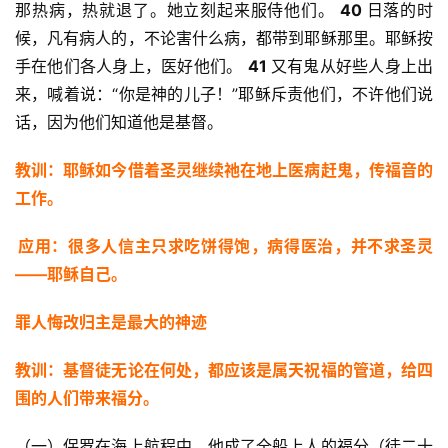
那热病，热就退了。她立刻起来服侍他们。
 40 
日落的时
候，凡有病人的，不论害什么病，都带到耶稣那里。耶稣按
手在他们各人身上，医好他们。 
41 
又有鬼从好些人身上出
来，喊着说：“你是神的儿子！”耶稣斥责他们，不许他们说
话，因为他们知道他是基督。
教训：耶稣如今借着圣灵继续祂在地上医病赶鬼，传福音的
工作。
应用：很多人信主只求吃饼得饱，病得医治，并不求圣灵
——耶稣自己。
罪人悔改归主是最大的神迹
教训：基督徒无论在何处，都应该是属天祝福的管道，给四
围的人们带来福分。
（一）保罗在海上航程中，他成了全船上人的福分（徒二十