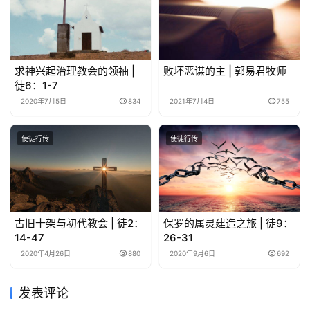
求神兴起治理教会的领袖 |
败坏恶谋的主 | 郭易君牧师
徒6：1-7
2020年7月5日
834
2021年7月4日
755
使徒行传
使徒行传
古旧十架与初代教会 | 徒2：
保罗的属灵建造之旅 | 徒9：
14-47
26-31
2020年4月26日
880
2020年9月6日
692
发表评论