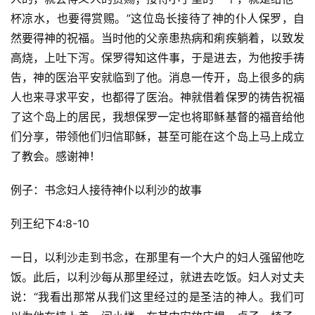
杯凉水，也要得赏赐。”这位岛长接待了神的仆人保罗，自
然要得神的祝福。当时他的父亲患热病和痢疾躺着，以致发
高烧，上吐下泻。保罗得知这件事，于是进去，为他按手祷
告，神的医治平安就临到了他。消息一传开，岛上很多的病
人也来寻求平安，也都得了医治。神就借着保罗的祷告祝福
了这个岛上的居民，我想保罗一定也将耶稣基督的福音给他
们分享，带领他们归信耶稣，甚至可能在这个岛上马上成立
了教会。感谢神！
例子：书念妇人接待神仆以利沙的故事
列王纪下4:8-10
一日，以利沙走到书念，在那里有一个大户的妇人强留他吃
饭。此后，以利沙每从那里经过，就进去吃饭。妇人对丈夫
说：“我看出那常从我们这里经过的是圣洁的神人。我们可