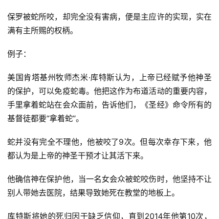
按
卷
保罗被蛇所咬，却完全没有害病，便是主应许的实现，实在
查
满有主所赐的权柄。
经
例子：
热
点
美国肯塔基州牧师杰米·库特斯认为，上帝已经赋予他神圣
回
的保护，可以免疫蛇毒。他把这作为布道活动的重要内容，
应
手里拿着蛇站在会众面前，告诉他们，《圣经》命令所有的
基督徒都要“拿着蛇”。
关
于
蛇并没有完全不理他，他被咬了9次。但每次幸存下来，他
我
都认为是上帝的神圣干预才让其活下来。
们
他确信神在保护他，当一名女会众被蛇咬伤时，他坚持不让
别人带她去医院，结果导致她死在教堂的地板上。
库特斯将她的死归因于缺乏信仰，直到2014年他第10次，