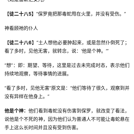
【徒二十八5】
“保罗竟把那毒蛇甩在火里，并没有受伤。”
神看顾祂的仆人
【徒二十八6】
“土人想他必要肿起来，或是忽然仆倒死了；
看了多时，见他无害，就转念，说：‘他是个神。’”
“想”：即：期望、等待，这里是过去未完成时态，表示他们
持续地观察，等待事情的进展。
首
“看了多时，见他无害”原文是：“他们等待了很久，观察到并
页
没有异样在他身上。”
他是个神：
他们看到毒蛇没有伤害到保罗，就改变了看法，
主
日
说他是个不死的神，因为他们认为普通人不可能让毒蛇悬在
崇
手上这么长时间并且没有受到伤害。
拜