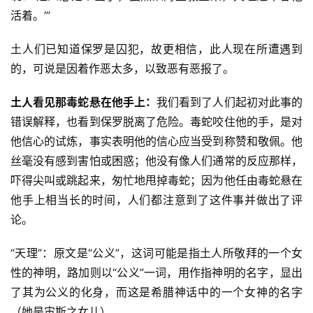
活着。’”
土人们已知道保罗是囚犯，故更相信，此人现在所遭遇到
的，可说是因着作恶太多，以致恶有恶报了。
土人看见那毒蛇悬在他手上：
我们看到了人们起初对此事的
错误解释，也看到保罗脱离了危险。毒蛇咬住他的手，是对
他信心的试炼，事实表明他的信心应当受到称赞和敬佩。他
丝毫没有感到害怕或困惑；他没有像人们通常的反应那样，
吓得尖叫或跳起来，匆忙地甩掉毒蛇；因为他任由毒蛇悬在
他手上相当长的时间，人们都注意到了这件事并做出了评
论。
“天理”：原文是“公义”，这词可能是指土人所敬拜的一个女
性的神明，路加则以“公义”一词，用作指神明的名字，显出
了其为公义的化身，而这是希腊神话中的一个女神的名字
（她是宙斯之女儿）