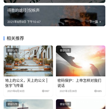
得胜的途径|倪柝声
2021年8月9日 下午10:47
下一篇
相关推荐
使徒行传
使徒行传
地上的公义，天上的公义 |
密码保护：上帝怎样对我们
张宇飞传道
说话
2021年6月30日
997
2021年2月28日
685
使徒行传
使徒行传