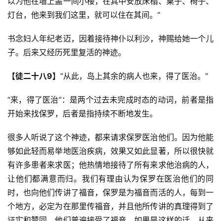
以为他在墙上盖一间小楼，在其中安放床榻、桌子、椅子、
灯台，他来到我们这里，就可以住在其间。”
书念妇人年纪老迈，因着接待神仆以利沙，神赐给她一个儿
子。后来又经历死里复活的神迹。
【徒二十八9】
“从此，岛上其余的病人也来，得了医治。”
“来，得了医治”：是两个过去未完成时态的动词，前者是指
开始来找保罗，后者是指持续不断地发生。
很多人听说了这个神迹，都来请求保罗医治他们。因为他能
够如此轻而易举地医治疾病，效果又如此显著，所以很快就
有许多患者来求医；他热情地接待了所有来求他治病的人，
让他们都满意而归。我们有理由认为保罗在医治他们的同
时，也向他们传讲了福音，保罗是为福音而活的人，每到一
个地方，必定为在那里传福音，并且他所传讲的真理得到了
证实和赞同，他们普遍接受了福音。如果是这样的话，从来