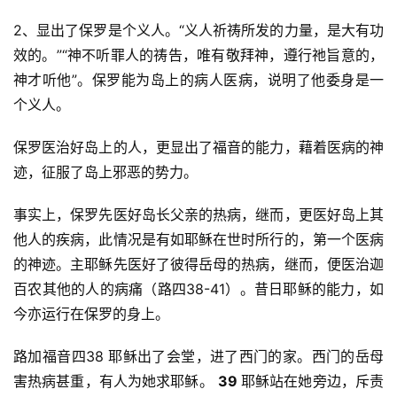
2、显出了保罗是个义人。“义人祈祷所发的力量，是大有功
效的。”“神不听罪人的祷告，唯有敬拜神，遵行祂旨意的，
神才听他”。保罗能为岛上的病人医病，说明了他委身是一
个义人。
保罗医治好岛上的人，更显出了福音的能力，藉着医病的神
迹，征服了岛上邪恶的势力。
事实上，保罗先医好岛长父亲的热病，继而，更医好岛上其
他人的疾病，此情况是有如耶稣在世时所行的，第一个医病
的神迹。主耶稣先医好了彼得岳母的热病，继而，便医治迦
百农其他的人的病痛（路四38-41）。昔日耶稣的能力，如
今亦运行在保罗的身上。
路加福音四38 耶稣出了会堂，进了西门的家。西门的岳母
害热病甚重，有人为她求耶稣。 
39 
耶稣站在她旁边，斥责