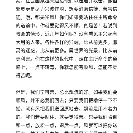
易。社会国家越来越给他们以压迫并攻击。撒但
邪灵更是尽力兴波作浪，想要消磨信徒，苦害信
徒。哦，都是逆风！你们如果要站住在主所命令
的道途中，你就要觉得风不顺，真是苦！若说到
教会的情形，近几年如何呢？没有看见主兴起有
大用的人来。各种各样的异端，比从前更多。邪
灵的迷惑，比从前更多。属世界的光景，比从前
更利害。你在这样的世代中，走在主所命令的道
路上，一点不转弯，你就怎能有顺风，怎能不觉
得苦呢。
但是，我们宁可苦，总比飘流的好。如果我们要
顺风，并不必我们回去；只要我们把橹停一下不
摇，就有风把我们送回原地去。飘流是用不着力
的。我们若要站住，就要觉得苦。只要我们肯调
和一点，放松一点，退后一点，风就可以把你送