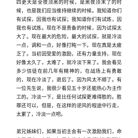
页
四更天是全夜顶黑的时候，是黑夜顶末了的时
候，也是我们应当维持继续的时候。我知道你们
主
有试探，因我也有试探；我知道你们有试炼，因
日
我也有试炼。现在不是责备的时候，因为试探太
崇
大了。现在最大的危险，最大的试探，就是冷淡
拜
一点，调和一点，好像打盹一下。现在真是太疲
乏了。当初因受爱的激励，还有力量支持，现在
专
好像太久了，太难了，就冷淡下来了。我会看见
题
多少信徒在前几年有精神的，在战场上有勇敢
讲
座
的，现在冷淡了，退后了。因为风太不顺了。有
一位先生说，我很少看见五十岁还能热心为主作
工的。冷淡一下，是比任何试探更难得胜的。胜
赞
罪还可以，但是，在这样的逆风的程途中行走，
美
太累了，冷淡一点吧。
敬
拜
弟兄姊妹们，如果当初主会有一次激励我们，命