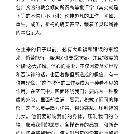
名）
负名
的教会倾向所谓高等批评学（其实就是
下等的不信）不（讲）论神超凡的工作，就如：
重生，成圣，祈祷的确实答应，藉着圣灵以属神
的事启示人。
在主来的日子以前，必有大欺骗和错误的事起
来，倘若能行，连选民也要受欺骗。并且“敬虔的
外貌”必大加增。信心的减少，不仅因着贪爱世界
和否认神的话，也因着撒但所造成的假信。有一
位弟兄说：“这些撒但的工作要成为一种看不见的
作用，在空气中，四面环绕我们；要成为一种敬
虔的外貌，里面却住满了恶灵，积载了阴间的抑
郁。这些恶灵要竭力伤害，谬领惑乱，压制神的
儿女。他们要影响我们的身体，压制我们的心
境，蒙蔽我们的思想。各样奇异的感觉，和新奇
的试炼要临到我们，使人们出奇的没有心愿和能