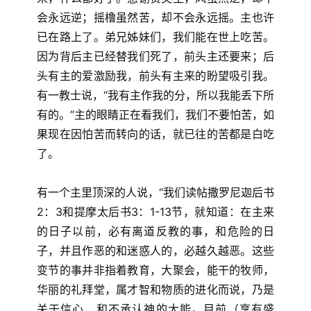
会永远逆；摇橹虽然苦，却不会永远摇。主也许
已在路上了。弟兄姊妹们，我们能在世上吃苦。
因为背后主已经替我们死了，前头主还要来；后
头有主的爱激励我，前头有主来的盼望吸引我。
有一教士说，“我有主作我的分，所以我能丢下所
有的。”主的眼睛正在看我们，我们不要怕苦，如
果现在因怕苦而转向的话，就已往的苦都是白吃
了。
有一个主里顶深的人说，“我们读帖撒罗尼迦后书
2：3和提摩太后书3：1-13节，就知道：在主来
的日子以前，必有离道反教的事，和危险的日
子，并且作恶的和迷惑人的，必越久越恶。这些
变节的事并非指着教育，大聚会，能干的牧师，
华丽的礼拜堂，属才智和物质的进化而说，乃是
关于信心，和不承认神的大能。目前（享有盛