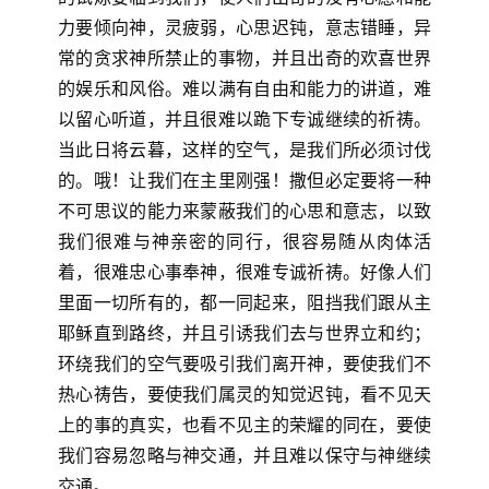
力要倾向神，灵疲弱，心思迟钝，意志错睡，异
常的贪求神所禁止的事物，并且出奇的欢喜世界
的娱乐和风俗。难以满有自由和能力的讲道，难
以留心听道，并且很难以跪下专诚继续的祈祷。
当此日将云暮，这样的空气，是我们所必须讨伐
的。哦！让我们在主里刚强！撒但必定要将一种
不可思议的能力来蒙蔽我们的心思和意志，以致
我们很难与神亲密的同行，很容易随从肉体活
着，很难忠心事奉神，很难专诚祈祷。好像人们
里面一切所有的，都一同起来，阻挡我们跟从主
耶稣直到路终，并且引诱我们去与世界立和约；
环绕我们的空气要吸引我们离开神，要使我们不
热心祷告，要使我们属灵的知觉迟钝，看不见天
上的事的真实，也看不见主的荣耀的同在，要使
我们容易忽略与神交通，并且难以保守与神继续
交通。