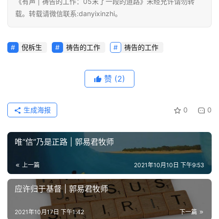
《有声 | 祷告的工作：05末了一段的道路》未经允许请勿转
载。转载请微信联系:danyixinzhi。
倪柝生
祷告的工作
祷告的工作
赞
(2)
生成海报
0
0
唯“信”乃是正路 | 郭易君牧师
上一篇
2021年10月10日 下午9:53
应许归于基督 | 郭易君牧师
2021年10月17日 下午1:42
下一篇