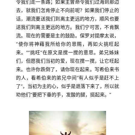
令我们走一条路；如果主曾命令我们过海到那边
神
登录
注册
去，就我们怎肯停止不向前呢？如果我们停止的
学
话，潮流要送我们到离主更远的地方，顺风也要
研
究
送我们到离主更远的地方。我们宁可苦，不肯飘
流。现在的需要是主的鼓励。保罗对提摩太说，
按
“使你将神藉我所给你的恩赐，再如火挑旺起
卷
来。”“挑旺”在原文是搅一搅的意思。弟兄姊妹
查
们，但愿我们当初的爱，现在搅一搅，让它旺起
经
来。也许你跌倒了，请你现在起来。写希伯来书
的人，看希伯来的弟兄中间“有人似乎是赶不上
热
了”，当初为主的心，似乎是退落下来了，所以就
点
劝他们“要把下垂的手，发酸的腿，挺起来。”
回
应
关
于
我