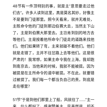
48节有一件顶特别的事，就是主“意思要走过他
们去”。许多人读到这里，真是莫名其妙，好像主
不是要到门徒那里。照今天看来，就并无难处，
主既命令他的门徒到那边伯赛大去，当然主下山
了，主是到伯赛大那里去。主岂肯到别的地方去
等他们。主是按着他所命令门徒走的道路来找他
们。他们如果转了弯，主来就碰不着他们。他们
就是走错了，主并不往岔路上去等他们。这是很
严肃的！我常想，如果主命令我在上海，我却跑
到南京去，当他来的时候，我就不能被提。因为
被提是在主所命令的道中被提。不在此，就要错
过被提了。我们每一个都当负自己的责，到底是
走在哪里？
51节“于是到他们那里上了船，风就住了……”主一
来，什么都好了。感谢赞美主，风虽然逆，却不