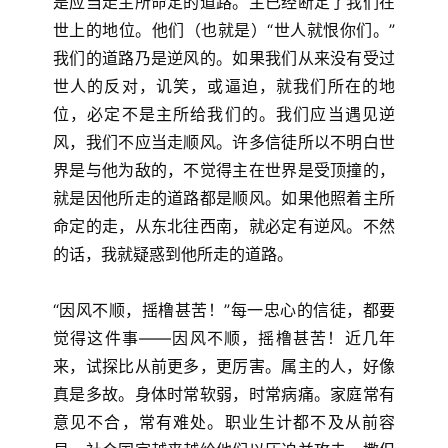
是应当走主所命定的道路。主已经断定了我们在
世上的地位。他们（也就是）“世人就恨你们。”
我们的道路乃是逆风的。如果我们从来没有受过
世人的反对，讥笑，或逼迫，就我们所在的地
位，必定不是主所给我们的。我们应当遇见逆
风，我们不应当走顺风。许多信徒所以不明白世
界是与他为敌的，不觉得主在世界是受顶撞的，
就是因他所走的道路都是顺风。如果他照着主所
命定的走，从东北往西南，就必定有逆风。不然
的话，我就疑惑到他所走的道路。
“因风不顺，摇橹甚苦！”每一忠心的信徒，都要
觉得这件事——因风不顺，摇橹甚苦！近几年
来，试探比从前更多，更厉害。属主的人，好像
真是多故。身体时常软弱，时常病痛。家庭常有
意见不合，常有难处。职业生计都不及从前容