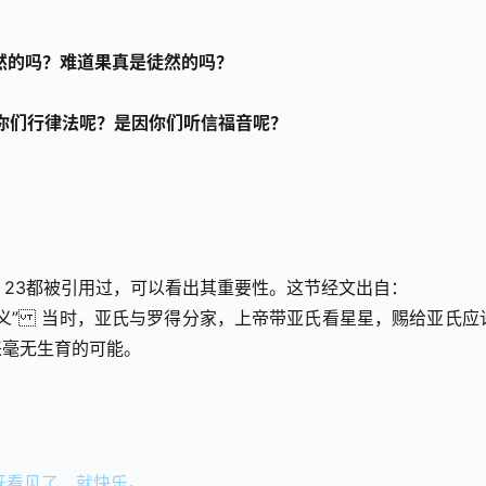
是徒然的吗？难道果真是徒然的吗？
因你们行律法呢？是因你们听信福音呢？
：23都被引用过，可以看出其重要性。这节经文出自：
的义” 当时，亚氏与罗得分家，上帝带亚氏看星星，赐给亚氏应
来毫无生育的可能。
既看见了，就快乐。