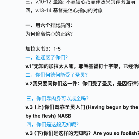
三，v.10-12 歪路: 不靠信心乃靠律法来到神的面前
四，v.13-14 基督是信心指向的对象
一、用六个排比质问：
为何偏离信心的正路？
加拉太书3：1-5
一，谁迷惑了你们？
v.1“无知的加拉太人哪，耶稣基督钉十字架，已经
二，你们何德何能受了圣灵？
v.2我只要问你们这一件：你们受了圣灵，是因行
三，你们靠肉身可以成全吗？
v.3 (上)你们既靠圣灵入门(Having begun by the 
by the flesh) NASB
四，你们是这般无知呢？
v.3 (下)你们是这样的无知吗？Are you so foolish