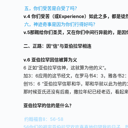
五，你们受苦是白受了吗？
v.4 你们受苦（或Experience）如此之多，都
六，神迹奇事是因为你们行得好吗？
v.5那赐给你们圣灵，又在你们中间行异能的，是
二、正路：因“信”与亚伯拉罕相连
v.6 亚伯拉罕因信被算为义
6 正如“亚伯拉罕信神，这就算为他的义”。
加3：6应用的这节经文，在罗马书4：3，雅各书2
创15：6 “亚伯拉罕信耶和华，耶和华就以此为他
那时候亚氏还没有后裔，撒拉年纪已经老迈，看起
亚伯拉罕的信的是什么？
约翰福音8：56-58
56你们的祖宗亚伯拉罕欢欢喜喜地仰望我的日子，