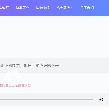
美敬拜
神学研究
按卷查经
热点回应
关于我们
帝赐下的能力，能信靠祂应许的未来。
击收看完整版讲道视频