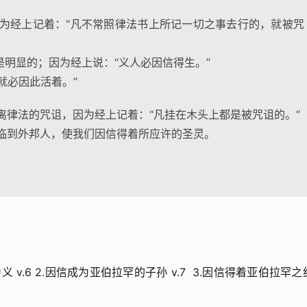
因为经上记着：“凡不常照律法书上所记一切之事去行的，就被咒
是明显的；因为经上说：“义人必因信得生。”
就必因此活着。”
脱离律法的咒诅，因为经上记着：“凡挂在木头上都是被咒诅的。”
以临到外邦人，使我们因信得着所应许的圣灵。
义 v.6 2.因信成为亚伯拉罕的子孙 v.7  3.因信得着亚伯拉罕