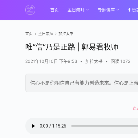
首页
主日崇拜
专题讲座
赞
首页
主日崇拜
加拉太书
唯“信”乃是正路 | 郭易君牧师
2021年10月10日 下午9:53
•
加拉太书
•
阅读 1072
信心不是你相信自己有能力创造未來。信心是上
00:00 / 01:15:26
点