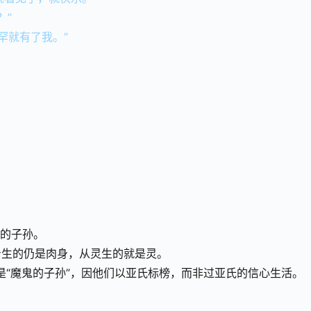
？”
罕就有了我。”
罕的子孙。
身生的仍是肉身，从灵生的就是灵。
人是“魔鬼的子孙”，因他们以亚氏标榜，而非过亚氏的信心生活。