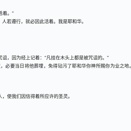
活着。”
章。人若遵行，就必因此活着。我是耶和华。
咒诅，因为经上记着：“凡挂在木头上都是被咒诅的。”
过夜，必要当日将他葬埋，免得玷污了耶和华你神所赐你为业之地
邦人，使我们因信得着所应许的圣灵。