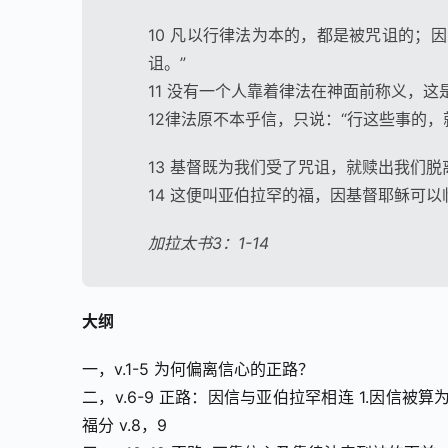
10 凡以行律法为本的，都是被咒诅的；
诅。”
11 没有一个人靠着律法在神面前称义，这
12律法原不本乎信，只说：“行这些事的，
13 基督既为我们受了咒诅，就赎出我们
14 这便叫亚伯拉罕的福，因基督耶稣可
加拉太书3：1-14
大纲
一，v.1-5 为何偏离信心的正路？
二，v.6-9 正路：因信与亚伯拉罕相连 1.因信被算为
福分 v.8，9