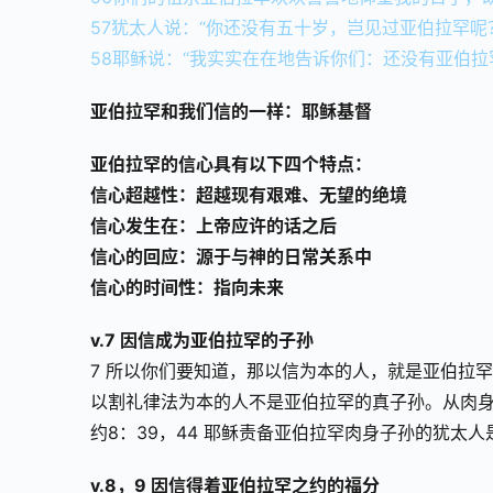
57犹太人说：“你还没有五十岁，岂见过亚伯拉罕呢
58耶稣说：“我实实在在地告诉你们：还没有亚伯拉
亚伯拉罕和我们信的一样：耶稣基督
亚伯拉罕的信心具有以下四个特点：
信心超越性：超越现有艰难、无望的绝境
信心发生在：上帝应许的话之后
信心的回应：源于与神的日常关系中
信心的时间性：指向未来
v.7 因信成为亚伯拉罕的子孙
7 所以你们要知道，那以信为本的人，就是亚伯拉
以割礼律法为本的人不是亚伯拉罕的真子孙。从肉
约8：39，44 耶稣责备亚伯拉罕肉身子孙的犹太
v.8，9 因信得着亚伯拉罕之约的福分