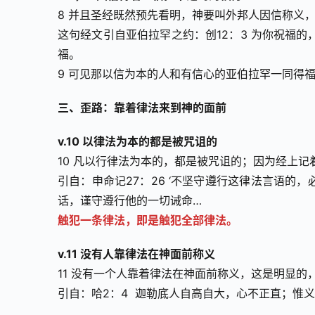
8 并且圣经既然预先看明，神要叫外邦人因信称义，
这句经文引自亚伯拉罕之约：创12：3 为你祝福
福。
9 可见那以信为本的人和有信心的亚伯拉罕一同得
三、歪路：靠着律法来到神的面前
v.10 以律法为本的都是被咒诅的
10 凡以行律法为本的，都是被咒诅的；因为经上记
引自：申命记27：26 ‘不坚守遵行这律法言语的，必
话，谨守遵行他的一切诫命…
触犯一条律法，即是触犯全部律法。
v.11 没有人靠律法在神面前称义
11 没有一个人靠着律法在神面前称义，这是明显的
引自：哈2：4  迦勒底人自高自大，心不正直；惟