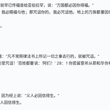
就早已传福音给亚伯拉罕，说：“万国都必因你得福。”
的，我必赐福与他；那咒诅你的，我必咒诅他。地上的万族都要因
福。
着：“凡不常照律法书上所记一切之事去行的，就被咒诅。”
受咒诅！’百姓都要说：‘阿们！’ 28：1 你若留意听从耶和华你
，因为经上说：“义人必因信得生。”
义人因信得生。