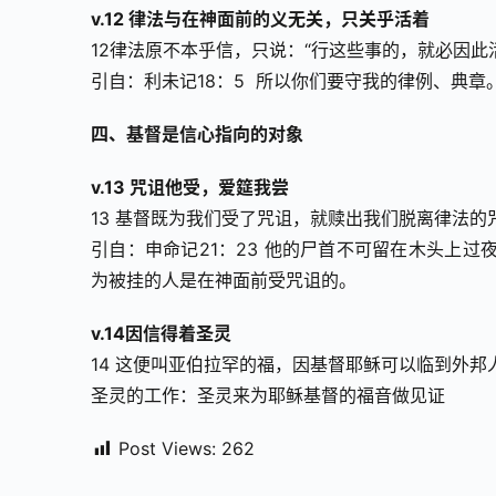
v.12 律法与在神面前的义无关，只关乎活着
12律法原不本乎信，只说：“行这些事的，就必因此
引自：利未记18：5  所以你们要守我的律例、典
四、基督是信心指向的对象
v.13 咒诅他受，爱筵我尝
13 基督既为我们受了咒诅，就赎出我们脱离律法的
引自：申命记21：23 他的尸首不可留在木头上
为被挂的人是在神面前受咒诅的。
v.14因信得着圣灵
14 这便叫亚伯拉罕的福，因基督耶稣可以临到外
圣灵的工作：圣灵来为耶稣基督的福音做见证
Post Views:
262