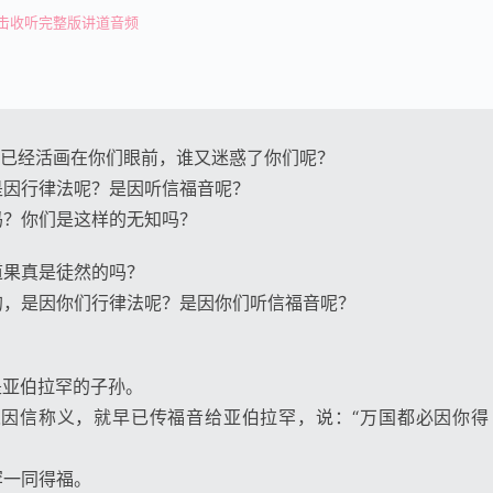
击收听完整版讲道音频
，已经活画在你们眼前，谁又迷惑了你们呢？
是因行律法呢？是因听信福音呢？
吗？你们是这样的无知吗？
道果真是徒然的吗？
的，是因你们行律法呢？是因你们听信福音呢？
是亚伯拉罕的子孙。
人因信称义，就早已传福音给亚伯拉罕，说：“万国都必因你得
罕一同得福。