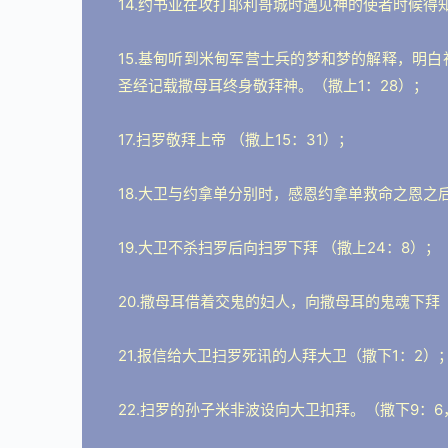
14.约书亚在攻打耶利哥城时遇见神的使者时候得
15.基甸听到米甸军营士兵的梦和梦的解释，明白
圣经记载撒母耳终身敬拜神。（撒上1：28）；
17.扫罗敬拜上帝 （撒上15：31）；
18.大卫与约拿单分别时，感恩约拿单救命之恩之后
19.大卫不杀扫罗后向扫罗下拜 （撒上24：8）；
20.撒母耳借着交鬼的妇人，向撒母耳的鬼魂下拜（
21.报信给大卫扫罗死讯的人拜大卫（撒下1：2）
22.扫罗的孙子米非波设向大卫扣拜。（撒下9：6