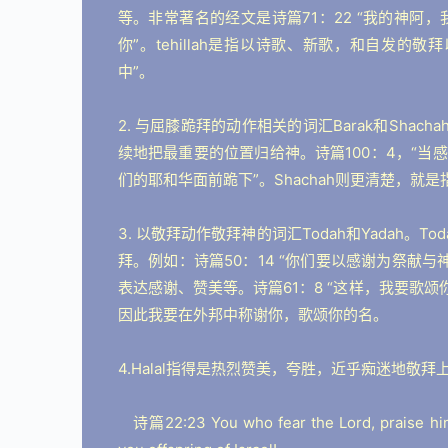
等。非常著名的经文是诗篇71：22 “我的神
你”。tehillah是指以诗歌、新歌，和自发的
中”。
2. 与屈膝跪拜的动作相关的词汇Barak和Sha
续地把最重要的位置归给神。诗篇100：4，“当感
们的耶和华面前跪下”。Shachah则更清楚，就
3. 以敬拜动作敬拜神的词汇Todah和Yadah
拜。例如：诗篇50：14 “你们要以感谢为祭献与
表达感谢、赞美等。诗篇61：8 “这样，我要歌颂
因此我要在外邦中称谢你，歌颂你的名。
4.Halal指得是热烈赞美，夸胜，近乎痴迷地敬拜
   诗篇22:23 You who fear the Lord, praise him! All you descendants of Jacob, glorify him, and fear him, all 