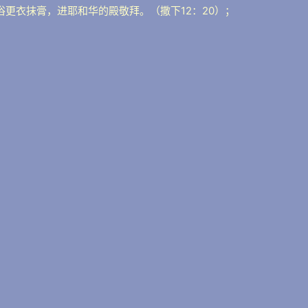
浴更衣抹膏，进耶和华的殿敬拜。（撒下12：20）；