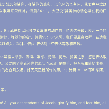
阿，我要鼓瑟称赞你，称赞你的诚实。以色列的圣者阿，我要弹琴歌颂
敬拜以歌唱来荣耀神。诗篇34：1，大卫说“赞美神的话必常在我的口
chah。Barak是指以屈膝或者弯腰的动作向上帝表达崇敬，表示一个持
谢他，称颂他的名”。诗篇95：6 “来阿，我们要屈身敬拜，在造我
是指以磕头、跪拜、俯伏, 表达对上帝表达尊敬和忠诚。
。Todah是指以举手、宣读、唱颂、诗班、悔改、赞美之祭、感恩表达敬
神。又要向至高者还你的愿”。Yadah 是举手、把石头和箭扔出去，
你的名直到永远，好天天还我所许的愿。”；诗篇18：49耶和华阿，
上帝。