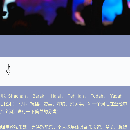
， Barak， Halal， Tehillah， Todah， Yadah， 
同的词汇比如：下拜、祝福、赞美、呼喊、感谢等。每一个词汇在圣经中
八个词汇进行一下简单的分类：
Zamar是指弹奏丝弦乐器，为诗歌配乐，个人或集体以音乐庆祝、赞美、称颂