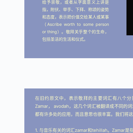
给予崇敬，或者从字面意义上讲是
指，附伏、举手、下拜、称颂的姿势
和态度，表示把价值交给某人或某事
（Ascribe worth to some person
or thing）。敬拜关乎整个的生命，
包括圣洁的生活和仪式。
在旧约原文中，表示敬拜的主要词汇有八个分别是Shachah
Zamar， avodah，这几个词汇被翻译成不
都有许多处的应用，而且意思也很丰富。我们将这
1. 与音乐有关的词汇zamar和tehillah。