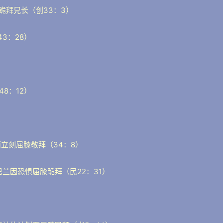
跪拜兄长（创33：3）
3：28）
）
8：12）
西立刻屈膝敬拜（34：8）
兰因恐惧屈膝跪拜（民22：31）
）