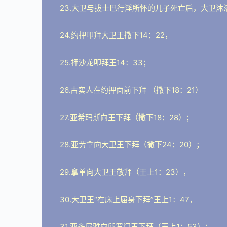
23.大卫与拔士巴行淫所怀的儿子死亡后，大卫沐
24.约押叩拜大卫王撒下14：22，
25.押沙龙叩拜王14：33；
26.古实人在约押面前下拜 （撒下18：21）
27.亚希玛斯向王下拜（撒下18：28）；
28.亚劳拿向大卫王下拜（撒下24：20）；
29.拿单向大卫王敬拜（王上1：23），
30.大卫王“在床上屈身下拜”王上1：47，
31.亚多尼雅向所罗门王下拜（王上1：53）；