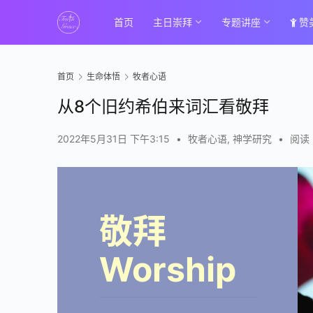
首页
主日崇拜
专题讲座
赞
首页
生命体悟
牧者心语
从8个旧约希伯来词汇看敬拜
2022年5月31日 下午3:15
•
牧者心语
,
神学研究
•
阅读 
敬拜
Worship