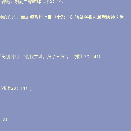
知神的计划而屈膝跪拜（书5：14）
神的心意，而屈膝敬拜上帝（士7：16. 哈拿将撒母耳献给神之后，
离别时用，“俯伏在地，拜了三拜”。（撒上20：41）；
撒上28：14）；
；
，8）；