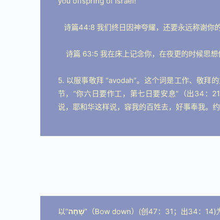
you offspring of Israel!
   诗篇44:8 我们终日因神夸耀，还要永远称谢你
    诗篇 63:5 我在床上记念你，在夜更的
5. 以服事敬拜 “avodah”。这个词是工作、
节，“你六日要作工，第七日要安息”（出34：
说，耶和华这样说，容我的百姓去，好事奉我。约书
以“
שָׁחָה
”（Bow down）(创47：31；出34：1