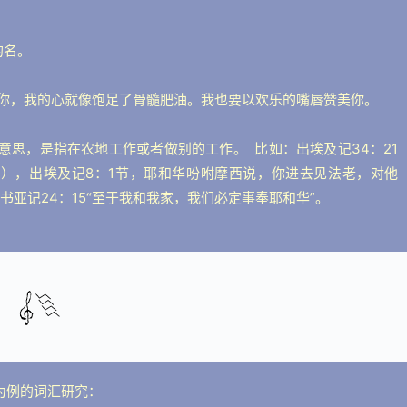
的名。
时候思想你，我的心就像饱足了骨髓肥油。我也要以欢乐的嘴唇赞美你。
敬拜的意思，是指在农地工作或者做别的工作。  比如：出埃及记34：21
21），出埃及记8：1节，耶和华吩咐摩西说，你进去见法老，对他
亚记24：15“至于我和我家，我们必定事奉耶和华”。
4)为例的词汇研究：