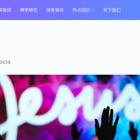
美敬拜
神学研究
按卷查经
热点回应
关于我们
2658