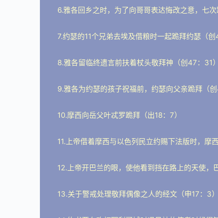
6.雅各回乡之时，为了向哥哥表达悔改之意，七次
7.约瑟的11个兄弟去埃及借粮时一起跪拜约瑟（创4
8.雅各留临终遗言前扶着杖头敬拜神（创47：31
9.雅各为约瑟的孩子祝福前，约瑟向父亲跪拜（创4
10.摩西向岳父叶忒罗跪拜（出18：7）
11.上帝借着摩西与以色列民立约赐下法版时，摩
12.上帝开巴兰的眼，使他看到挡在路上的天使，巴
13.关于警戒处理敬拜偶像之人的经文（申17：3