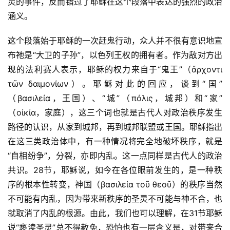
灵的事件，反而错过了耶稣在这个段落中表达的强烈的政治
涵义。
这个段落始于耶稣的一次赶鬼行动，众人并不很有意识地宣
布祂是“大卫的子孙”，以色列王权的拥有者。作为敌对方出
现的法利赛人表示，耶稣的权力来自于“鬼王”（ἄρχοντι 
τῶν δαιμονίων）。耶稣对此的回应，谈到“国”
（βασιλεία，王国）、“城”（πόλις，城邦）和“家”
（οἰκία，家庭），这三个词也就是古代人对政治秩序发生
路径的认识，从家到城邦，再到城邦联盟或王国。耶稣指出
在这三类政治体中，有一种情况将完全地破坏秩序，就是
“自相纷争”，分裂，亦即内乱。这一点同样是古代人的政治
共识。28节，耶稣说，如今在各位眼前发生的，是一种秩
序的根本性转变，神国（βασιλεία τοῦ θεοῦ）的秩序当然
不可能有内乱，因为带来新秩序的圣灵不可能与神不合，也
就取消了内乱的根源。由此，我们也可以理解，在31节耶稣
说“亵渎圣灵”总不得赦免，恐怕也有一层含义是，对带来合