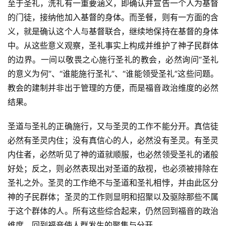
至于圣礼，洗礼有一重要涵义，即确认并宣告一个人为基督
的门徒，接纳他加入基督的身体。而圣餐，则有一方面的含
义，就是确认这个人与基督联合，继续地保持在基督的身体
中。从这些意义观察，圣礼事实上构成并维护了神子民群体
的边界。一间以敬畏之心施行圣礼的教会，必然询问“圣礼
的意义为何”、“谁能施行圣礼”、“谁能领受圣礼”这些问题。
教会的建制并非出于管理的方便，而是福音政治维度的必然
结果。
圣道与圣礼的正确施行，又与圣灵的工作不能分开。真信徒
必然有圣灵内住；没有真信心的人，必然没有圣灵。有圣灵
内住者，必然听见了神的道就顺服，也必然领受圣礼的诸般
好处；反之，则必然表现出对圣道的敌视，也必须被排除在
圣礼之外。圣灵的工作绝不与圣道和圣礼相悖，并由此区分
神的子民群体；圣灵的工作则显明和招聚以及驱除那些不属
于这个群体的人。所有这些综合起来，仍然回到福音的政治
维度，回到福音使人群发生的聚集与分开。