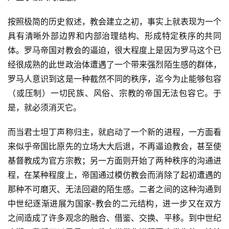
们
按照极简的历史叙述，教会建立之初，事实上就表现为一个
具有清晰外部边界和内部治理结构、形成特定秩序的共同
体。罗马帝国对教会的逼迫，很大程度上是因为罗马这个已
经很成熟的此世政治体遭遇了一个带来强烈陌生感的群体，
罗马人意识到这是一种截然不同的秩序，迄今为止能够包容
（或压制）一切民族、风俗、宗教的帝国无法包容它。于
是，就必须消灭它。
而当君士坦丁声称归主，就启动了一个新的进程，一方面看
来似乎帝国比原先的立场大大后退，不再逼迫教会，甚至使
基督教成为官方宗教；另一方面则开始了两种秩序的沟通进
程，在某种程度上，帝国通过模仿教会而消除了起初遭遇的
那种不可磨灭、无法回避的陌生感。二者之间的这种沟通到
中世纪逐渐进展为国家-教会的二元结构，进一步又在双方
之间造成了许多观念的融合、借鉴、交换、平移。到中世纪