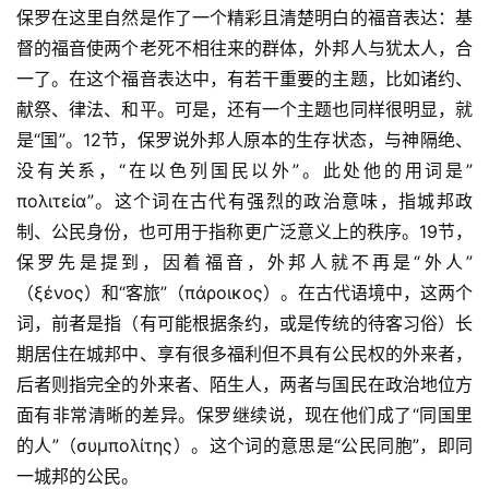
保罗在这里自然是作了一个精彩且清楚明白的福音表达：基
督的福音使两个老死不相往来的群体，外邦人与犹太人，合
一了。在这个福音表达中，有若干重要的主题，比如诸约、
献祭、律法、和平。可是，还有一个主题也同样很明显，就
是“国”。12节，保罗说外邦人原本的生存状态，与神隔绝、
没有关系，“在以色列国民以外”。此处他的用词是”
πολιτεία”。这个词在古代有强烈的政治意味，指城邦政
制、公民身份，也可用于指称更广泛意义上的秩序。19节，
保罗先是提到，因着福音，外邦人就不再是“外人”
（ξένος）和“客旅”（πάροικος）。在古代语境中，这两个
词，前者是指（有可能根据条约，或是传统的待客习俗）长
期居住在城邦中、享有很多福利但不具有公民权的外来者，
后者则指完全的外来者、陌生人，两者与国民在政治地位方
面有非常清晰的差异。保罗继续说，现在他们成了“同国里
的人”（συμπολίτης）。这个词的意思是“公民同胞”，即同
一城邦的公民。