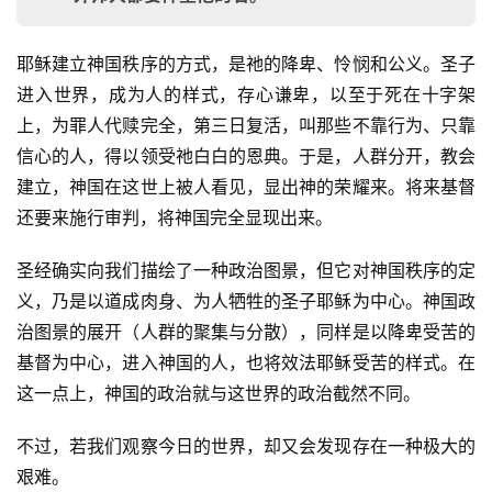
耶稣建立神国秩序的方式，是祂的降卑、怜悯和公义。圣子
进入世界，成为人的样式，存心谦卑，以至于死在十字架
上，为罪人代赎完全，第三日复活，叫那些不靠行为、只靠
信心的人，得以领受祂白白的恩典。于是，人群分开，教会
建立，神国在这世上被人看见，显出神的荣耀来。将来基督
还要来施行审判，将神国完全显现出来。
圣经确实向我们描绘了一种政治图景，但它对神国秩序的定
义，乃是以道成肉身、为人牺牲的圣子耶稣为中心。神国政
治图景的展开（人群的聚集与分散），同样是以降卑受苦的
基督为中心，进入神国的人，也将效法耶稣受苦的样式。在
这一点上，神国的政治就与这世界的政治截然不同。
不过，若我们观察今日的世界，却又会发现存在一种极大的
首
艰难。