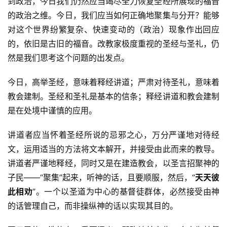
到政治，今日我们仍然应当竭尽全力恢复圣经所展现的福音
的政治之维。今日，我们应当如何正确地聚集与分开？能够
对这个世界纷繁复杂、快速变动的（政治）现象作出回应
的，依旧是古旧的福音。改教家极度重视的圣经与圣礼，仍
然是我们思考这个问题的出发点。
今日，高举圣经，意味着释经讲道；严肃对待圣礼，意味着
教会建制。圣经和圣礼是基本的信条；释经讲道和教会建制
是在处境中谨慎的应用。
讲道者应当怀着圣经所说的忌邪之心，万分严谨地对待经
文，运用适当的方法将文本解开，并接受由此而来的教导。
讲道者严谨地释经，同时又是在建造教会，以圣言招聚神的
子民——“聚集”起来，听神的话，且要顺服，然后，“
天天彼
此相劝
”。一个以圣道为中心的基督徒群体，必然接受由神
的话管理自己，而非操纵神的话以实现其目的。