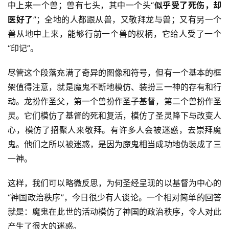
中上来一个兽；兽有七头，其中一个头“
似乎受了死伤，却
神
登录
注册
医好了
”；全地的人都跟从兽，又敬拜龙与兽；又有另一个
学
研
兽从地中上来，能够行前一个兽的权柄，它给人受了一个
究
“印记”。
尽管这个段落充满了奇异的图像和符号，但有一个基本的框
按
卷
架值得注意，就是魔鬼不断地模仿、装扮三一神的存有和行
查
动。龙扮作圣父，第一个兽扮作圣子基督，第二个兽扮作圣
经
灵。它们模仿了基督的死和复活，模仿了圣灵降下与改变人
心，模仿了招聚人来敬拜。有许多人会被迷惑，去崇拜魔
热
鬼。他们之所以被迷惑，是因为魔鬼相当成功地伪装成了三
点
一神。
回
应
这样，我们可以略微反思，为何圣经呈现的以基督为中心的
“神国政治秩序”，今日很少有人谈论。一个相对简单的回答
关
就是：魔鬼在此世的活动模仿了神国的政治秩序，令人对此
于
产生了很大的迷惑。
我