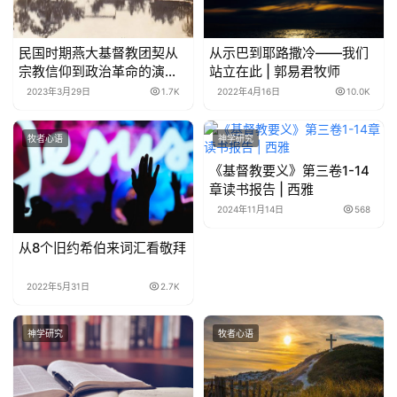
民国时期燕大基督教团契从
从示巴到耶路撒冷——我们
宗教信仰到政治革命的演变
站立在此 | 郭易君牧师
及原因探析[1] | 吕飞跃
2023年3月29日
1.7K
2022年4月16日
10.0K
牧者心语
神学研究
《基督教要义》第三卷1-14
章读书报告 | 西雅
2024年11月14日
568
从8个旧约希伯来词汇看敬拜
2022年5月31日
2.7K
神学研究
牧者心语