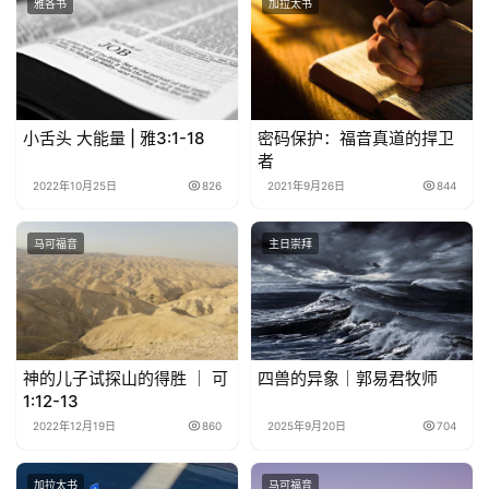
雅各书
加拉太书
小舌头 大能量 | 雅3:1-18
密码保护：福音真道的捍卫
者
2022年10月25日
826
2021年9月26日
844
马可福音
主日崇拜
神的儿子试探山的得胜 ｜ 可
四兽的异象｜郭易君牧师
1:12-13
2022年12月19日
860
2025年9月20日
704
加拉太书
马可福音