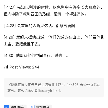
[ 4:27] 先知以利沙的时候、以色列中有许多长大痲疯的．
赞
美
但内中除了叙利亚国的乃缦、没有一个得洁净的。
敬
拜
[ 4:28] 会堂里的人听见这话、都怒气满胸．
[4:29] 就起来撵他出城、他们的城造在山上、他们带他到
神
登录
注册
山崖、要把他推下去。
学
研
[4:30] 他却从他们中间直行、过去了。
究
Post Views:
244
按
卷
查
《耶稣在家乡宣告自己是弥赛亚丨路4：14-30》未经允许请勿
经
转载。转载请微信联系:danyixinzhi。
热
点
路加福音
路加福音