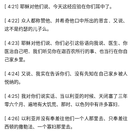
[ 4:21] 耶稣对他们说、今天这经应验在你们耳中了。
[ 4:22] 众人都称赞他、并希奇他口中所出的恩言．又说、
这不是约瑟的儿子么。
首
[ 4:23] 耶稣对他们说、你们必引这俗语向我说、医生、你
页
医治自己吧．我们听见你在迦百农所行的事、也当行在你自
己家乡里。
主
日
[ 4:24] 又说、我实在告诉你们、没有先知在自己家乡被人
崇
拜
悦纳的。
[ 4:25] 我对你们说实话、当以利亚的时候、天闭塞了三年
专
题
零六个月、遍地有大饥荒、那时、以色列中有许多寡妇．
讲
座
[ 4:26] 以利亚并没有奉差往他们一个人那里去、只奉差往
西顿的撒勒法、一个寡妇那里去。