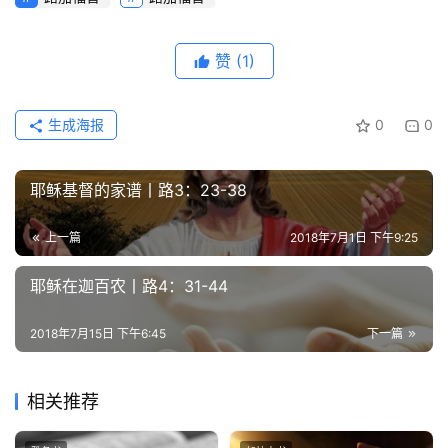
回
应
赞
(1)
关
于
生成海报
0
0
我
们
耶稣基督的家谱丨路3：23-38
上一篇
2018年7月1日 下午9:25
耶稣在迦百农丨路4：31-44
2018年7月15日 下午6:45
下一篇
相关推荐