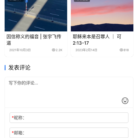
因信称义的福音 | 张宇飞传
耶稣来本是召罪人 ｜ 可
道
2:13-17
2021年10月3日
2.2K
2023年2月14日
818
发表评论
*
昵称：
*
邮箱：