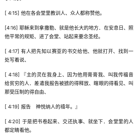
[ 4:15] 他在各会堂里教训人、众人都称赞他。
[4:16] 耶稣来到拿撒勒、就是他长大的地方．在安息日、照
他平常的规矩、进了会堂、站起来要念圣经。
[ 4:17] 有人把先知以赛亚的书交给他、他就打开、找到一
处写着说、
[ 4:18] 『主的灵在我身上、因为他用膏膏我、叫我传福音
给贫穷的人．差遣我报告被掳的得释放、瞎眼的得看见、叫
那受压制的得自由、
[ 4:19] 报告　神悦纳人的禧年。』
[ 4:20] 于是把书卷起来、交还执事、就坐下．会堂里的人
都定睛看他。