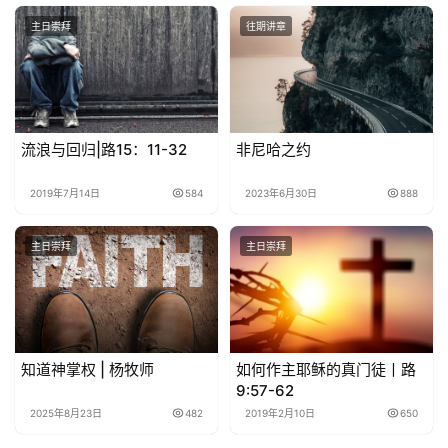
于
主日崇拜
往期讲章
我
们
流浪与回归|路15：11-32
非尼哈之约
2019年7月14日
584
2023年6月30日
888
主日崇拜
主日崇拜
知道神掌权 | 杨牧师
如何作主耶稣的真门徒丨路
9:57-62
2025年8月23日
482
2019年2月10日
650