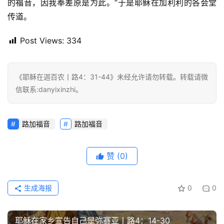
的福音，因我奉差原是为此。”于是耶稣在加利利的各会堂
首
传道。
页
Post Views:
334
主
日
崇
《耶稣在迦百农丨路4：31-44》未经允许请勿转载。转载请微
拜
信联系:danyixinzhi。
专
路加福音
路加福音
题
讲
座
赞
(0)
生成海报
0
0
赞
美
敬
耶稣在家乡宣告自己是弥赛亚丨路4：14-30