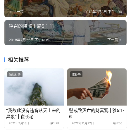
拜
上一篇
2018年7月8日 下午1:00
神
登录
注册
学
呼召的降临丨路5:1-11
研
究
2018年7月22日 下午4:05
下一篇
按
相关推荐
卷
查
使徒行传
雅各书
经
热
点
回
“我故此没有违背从天上来的
警戒致灭亡的财富观 | 雅5:1-
应
异象” | 崔长老
6
2021年7月18日
1.2K
2022年11月22日
756
关