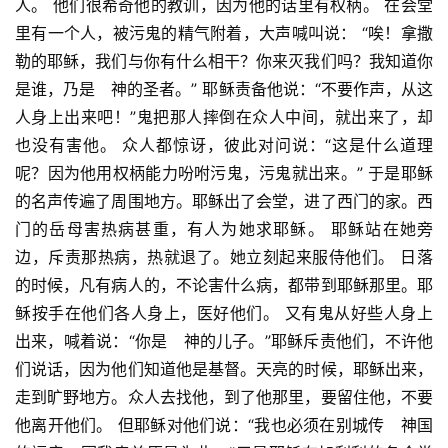
人。 他们很希奇他的教训，因为他的话里有权柄。 在会堂
里有一个人，被污鬼的精气附着，大声喊叫说： “唉！拿撒
勒的耶稣，我们与你有什么相干？你来灭我们吗？我知道你
是谁，乃是　神的圣者。” 耶稣责备他说：“不要作声，从这
人身上出来吧！”鬼把那人摔倒在众人中间，就出来了，却
也没有害他。 众人都惊讶，彼此对问说：“这是什么道理
呢？因为他用权柄能力吩咐污鬼，污鬼就出来。” 于是耶稣
的名声传遍了周围地方。耶稣出了会堂，进了西门的家。西
门的岳母害热病甚重，有人为她求耶稣。 耶稣站在她旁
边，斥责那热病，热就退了。她立刻起来服侍他们。 日落
的时候，凡有病人的，不论害什么病，都带到耶稣那里。耶
稣按手在他们各人身上，医好他们。 又有鬼从好些人身上
出来，喊着说：“你是　神的儿子。”耶稣斥责他们，不许他
们说话，因为他们知道他是基督。天亮的时候，耶稣出来，
走到旷野地方。众人去找他，到了他那里，要留住他，不要
他离开他们。 但耶稣对他们说：“我也必须在别城传　神国