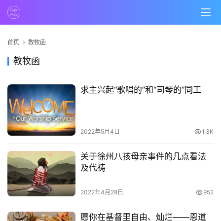
页
主
首页
教牧函
日
崇
教牧函
拜
求主兴起“歌唱的”和“司琴的”同工
专
题
讲
2022年5月4日
1.3K
座
关于徐州八孩母亲事件的几点看法
及代祷
赞
美
2022年4月28日
952
敬
拜
愿你在基督里自由、灿烂——恩道