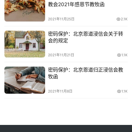
教会2021年感恩节教牧函
神
登录
注册
学
2021年11月25日
2.1K
研
究
密码保护：北京恩道浸信会关于转
会的规定
按
卷
2021年11月21日
1.1K
查
经
密码保护：北京恩道归正浸信会教
牧函
热
点
2021年11月8日
1.1K
回
应
关
于