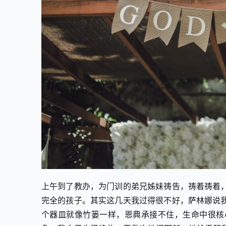
上午到了教办，为门训的弟兄姊妹祷告，祷着祷着
完全的孩子。其实这几天我过得很不好，萨林娜说我
个器皿就像竹篓一样，恩典承接不住，生命中很核