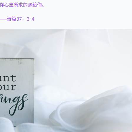
你心里所求的赐给你。
——诗篇37：3-4