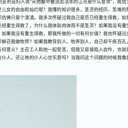
亚利亚妇人说“从他腹中要流出活水的江河是什么意思”，我信
受儿女的自由和灿烂呢？我懂的知识很多，圣灵的经历、苦难的
都仿佛只是个渣渣。我多次怀疑过我自己是否已经重生得救，如
已经重生得救了，为什么我体贴肉体而不是圣灵？如果我没有重
？如果我没有重生得救，那我所做的一切有何价值？我也怀疑过
耶稣召我做牧师？如果我教导别人、牧养别人，自己却千疮百孔
有何意义？主召工人和他一起受苦，但我又容易陷入自怜，也就
的仆人，还让祂的仆人心甘乐意吗？当我问这个问题的时候我像