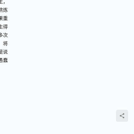
主，
熬炼
果重
生得
多次
，将
是说
愚蠢