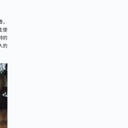
香，
主使
特的
人的