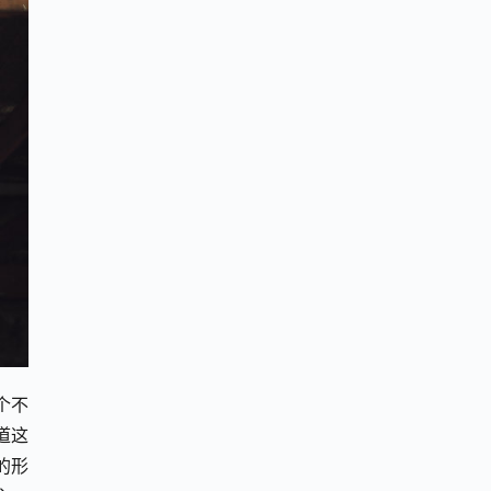
个不
道这
的形