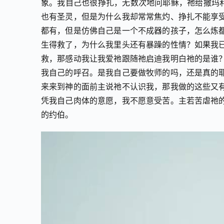
象。我自己也很挣扎，无数次地问耶稣，祂给撒玛利
也有圣灵，但是为什么我却常常焦灼、挣扎不能享
都有，但是仿佛自己是一个不成器的孩子，怎么炼
生得救了，为什么我里头还有暴躁的性情？如果我
救，那感动我让我爱祂跟随祂启迪我明白祂的是谁
我自己的呼召。是我自己要做牧师的吗，还是真的
来来到神的面前主说祂不认识我，那我做的这些又
凭我自己肉体的意愿，我不愿意受苦。主若苦虐祂
的约伯。