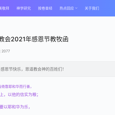
美敬拜
神学研究
按卷查经
热点回应
关于我们
会2021年感恩节教牧函
 2077
。感恩节快乐，恩道教会神的百姓们！
当倚靠耶和华而行善，
上，以他的信实为粮；
要以耶和华为乐，