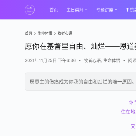
首页
主日崇拜
专题讲座
赞
首页
生命体悟
牧者心语
愿你在基督里自由、灿烂——恩道教
2021年11月25日 下午6:36
•
牧者心语
,
生命体悟
•
阅读
愿恩主的伤痕成为你我的自由和灿烂的唯一原因
你
住在地
又