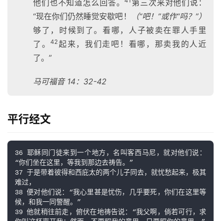
41
他们也不知道怎么回答。
第三次来对他们说：
“现在你们仍然睡觉安歇吧！
（“吧！”或作“吗？”）
够了，时候到了。看哪，人子被卖在罪人手里
42
了。
起来，我们走吧！看哪，那卖我的人近
了。”
马可福音 14：32-42
平行经文
36 耶稣同门徒来到一个地方，名叫客西马尼，就对他们说：
“你们坐在这里，等我到那边去祷告。”

37 于是带着彼得和西庇太的两个儿子同去，就忧愁起来，极其
难过，

38 便对他们说：“我心里甚是忧伤，几乎要死，你们在这里等
候，和我一同警醒。”

39 他就稍往前走，俯伏在地祷告说：“我父啊，倘若可行，求