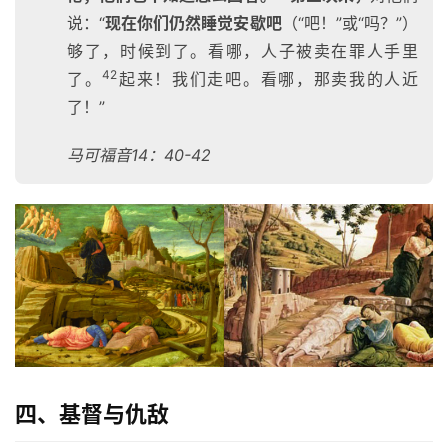
经
说：“
现在你们仍然睡觉安歇吧
（“吧！”或“吗？”）
够了，时候到了。看哪，人子被卖在罪人手里
热
42
了。
起来！我们走吧。看哪，那卖我的人近
点
了！”
回
应
马可福音14：40-42
关
于
我
们
四、基督与仇敌