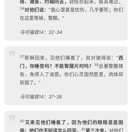
得、雅各、约翰同去，
就惊恐起来，极其难过，
题
34
对他们说：
“我心里甚是忧伤，几乎要死；你们
讲
座
在这里等候，警醒。”
马可福音14：32-34
赞
美
敬
37
耶稣回来，见他们睡着了，就对彼得说：“
西
拜
38
门，你睡觉吗？不能警醒片时吗？
总要警醒祷
告，免得入了迷惑。你们心灵固然愿意，肉体却
神
登录
注册
软弱了。”
学
研
马可福音14：37-38
究
按
40
又来见他们睡着了，因为他们的眼睛甚是困
卷
查
41
倦；他们也不知道怎么回答。
第三次来，
对他们