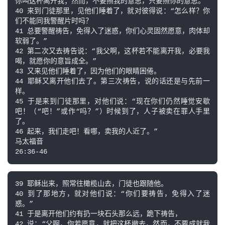
你叫这杯离开我；然而，不要照我的意思，只要照你的意思。”

40 来到门徒那里，见他们睡着了，就对彼得说：“怎么样？你
们不能同我警醒片时吗？

41 总要警醒祷告，免得入了迷惑，你们心灵固然愿意，肉体却
软弱了。”

42 第二次又去祷告说：“我父啊，这杯若不能离开我，必要我
喝，就愿你的意旨成全。”

43 又来见他们睡着了，因为他们的眼睛困倦。

44 耶稣又离开他们去了。第三次祷告，说的话还是与先前一
样。

45 于是来到门徒那里，对他们说：“现在你们仍然睡觉安歇
吧！（“吧！”或作“吗？”）时候到了，人子被卖在罪人手里
了。

46 起来，我们走吧！看哪，卖我的人近了。”

马太福音

39 耶稣出来，照常往橄榄山去，门徒也跟随他。

40 到了那地方，就对他们说：“你们要祷告，免得入了迷
惑。”

41 于是离开他们约有扔一块石头那么远，跪下祷告，

42 说：“父啊，你若愿意，就把这杯撤去，然而，不要成就我