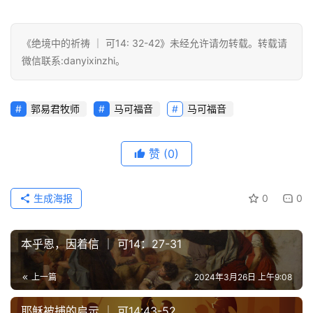
《绝境中的祈祷 ｜ 可14: 32-42》未经允许请勿转载。转载请
微信联系:danyixinzhi。
郭易君牧师
马可福音
马可福音
赞
(0)
生成海报
0
0
本乎恩，因着信 ｜ 可14：27-31
上一篇
2024年3月26日 上午9:08
耶稣被捕的启示 ｜ 可14:43-52