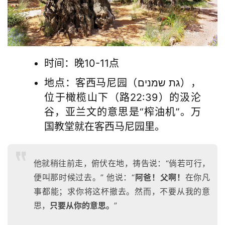
时间：晚10-11点
地点：客西马尼园（גת שמנים），
位于橄榄山下（路22:39）的汲沦
谷，亚兰文的意思是“榨油机”。万
国教堂就在客西马尼园里。
他就稍往前走，俯伏在地，祷告说：“倘若可行，
便叫那时候过去。” 他说：“
阿爸！父啊！
在你凡
事都能；求你将这杯撤去。然而，不要从我的意
思，
只要从你的意思。
”