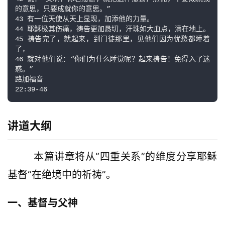
的意思，只要成就你的意思。”

43 有一位天使从天上显现，加添他的力量。

44 耶稣极其伤痛，祷告更加恳切，汗珠如大血点，滴在地上。

45 祷告完了，就起来，到门徒那里，见他们因为忧愁都睡着
了，

46 就对他们说：“你们为什么睡觉呢？起来祷告！免得入了迷
惑。”

路加福音

讲道大纲
        本篇讲章将从“四重关系”的维度分享耶稣
基督“在绝境中的祈祷”。
一、基督与父神