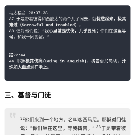
马太福音 26:37-38

37 于是带着彼得和西庇太的两个儿子同去，就
忧愁起来，极其
难过（Sorrowful and troubled）
，

38 便对他们说：“我心里
甚是忧伤，几乎要死；
你们在这里等
候，和我一同警醒。”

路22:44

44 耶稣
极其伤痛(Being in anguish)
，祷告更加恳切，
汗
珠如大血点
滴在地上。

首
页
主
三、基督与门徒
日
崇
拜
32
他们来到一个地方，名叫客西马尼。
耶稣对门徒
33
说：“你们坐在这里，等我祷告。”
于是
带着彼
专