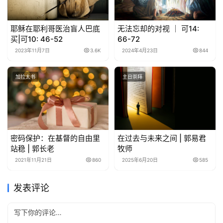
耶稣在耶利哥医治盲人巴底
无法忘却的对视 ｜ 可14:
买|可10: 46-52
66-72
2023年11月7日
3.6K
2024年4月23日
844
加拉太书
主日崇拜
密码保护：在基督的自由里
在过去与未来之间 | 郭易君
站稳 | 郭长老
牧师
2021年11月21日
860
2025年6月20日
585
发表评论