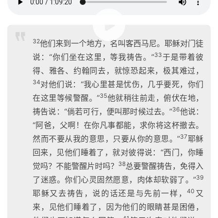
00:00 / 01:09:20
32
他们来到一个地方，名叫客西马尼。耶稣对门徒
33
说：“你们坐在这里，等我祷告。”
于是带着彼
得、雅各、约翰同去，就惊恐起来，极其难过，
34
对他们说：“我心里甚是忧伤，几乎要死，你们
35
在这里等候警醒。”
他就稍往前走，俯伏在地，
36
祷告说：“倘若可行，便叫那时候过去。”
他说：
“阿爸，父啊！在你凡事都能，求你将这杯撤去。
37
然而不要从我的意思，只要从你的意思。”
耶稣
回来，见他们睡着了，就对彼得说：“西门，你睡
38
觉吗？不能警醒片时吗？
总要警醒祷告，免得入
39
了迷惑。你们心灵固然愿意，肉体却软弱了。”
40
耶稣又去祷告，说的话还是与先前一样，
又
来，见他们睡着了，因为他们的眼睛甚是困倦，