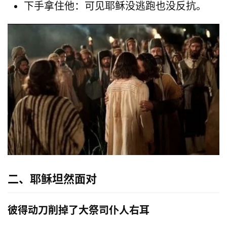
下手拿住他：可见耶稣没逃跑也没反抗。
二、耶稣坦然面对
彼得动刀削掉了大祭司仆人右耳