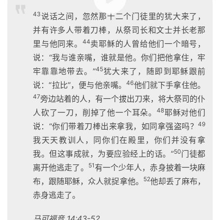
43
说话之间，忽然那十二个门徒里的犹大来了，
并有许多人带着刀棒，从祭司长和文士并长老那
44
里与他同来。
卖耶稣的人曾给他们一个暗号，
说：“我与谁亲嘴，谁就是他。你们把他拿住，牢
45
牢靠靠地带去。”
犹大来了，随即到耶稣跟前
46
说：“拉比”，便与他亲嘴。
他们就下手拿住他。
47
旁边站着的人，有一个拔出刀来，将大祭司的仆
48
人砍了一刀，削掉了他一个耳朵。
耶稣对他们
49
说：“你们带着刀棒出来拿我，如同拿强盗吗？
我天天教训人，同你们在殿里，你们并没有拿
50
我。但这事成就，为要应验经上的话。”
门徒都
51
离开他逃走了。
有一个少年人，赤身披着一块麻
52
布，跟随耶稣，众人就捉拿他。
他却丢了麻布，
赤身逃走了。
马可福音 14:43-52