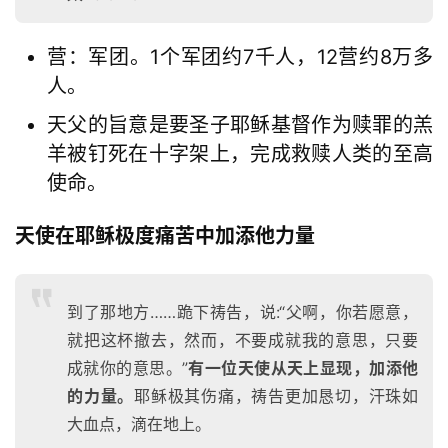
讲
座
营：军团。1个军团约7千人，12营约8万多
人。
赞
天父的旨意是要圣子耶稣基督作为赎罪的羔
美
羊被钉死在十字架上，完成救赎人类的至高
敬
拜
使命。
天使在耶稣极度痛苦中加添他力量
神
登录
注册
学
研
究
到了那地方……跪下祷告，说:“父啊，你若愿意，
就把这杯撤去，然而，不要成就我的意思，只要
按
成就你的意思。”
有一位天使从天上显现，加添他
卷
的力量。
耶稣极其伤痛，祷告更加恳切，汗珠如
查
大血点，滴在地上。
经