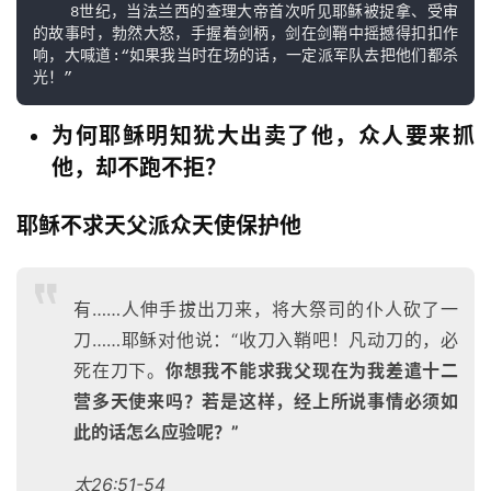
    8世纪，当法兰西的查理大帝首次听见耶稣被捉拿、受审
的故事时，勃然大怒，手握着剑柄，剑在剑鞘中摇撼得扣扣作
响，大喊道:“如果我当时在场的话，一定派军队去把他们都杀
光！”
为何耶稣明知犹大出卖了他，众人要来抓
他，却不跑不拒？
首
耶稣不求天父派众天使保护他
页
主
有……人伸手拔出刀来，将大祭司的仆人砍了一
日
刀……耶稣对他说：“收刀入鞘吧！凡动刀的，必
崇
死在刀下。
你想我不能求我父现在为我差遣十二
拜
营多天使来吗？若是这样，经上所说事情必须如
此的话怎么应验呢？”
专
题
太26:51-54