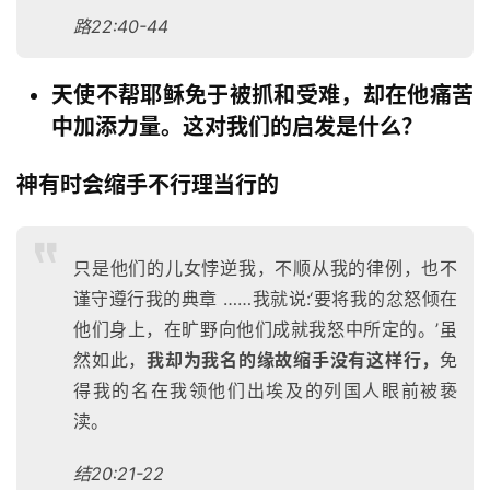
路22:40-44
热
点
天使不帮耶稣免于被抓和受难，却在他痛苦
回
应
中加添力量。这对我们的启发是什么？
神有时会缩手不行理当行的
关
于
我
们
只是他们的儿女悖逆我，不顺从我的律例，也不
谨守遵行我的典章 ……我就说:‘要将我的忿怒倾在
他们身上，在旷野向他们成就我怒中所定的。’虽
然如此，
我却为我名的缘故缩手没有这样行，
免
得我的名在我领他们出埃及的列国人眼前被亵
渎。
结20:21-22