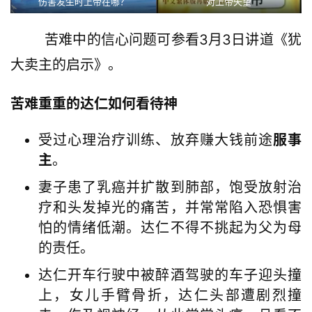
伤害发生时上帝在哪？
对上帝失望
        苦难中的信心问题可参看3月3日讲道《犹
大卖主的启示》。
苦难重重的达仁如何看待神
受过心理治疗训练、放弃赚大钱前途
服事
主
。
妻子患了乳癌并扩散到肺部，饱受放射治
疗和头发掉光的痛苦，并常常陷入恐惧害
怕的情绪低潮。达仁不得不挑起为父为母
的责任。
达仁开车行驶中被醉酒驾驶的车子迎头撞
上，女儿手臂骨折，达仁头部遭剧烈撞