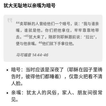
犹大无耻地以亲嘴为暗号
44
卖耶稣的人曾给他们一个暗号，说：“我与谁亲
嘴，谁就是他。你们把他拿住，牢牢靠靠地带
45
去。”
犹大来了，随即到耶稣跟前说：“拉比”，
46
便与他亲嘴。
他们就下手拿住他。
马可福音 14:44-46
暗号：当时应该是深夜了（耶稣在园子里祷
告时，彼得他们都睡着），仅靠火把看不清
人脸。
亲嘴：犹太人的风俗，家人、朋友间很常
见。