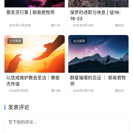
靠圣灵行事 | 郭易君牧师
保罗的述职与休息 | 徒18：
18-23
2021年11月28日
1.1K
2021年3月14日
802
主日崇拜
主日崇拜
以惩戒维护教会圣洁｜黄俊
群星璀璨的见证 ｜ 郭易君牧
杰传道
师
2026年2月6日
338
2025年3月17日
502
发表评论