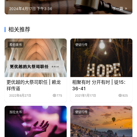
2024年4月17日 下午3:36
下一篇
相关推荐
希伯来书
使徒行传
更优越的大祭司职任 | 赖龙
相聚有时 分开有时 | 徒15：
祥传道
36-41
2022年6月27日
775
2021年1月17日
925
加拉太书
使徒行传