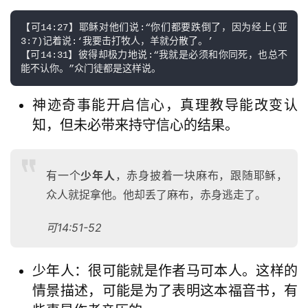
【可14:27】耶稣对他们说:“你们都要跌倒了，因为经上(亚
3:7)记着说:‘我要击打牧人，羊就分散了。’

【可14:31】彼得却极力地说:“我就是必须和你同死，也总不
能不认你。”众门徒都是这样说。
神迹奇事能开启信心，真理教导能改变认
知，但未必带来持守信心的结果。
有一个
少年人
，赤身披着一块麻布，跟随耶稣，
众人就捉拿他。他却丢了麻布，赤身逃走了。
可14:51-52
少年人：很可能就是作者马可本人。这样的
情景描述，可能是为了表明这本福音书，有