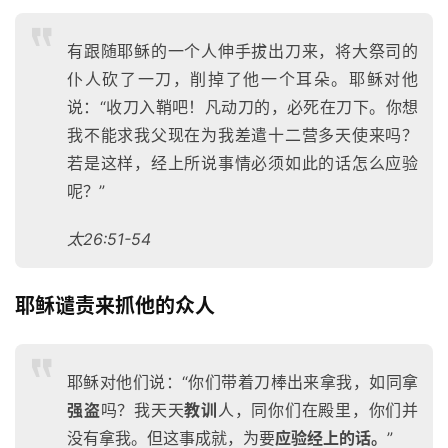
有跟随耶稣的一个人伸手拔出刀来，将大祭司的
仆人砍了一刀，削掉了他一个耳朵。耶稣对他
说：“收刀入鞘吧！凡动刀的，必死在刀下。你想
我不能求我父现在为我差遣十二营多天使来吗？
若是这样，经上所说事情必须如此的话怎么应验
呢？”
太26:51-54
耶稣谴责来抓他的众人
耶稣对他们说：“你们带着刀棒出来拿我，如同拿
强盗
吗？我天天
教训
人，同你们在殿里，你们并
没有拿我。但这事成就，为要
应验经上的话。
”