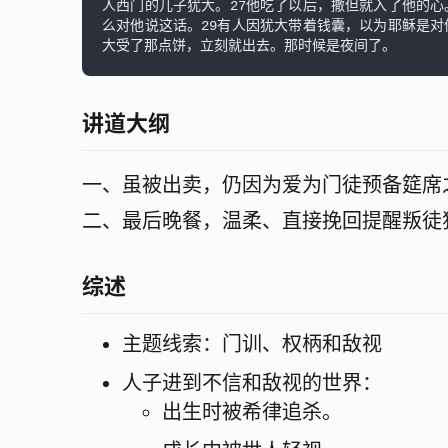
人西门的儿子犹大。27他吃了以后，撒但就入了他的心
么对他说这话。29有人因犹大带着钱囊，以为耶稣是对
大受了那点饼，立刻就出去。那时候是夜间了。
讲道大纲
一、虽被出卖，仍因为爱为门徒预备筵席之所 
二、最后晚餐，温柔、直接挽回提醒叛徒犹大v
综述
主题线索：门训、权柄和敌视
人子进到不信和敌视的世界：
出生时被希律追杀。