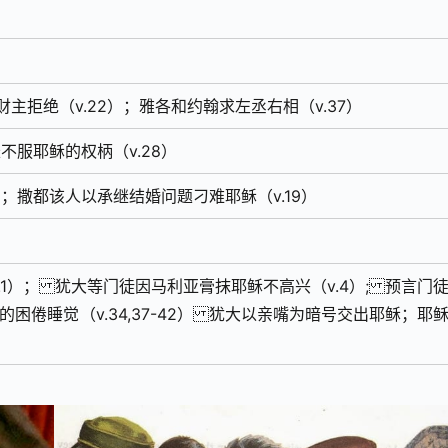
主拒绝（v.22）；雅各和约翰求左丞右相（v.37）
不服耶稣的权柄（v.28）
）；撒都该人以承继结婚问题刁难耶稣（v.19）
）
1）； 犹大等门徒因马利亚膏抹耶稣不高兴（v.4）; 预言门
后的困倦睡觉（v.34,37-42） 犹大以亲嘴为暗号交出耶稣；耶
）