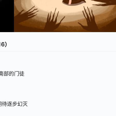
16）
南部的门徒
期待逐步幻灭
？