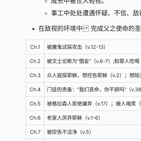
成长中被世人轻视。
事工中处处遭遇怀疑、不信、敌
在敌视的环境中 完成父之使命的圣
Ch.1
被魔鬼试探攻击（v.12-13）
Ch.2
被文士论断为“僭妄”（v.6-7）;和罪人吃喝
Ch.3
众人窥探耶稣，想控告耶稣（v.2）；想除灭
Ch.4
门徒的责备：“我们丧命，你不顾吗”（v.3
Ch.5
被格拉森人拒绝嫌弃（v.17）；被人嗤笑（v
Ch.6
老家人厌弃耶稣（v.1-6）
Ch.7
被控告不洁净（v.5）