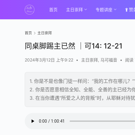
首页
主日崇拜
专题讲座
赞
首页
主日崇拜
同桌脚踢主已然 ｜可14: 12-21
2024年3月12日 上午9:22
•
主日崇拜
,
马可福音
•
阅读 
1. 你是不是也像门徒一样问：“我的工作在哪儿？
2. 你是否愿意相信全知、全能、全善的主已经为
3. 在当你遭遇“所爱之人的背叛”时，从耶稣对
00:00 / 01:00:41