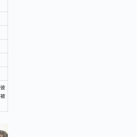
徒彼
稣被