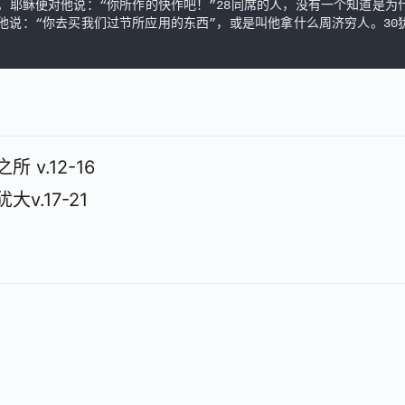
。耶稣便对他说：“你所作的快作吧！”28同席的人，没有一个知道是为
他说：“你去买我们过节所应用的东西”，或是叫他拿什么周济穷人。30
v.12-16
.17-21