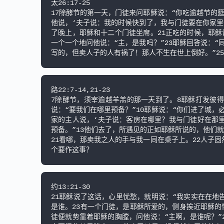
太26:17-25

17除酵节的第一天，门徒来问耶稣说：“你吃逾越节的
他说，‘夫子说：我的时候快到了，我与门徒要在你家里
了晚上，耶稣和十二个门徒坐席。21正吃的时候，耶稣
一个一个地问他说：“主，是我吗？”23耶稣回答说：
写的，但卖人子的人有祸了！那人不生在世上倒好。”25
路22:7-14,21-23

7除酵节，须宰逾越羊羔的那一天到了。8耶稣打发彼得
说：“要我们在哪里预备？”10耶稣说：“你们进了城
家的主人说，‘夫子说：客房在哪里？我与门徒好在那里
预备。”13他们去了，所遇见的正如耶稣所说的，他们就
21看哪，那卖我之人的手与我一同在桌子上。22人子
个要作这事？
约13:21-30

21耶稣说了这话，心里忧愁，就明说：“我实实在在地
是谁。23有一个门徒，是耶稣所爱的，侧身挨近耶稣的
徒便就势靠着耶稣的胸膛，问他说：“主啊，是谁呢？”