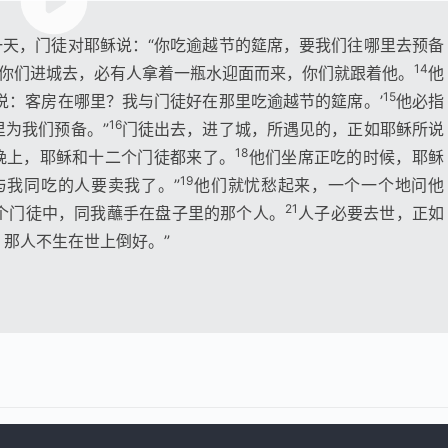
天，门徒对耶稣说：“你吃逾越节的筵席，要我们往哪里去预备
14
“你们进城去，必有人拿着一瓶水迎面而来，你们就跟着他。
他
15
说：客房在哪里？我与门徒好在那里吃逾越节的筵席。’
他必指
16
为我们预备。”
门徒出去，进了城，所遇见的，正如耶稣所说
18
晚上，耶稣和十二个门徒都来了。
他们坐席正吃的时候，耶稣
19
与我同吃的人要卖我了。”
他们就忧愁起来，一个一个地问他
21
个门徒中，同我蘸手在盘子里的那个人。
人子必要去世，正如
那人不生在世上倒好。”