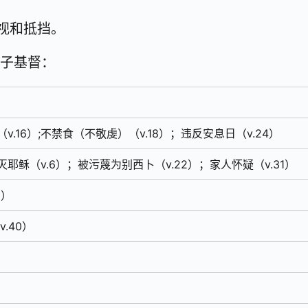
视和抵挡。
子基督：
（v.16）;不禁食（不敬虔）（v.18）；违反安息日（v.24）
耶稣（v.6）；被污蔑为别西卜（v.22）；家人怀疑（v.31）
8）
.40）