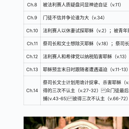
Ch.8
被法利赛人质疑盘问显神迹自证（v.11）
Ch.9
门徒不信并争论谁为大（v.34）
Ch.10
法利赛人以休妻试探耶稣（v.2）；被青年财
Ch.11
祭司长和文士想除灭耶稣（v.18）；祭司长
Ch.12
法利赛人和希律党以纳税陷害耶稣（v.13
Ch.13
耶稣预言末日时跟随者遭遇逼迫（v.11-13
祭司长文士计划用诡计捉拿、杀害耶稣（v.
Ch.14
得的三次不认主（v.27-32） 众门徒最
捕(v.43-65) 彼得三次不认主（v.66-72