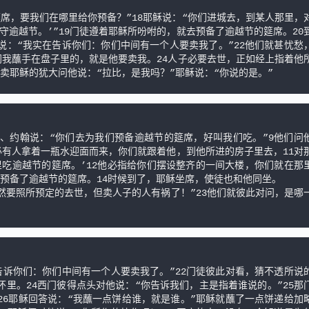
筵席，要我们在哪里给你预备？”18耶稣说：“你们进城去，到某人那里，
守逾越节。’”19门徒遵着耶稣所吩咐的，就去预备了逾越节的筵席。20
说：“我实在告诉你们：你们中间有一个人要卖我了。”22他们就甚忧愁
“同我蘸手在盘子里的，就是他要卖我。24人子必要去世，正如经上指着他
卖耶稣的犹大问他说：“拉比，是我吗？”耶稣说：“你说的是。”
、约翰说：“你们去为我们预备逾越节的筵席，好叫我们吃。”9他们问
，必有人拿着一瓶水迎面而来，你们就跟着他，到他所进的房子里去，11对
吃逾越节的筵席。’12他必指给你们摆设整齐的一间大楼，你们就在那
预备了逾越节的筵席。14时候到了，耶稣坐席，使徒也和他同坐。

固然要照所预定的去世，但卖人子的人有祸了！”23他们就彼此对问，是哪
告诉你们：你们中间有一个人要卖我了。”22门徒彼此对看，猜不透所说
怀里。24西门彼得点头对他说：“你告诉我们，主是指着谁说的。”25那
26耶稣回答说：“我蘸一点饼给谁，就是谁。”耶稣就蘸了一点饼递给加