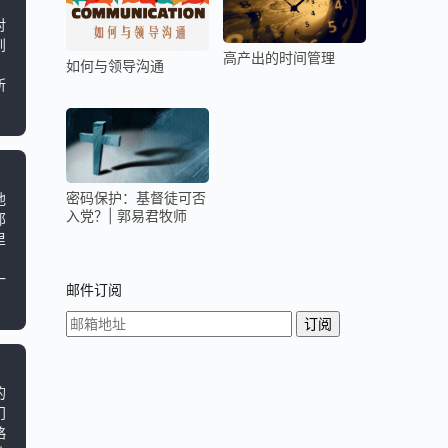
对
到
高产出的时间管理
如何与领导沟通
，
所
密码保护：基督徒可否
他
入党？| 郭易君牧师
那
里
一
邮件订阅
的
门
略