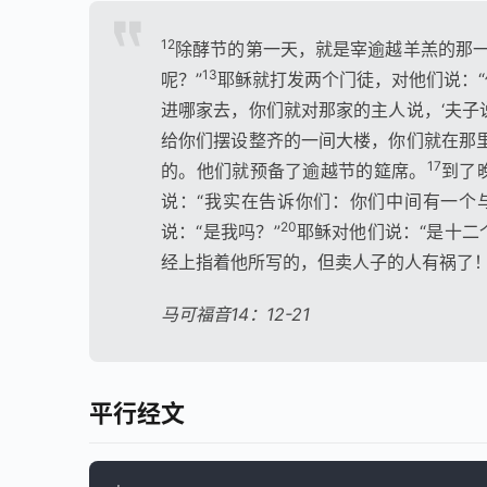
12
除酵节的第一天，就是宰逾越羊羔的那一
13
呢？”
耶稣就打发两个门徒，对他们说：
进哪家去，你们就对那家的主人说，‘夫子
给你们摆设整齐的一间大楼，你们就在那里
17
的。他们就预备了逾越节的筵席。
到了
说：“我实在告诉你们：你们中间有一个
20
说：“是我吗？”
耶稣对他们说：“是十二
经上指着他所写的，但卖人子的人有祸了！
马可福音14：12-21
平行经文