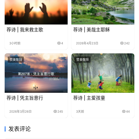
荐诗 | 我来救主歌
荐诗 | 美哉主耶稣
3小时前
4
2026年4月23日
242
赞美敬拜
赞美敬拜
荐诗 | 凭主旨意行
荐诗 | 主爱孩童
2026年3月26日
245
3天前
44
发表评论