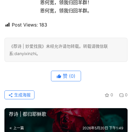
恩何宽，领我归回羊群！
恩何宽，领我归回羊群。
Post Views:
183
《荐诗 | 妙爱找我》未经允许请勿转载。转载请微信联
系:danyixinzhi。
赞
(0)
生成海报
0
0
荐诗 | 都归耶稣歌
上一篇
2026年5月20日 下午1:49