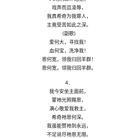
于
戏弄而且凌辱，
我
们
我真希奇为我罪人，
主竟受苦如此之深。
(副歌)
爱何大，寻找我！
血何宝，洗净我！
恩何宽，领我归回羊群！
恩何宽，领我归回羊群。
4．
我今安坐主面前，
蒙祂光照赐恩，
满心敬爱我救主，
希奇祂恩何深。
我虽能赞祂到永远，
不足说尽祂恩无限。