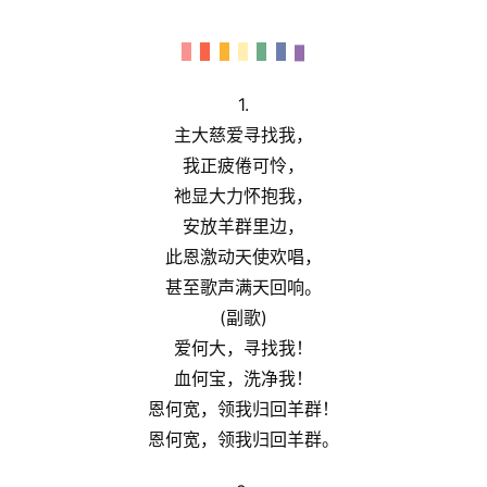
首
页
主
1.
日
主大慈爱寻找我，
崇
我正疲倦可怜，
拜
祂显大力怀抱我，
安放羊群里边，
专
此恩激动天使欢唱，
题
讲
甚至歌声满天回响。
座
(副歌)
爱何大，寻找我！
血何宝，洗净我！
赞
恩何宽，领我归回羊群！
美
恩何宽，领我归回羊群。
敬
拜