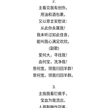
2.
主看见我有创伤，
神
登录
注册
用油和酒包裹，
学
又以恩言安慰说：
研
从此你永属我！
究
我未听过如此佳音，
能叫我心满足欢欣。
按
卷
(副歌)
查
爱何大，寻找我！
经
血何宝，洗净我！
恩何宽，领我归回羊群！
热
恩何宽，领我归回羊群。
点
回
3.
应
主指我看钉痕手，
宝血为我流出，
关
人用荆棘作冠冕，