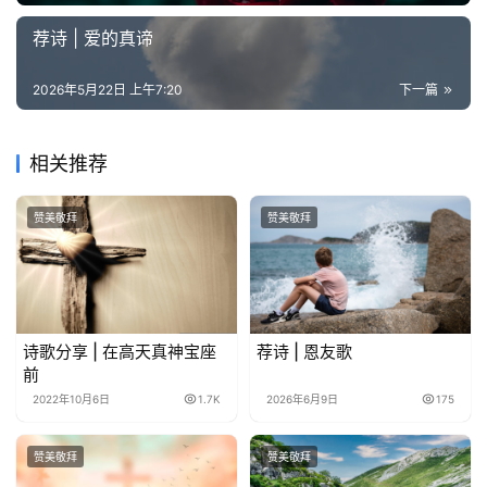
荐诗 | 爱的真谛
2026年5月22日 上午7:20
下一篇
相关推荐
赞美敬拜
赞美敬拜
诗歌分享 | 在高天真神宝座
荐诗 | 恩友歌
前
2022年10月6日
1.7K
2026年6月9日
175
赞美敬拜
赞美敬拜