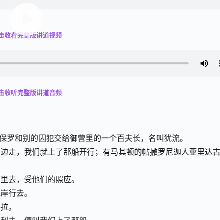
击收看完整版讲道视频
击收听完整版讲道音频
将保罗和别的囚犯交给御营里的一个百夫长，名叫犹流。
海边走，我们就上了那船开行；有马其顿的帖撒罗尼迦人亚里达
那里去，受他们的照应。
风岸行去。
每拉。