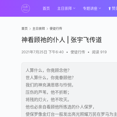
首页
主日崇拜
专题讲座
赞
首页
主日崇拜
使徒行传
神看顾祂的仆人 | 张宇飞传道
2021年7月25日 下午6:40
•
使徒行传
•
阅读 919
人算什么，你竟顾念他？
世人算什么，你竟眷顾他？
我们的神充满恩慈与怜悯，
压伤的芦苇，他不折断；
将残的灯火，他不吹灭。
他也必亲自看顾他所拣选的仆人保罗，
使保罗像金灯台一般发出亮光照耀万民在罗马为主