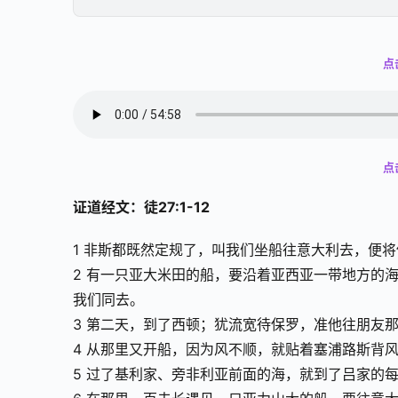
00:00 / 55:06
点
点
证道经文：徒27:1-12
1 非斯都既然定规了，叫我们坐船往意大利去，便
2 有一只亚大米田的船，要沿着亚西亚一带地方的
我们同去。
3 第二天，到了西顿；犹流宽待保罗，准他往朋友
4 从那里又开船，因为风不顺，就贴着塞浦路斯背
5 过了基利家、旁非利亚前面的海，就到了吕家的