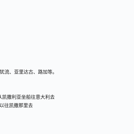
夫长犹流、亚里达古、路加等。
犯从凯撒利亚坐船往意大利去
可以往凯撒那里去