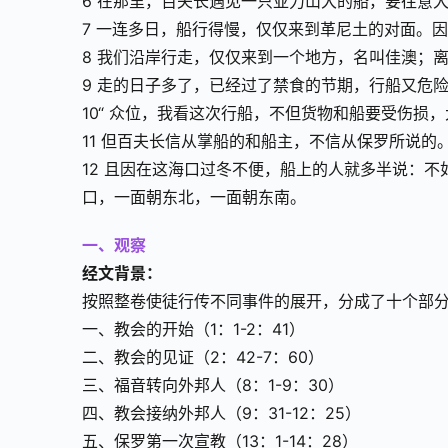
6 在那里，百夫长遇见一只亚力山大的船，要往意
7 一连多日，船行得慢，仅仅来到革尼土的对面。
8 我们沿岸行走，仅仅来到一个地方，名叫佳澳；
9 走的日子多了，已经过了禁食的节期，行船又危
10“ 众位，我看这次行船，不但货物和船要受伤损
11 但百夫长信从掌船的和船主，不信从保罗所说的
12 且因在这海口过冬不便，船上的人就多半说：
口，一面朝东北，一面朝东南。
一、观察
经文背景：
按照整卷使徒行传不同事件的展开，分成了十个部
一、教会的开始（1：1-2：41）
二、教会的见证（2：42-7：60）
三、福音转向外邦人（8：1-9：30）
四、教会接纳外邦人（9：31-12：25）
五、保罗第一次宣教（13：1-14：28）