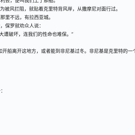
大利去，便叫我们上了那船。
因为被风拦阻，就贴着克里特背风岸，从撒摩尼对面行过。
离那里不远，有拉西亚城。
险，保罗就劝众人说：
，大遭破坏，连我们的性命也难保。”
。
不如开船离开这地方，或者能到非尼基过冬。非尼基是克里特的一
分：