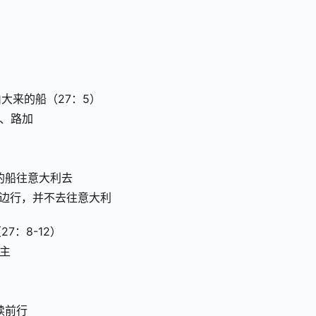
大来的船（27：5）
古、路加
来的船往意大利去
海边行，并不去往意大利
：8-12）
船主
续前行