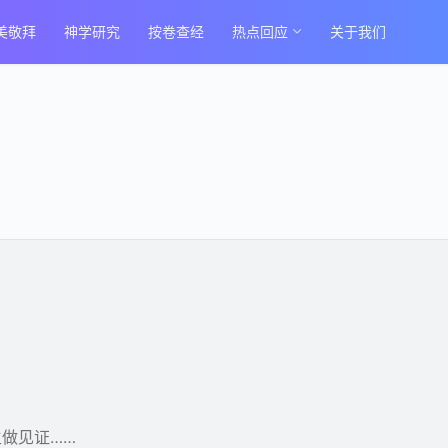
美敬拜
神学研究
按卷查经
热点回应
关于我们
做见证……