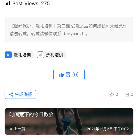
崇
Post Views:
275
拜
专
《密码保护：洗礼培训丨第二课 受洗之后如何成长》未经允许
题
请勿转载。转载请微信联系:danyixinzhi。
讲
座
洗礼培训
洗礼培训
赞
赞
(0)
美
敬
生成海报
0
0
拜
神
登录
注册
时间荒下的今日教会
学
研
上一篇
2021年12月2日 下午8:02
究