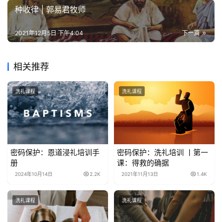
种收律 | 郭易君牧师
按
卷
2021年12月5日 下午4:04
下一篇
查
经
相关推荐
热
洗礼课程
洗礼课程
点
回
应
关
密码保护：恩道浸礼培训手
密码保护：洗礼培训 丨第一
于
册
课：得救的确据
我
2024年10月14日
2.2K
2021年11月13日
1.4K
们
洗礼课程
洗礼课程