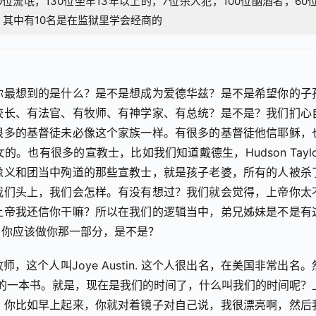
0位流氓，130位坐牢13年以上的，7位杀人犯，100位酗酒者，60
，其中有10名是在监狱里学会经商的
你最想到的是什么？是不是想成为爱德华兹？是不是希望你的子
校长、有法官、有牧师、有神学家、有总统？是不是？我们扪心
很多的基督徒未必像这个家族一样。有很多的基督徒他信耶稣，
也有很多的宣教士，比如我们知道戴德生，Hudson Taylo
像义和团当中殉道的那些宣教士，就是孩子老婆，所有的人被杀
我们头上，我们会怎样。有没有想过？我们就会觉得，上帝你太
上帝我还信你干嘛？所以在我们的逻辑当中，弟兄姊妹是不是有
，你应该做你那一部分，是不是？
这个人叫Joye Austin. 这个人很出名，在美国非常出名。
的一本书。就是，现在是我们的时间了，什么叫我们的时间呢？
。你比如早上起来，你就对着镜子对自己说，我很漂亮啊，然后