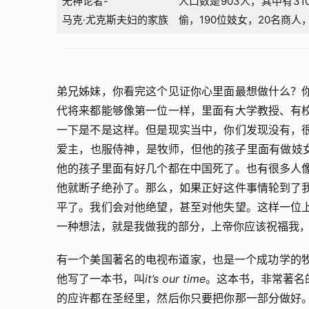
无神论者-
人口数是903人，其中有31
马克·尤克斯夫妇的家族
偷，190位妓女，20名商人
弟兄姊妹，你看完这个见证你心里面最想做什么？
代将来都能够像第一位一样，里面有大学教授、有
一下是不是这样。但是现实当中，你们发现没有，
爱主，也服侍神，是牧师，但他的孩子里面有做妓女的。
他的孩子里面有好几个都在中国死了。也有很多人
他就断子绝孙了。那么，如果正好这件事情轮到了
平了。我们会对他绝望，甚至对他失望。这样一位
一种想法，就是我做我的部分，上帝你应该祝福我
有一个美国著名的电视布道家，也是一个成功学的牧师，
他写了一本书，叫
it’s our time
。这本书，非常著名
的应许都在圣经里，然后你只要把你那一部分做好