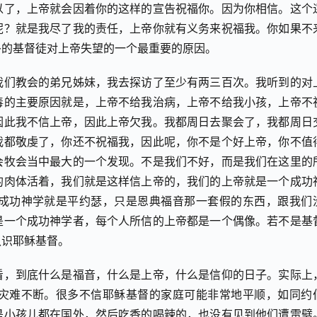
以了，上帝就会因着你的这样的宣告祝福你。因为你相信。这个
呢？就是我尽了我的责任，上帝你就有义务来祝福我。你如果不
多的基督徒对上帝失望的一个最重要的原因。
我们教会的弟兄姊妹，我去探访了至少有两三百次。我听到的对
毒的主要原因就是，上帝不给我治病，上帝不给我小孩，上帝不
因此我不信上帝，因此上帝欠我。我都周日去聚会了，我都周日
我都敬虔了，你还不祝福我，因此呢，你不是个好上帝，你不值
会牧会当中最大的一个发现。不是我们不好，而是我们在这里的
的肉体活着，我们就是这样信上帝的，我们的上帝就是一个成功
成功神学就是平约瑟，只是恩典福音那一套假的东西，跟我们
是一个成功神学者，每个人所信的上帝都是一个偶像。若不是基
认识耶稣基督。
看，到底什么是福音，什么是上帝，什么是信仰的日子。实际上
灾难不断。很多不信耶稣基督的家庭可能非常地平顺，如同约
是小孩儿都在国外，然后吃香的喝辣的，也没有见到他们遭雷劈