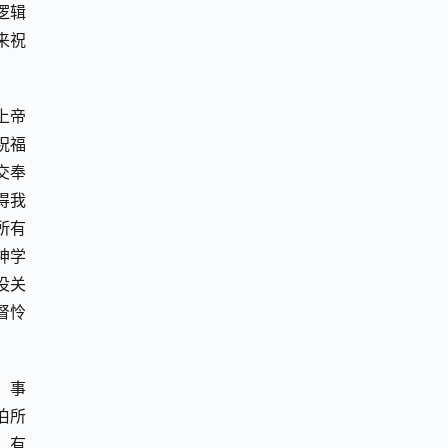
逻辑
来祝
上帝
祝福
交奉
得我
所有
神学
没关
督怜
，事
伯所
。有