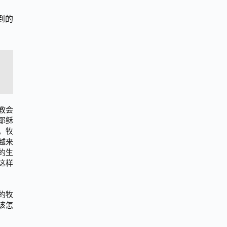
到的
教会
耶稣
。牧
越来
的生
这样
的牧
该怎