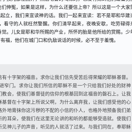
他们伸冤，如果是这样，为什么还要信上帝？所以这是一个大家
起起立，我们来宣读神的话。我们一起来宣读：若不是耶和华建
，看守的人就枉然警醒。你们清早起来，夜晚安歇，吃劳碌得
睡觉。儿女是耶和华所赐的产业，所怀的胎是他所给的赏赐。少
为有福，他们在城门口和仇敌说话的时候，必不至于羞愧。
信有十字架的福音。求你让我们信先受苦后得荣耀的耶稣基督。
进窄门。求你让我们所信的耶稣不是一个只给我们好处的财神
们教会，使我们基督徒的信仰的根基回到这福音的磐石上。让我
稣基督在十字架上所说父啊，为什么离弃我，让我们感受他的心
格外地膏抹你这污秽的不配的小信的仆人，也格外地预备我们弟
听的耳朵，使我们在这里无论讲的和听的都能够受造就。使我们
听见神儿子的声音，听见的人就活了过来。与我们同在，奉耶稣