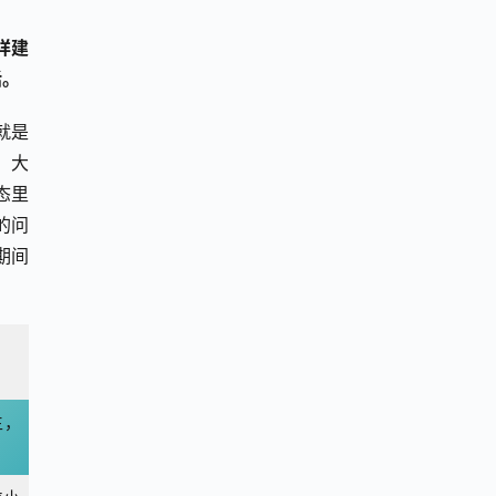
样建
活。
就是
。大
态里
的问
期间
生，