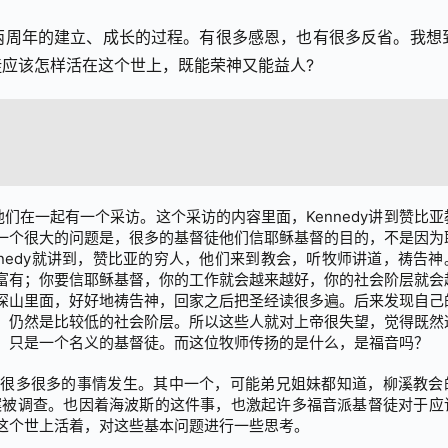
两周年的建立、成长的过程。有很多感恩，也有很多反省。我想
应该怎样活在这个世上，既能荣神又能益人?
 他们在一起有一个采访。这个采访的内容里面，Kennedy讲到赞比亚
一个很大的问题是，很多的基督徒他们信耶稣基督的目的，不是因为
nedy就讲到，赞比亚的穷人，他们来到教会，听牧师讲道，祷告神
富有；你要信耶稣基督，你的工作就会越来越好，你的社会阶层就会
深山里面，好好地祷告神，回家之后把圣经读很多遍。后来发现自己
，仍然是比较低的社会阶层。所以这些人就对上帝很失望，觉得既然
，只是一个名义的基督徒。而这位牧师传扬的是什么，是福音吗？
有很多很多的事情发生。其中一个，可能弟兄姐妹都知道，柳溪教会
因为性侵案被调查。也因着海波斯的这件事，也激起许多福音派基督徒对于应
这个世上活着，对这些基本问题进行一些思考。