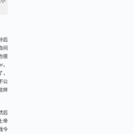
位小
孙后
自问
也很
r，
了，
不公
这样
然后
上帝
我今