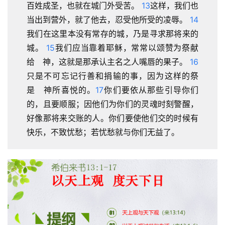
百姓成圣，也就在城门外受苦。 
13
这样，我们也
当出到营外，就了他去，忍受他所受的凌辱。 
14
我们在这里本没有常存的城，乃是寻求那将来的
城。 
15
我们应当靠着耶稣，常常以颂赞为祭献
给　神，这就是那承认主名之人嘴唇的果子。 
16
只是不可忘记行善和捐输的事，因为这样的祭
是　神所喜悦的。
17
你们要依从那些引导你们
的，且要顺服；因他们为你们的灵魂时刻警醒，
好像那将来交账的人。你们要使他们交的时候有
快乐，不致忧愁；若忧愁就与你们无益了。