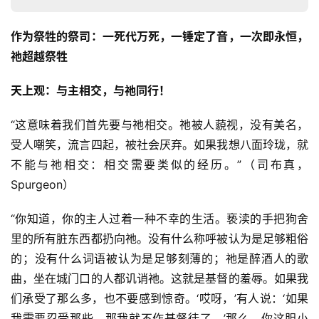
作为祭牲的祭司：一死代万死，一锤定了音，一次即永恒，
祂超越祭牲
天上观：与主相交，与祂同行！
“这意味着我们首先要与祂相交。祂被人藐视，没有美名，
受人嘲笑，流言四起，被社会厌弃。如果我想八面玲珑，就
不能与祂相交：相交需要类似的经历。”（司布真，
Spurgeon） 
“你知道，你的主人过着一种不幸的生活。亵渎的手把狗舍
里的所有脏东西都扔向祂。没有什么称呼被认为是足够粗俗
的；没有什么词语被认为是足够刻薄的；祂是醉酒人的歌
曲，坐在城门口的人都讥诮祂。这就是基督的羞辱。如果我
们承受了那么多，也不要感到惊奇。‘哎呀，’有人说：‘如果
我需要忍受那些，那我就不作基督徒了。’那么，你这胆小