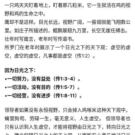
一只鸡天天盯着地上，盯着那几粒米，它一生就活在鸡的视
野和鸡的生命之中。 
鹰却不是这样。目光长远，视野广阔，一振翅就能飞翔数公
里。如庄子所描述的，鲲鹏展翅九万里，长空无崖任搏击。 
壮年时写箴言，老年时写传道书。 
所罗门在老年时展示了一个日光之下的天下观：虚空的虚
空，虚空的虚空，凡事都是虚空（传1:2）。 
因为日光之下：
•
一切努力，没有益处（传1:3-4）。
•
一切活动，没有目的（传1:5-7）。
•
一切经营，没有进步（传1:8-11）。
领导者如果没有永恒视野，只会掉入鸡啄米这种天下观中，
蝇营狗苟、劳碌一生，毫无意义、人生虚空。 但领导者也
只有认识到人生虚空，才能将视野由日光之下，转向日光之