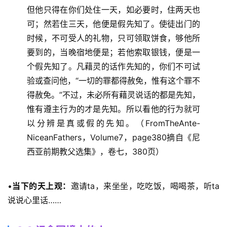
页
但他只得在你们处住一天，如必要时，住两天也
可；然若住三天，他便是假先知了。使徒出门的
主
时候，不可受人的礼物，只可领取饼食，够他所
日
要到的，当晚宿地便是；若他索取银钱，便是一
崇
拜
个假先知了。凡藉灵的话作先知的，你们不可试
验或查问他，“一切的罪都得赦免，惟有这个罪不
专
得赦免。”不过，未必所有藉灵说话的都是先知，
题
惟有遵主行为的才是先知。所以看他的行为就可
讲
以分辨是真或假的先知。（FromTheAnte-
座
NiceanFathers，Volume7，page380摘自《尼
西亚前期教父选集》，卷七，380页） 
赞
美
•
当下的天上观：
邀请ta，来坐坐，吃吃饭，喝喝茶，听ta
敬
说说心里话…… 
拜