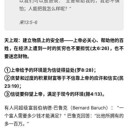
以我们可以放胆说：“主是帮助我的，我必不惧
怕；人能把我怎么样呢？”
来13:5-6
天上观：建立物质上的安全感——上帝必关心、帮助他的百
姓，在经济上遭到一时的贫穷也不要担忧(太6:26)，也不
要迷恋财物。 
①上帝给予的环境是为信徒得益处(罗8:28)；
②贪婪和过度的积累财富等于不信靠上帝的应许和信实(民
23:19)；
③信徒要仰望上帝，满足于现今的环境(腓4:13)。
有人问超级富翁伯纳德·巴鲁克（Bernard Baruch）： “一
个富人需要多少钱才能满足？” 巴鲁克回答：“比他所拥有的
多一百万。” 