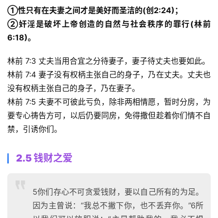
①性只有在夫妻之间才是美好而圣洁的(创2:24)；
②奸淫是破坏上帝创造的自然与社会秩序的罪行(林前
6:18)。
林前 7:3 丈夫当用合宜之分待妻子，妻子待丈夫也要如此。 
林前 7:4 妻子没有权柄主张自己的身子，乃在丈夫。丈夫也
没有权柄主张自己的身子，乃在妻子。 
林前 7:5 夫妻不可彼此亏负，除非两相情愿，暂时分房，为
要专心祷告方可，以后仍要同房，免得撒但趁着你们情不自
禁，引诱你们。 
2.5 钱财之爱
5你们存心不可贪爱钱财，要以自己所有的为足。
因为主曾说：“我总不撇下你，也不丢弃你。”6所