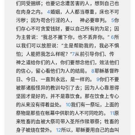
们同受捆绑；也要记念遭苦害的人，想到自己也
在肉身之内。 
4
婚姻，人人都当尊重，床也不可
污秽；因为苟合行淫的人，　神必要审判。 
5
你
们存心不可贪爱钱财，要以自己所有的为足；因
为主曾说：“我总不撇下你，也不丢弃你。” 
6
所
以我们可以放胆说：“主是帮助我的，我必不惧
怕；人能把我怎么样呢？”
7
从前引导你们、传　
神之道给你们的人，你们要想念他们，效法他们
的信心，留心看他们为人的结局。 
8
耶稣基督昨
日、今日、一直到永远，是一样的。 
9
你们不要
被那诸般怪异的教训勾引了去；因为人心靠恩得
坚固才是好的，并不是靠饮食。那在饮食上专心
的从来没有得着益处。 
10
我们有一祭坛，上面的
祭物是那些在帐幕中供职的人不可同吃的。 
11
原
来牲畜的血被大祭司带入圣所作赎罪祭；牲畜的
身子被烧在营外。 
12
所以，耶稣要用自己的血叫