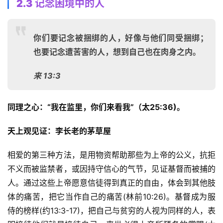
2.3 记念困境中的人
神
登录
注册
学
研
你们要记念被捆绑的人，好像与他们同受捆绑；
究
也要记念遭苦害的人，想到自己也在肉身之内。
按
来 13:3
卷
查
经
同理之心：“我在监里，你们来看我”（太25:36)。 
天上观见证：李长老的茅草屋
热
点
相爱的第三种方法，是用物资帮助那些为上帝的公义，抗拒
回
不义而被监禁者，或因持守信心的气节，见证基督而被捕的
应
人。通过这些上帝愿意信徒得到真正的自由，体会到其他肢
体的痛苦，把它当作自己的痛苦(林前10:26)。基督成为服
关
于
侍的榜样(约13:3-17)，把自己与贫穷的人视为同样的人，表
我