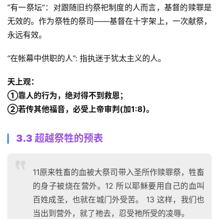
“有一祭坛”：对跟随旧约祭祀制度的人而言，基督的赎罪是
无效的。作为祭牲的祭司——基督在十字架上，一次献祭，
永远有效。 
“在帐幕中供职的人”: 指执迷于犹太主义的人。 
天上观： 
①靠人的行为，绝对得不到救恩；
②若传其他福音，必受上帝审判(加1:8)。
3.3 超越祭牲的预表
11原来牲畜的血被大祭司带入圣所作赎罪祭，牲畜
的身子被烧在营外。12 所以耶稣要用自己的血叫
百姓成圣，也就在城门外受苦。 13 这样，我们也
当出到营外，就了祂去，忍受祂所受的凌辱。