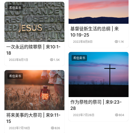
按
卷
希伯来书
查
经
基督徒新生活的总纲 | 来
10:19-25
热
2022年8月8日
1.1K
点
一次永远的赎罪祭 | 来10:1-
回
18
希伯来书
应
2022年8月1日
1.5K
关
希伯来书
于
我
们
作为祭牲的祭司 | 来9:23-
28
将来美事的大祭司 | 来9:11-
2022年7月26日
804
15
2022年7月18日
826