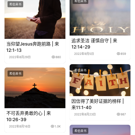
希伯来书
希伯来书
专
题
讲
座
追求圣洁 谨慎自守 | 来
当仰望Jesus奔跑前路 | 来
12:14-29
12:1-13
2022年9月5日
859
2022年8月29日
880
赞
美
希伯来书
敬
希伯来书
拜
神
登录
注册
因信得了美好证据的榜样 |
学
来11:1-40
研
不可丢弃勇敢的心 | 来
2022年8月23日
987
究
10:26-39
2022年8月16日
1.0K
希伯来书