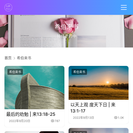
希伯来书
持续更新中
首页
希伯来书
希伯来书
希伯来书
首
页
以天上观 度天下日 | 来
主
13:1-17
最后的劝勉 | 来13:18-25
日
2022年9月13日
1.0K
2022年9月20日
787
崇
拜