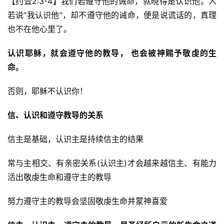
【约壹2:3-4】我们若遵守他的诫命，就晓得是认识他。人
神
登录
注册
若说“我认识他”，却不遵守他的诫命，便是说谎话的，真理
学
也不在他心里了。 
研
究
认识耶稣，就会遵守他的教导， 也会被神赐予敬虔的生
命。 
按
卷
否则，耶稣不认识你！ 
查
经
信、认识和遵守教导的关系 
热
信主是基础，认识主是持续信主的结果 
点
回
常与主相交、有亲密关系(认识主)才会越来越信主、有能力
应
活出敬虔生命和遵守主的教导 
关
努力遵守主的教导会坚固敬虔生命并蒙神喜爱 
于
我