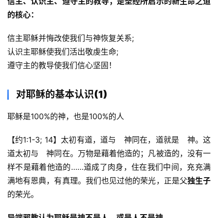
信主、认识主、遵守主的教导，是圣经所启示的新生命之道
们
的核心：
信主耶稣并悔改使我们与神恢复关系;
认识主耶稣使我们活出敬虔生命;
遵守主的教导使我们信心坚固！ 
对耶稣的基本认识(1)
耶稣是100%的神，也是100%的人
【约1:1-3; 14】太初有道，道与　神同在，道就是　神。这
道太初与　神同在。万物是藉着他造的；凡被造的，没有一
样不是藉着他造的……道成了肉身，住在我们中间，充充满
满地有恩典，有真理。我们也见过他的荣光，正是父
独生子
的荣光。
异端邪教认为耶稣是神不是人，或是人不是神