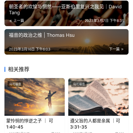
朝圣者的欢愉与惘然——亚斯伯里复兴之我见｜David
Tang
上一篇
2023年3月7日 下午8:35
福音的政治之维 | Thomas Hsu
2023年3月16日 下午6:03
下一篇
相关推荐
马可福音
马可福音
蒙怜悯的悖逆之子 ｜ 可
遵父旨的人都是亲属 ｜可
1:40-45
3:31-35