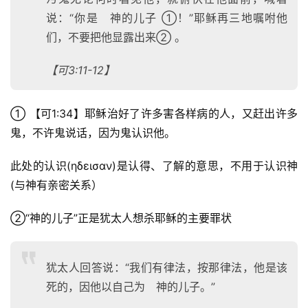
说：“你是 神的儿子 ①！”耶稣再三地嘱咐他
们，不要把他显露出来② 。
【可3:11-12】
① 【可1:34】耶稣治好了许多害各样病的人，又赶出许多
鬼，不许鬼说话，因为鬼认识他。 
此处的认识(ηδεισαν)是认得、了解的意思，不用于认识神
(与神有亲密关系）
②“神的儿子”正是犹太人想杀耶稣的主要罪状
犹太人回答说：“我们有律法，按那律法，他是该
死的，因他以自己为 神的儿子。”