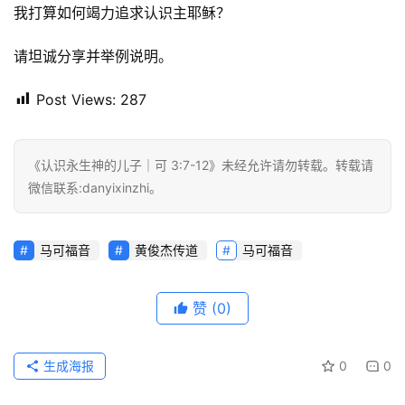
我打算如何竭力追求认识主耶稣？
请坦诚分享并举例说明。 
Post Views:
287
《认识永生神的儿子｜可 3:7-12》未经允许请勿转载。转载请
微信联系:danyixinzhi。
马可福音
黄俊杰传道
马可福音
赞
(0)
生成海报
0
0