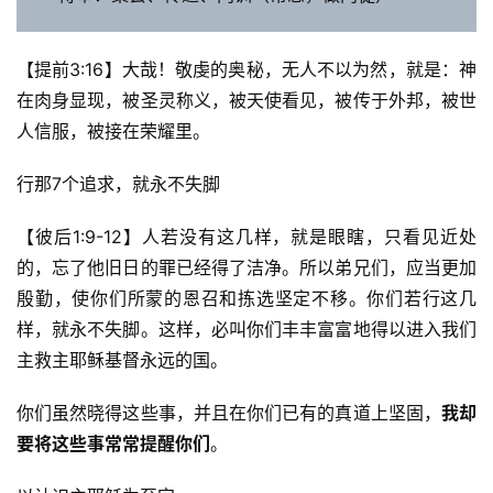
【提前3:16】大哉！敬虔的奥秘，无人不以为然，就是：神
在肉身显现，被圣灵称义，被天使看见，被传于外邦，被世
人信服，被接在荣耀里。 
行那7个追求，就永不失脚
【彼后1:9-12】人若没有这几样，就是眼瞎，只看见近处
的，忘了他旧日的罪已经得了洁净。所以弟兄们，应当更加
殷勤，使你们所蒙的恩召和拣选坚定不移。你们若行这几
样，就永不失脚。这样，必叫你们丰丰富富地得以进入我们
主救主耶稣基督永远的国。
你们虽然晓得这些事，并且在你们已有的真道上坚固，
我却
要将这些事常常提醒你们
。 