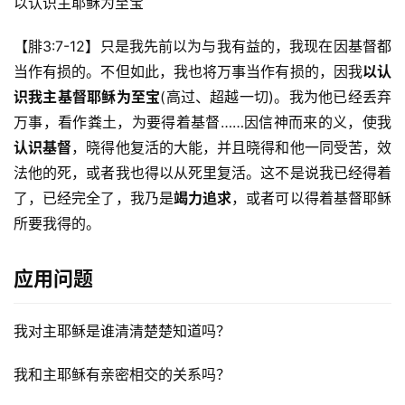
以认识主耶稣为至宝
【腓3:7-12】只是我先前以为与我有益的，我现在因基督都
当作有损的。不但如此，我也将万事当作有损的，因我
以认
识我主基督耶稣为至宝
(高过、超越一切)。我为他已经丢弃
万事，看作粪土，为要得着基督……因信神而来的义，使我
认识基督
，晓得他复活的大能，并且晓得和他一同受苦，效
法他的死，或者我也得以从死里复活。这不是说我已经得着
了，已经完全了，我乃是
竭力追求
，或者可以得着基督耶稣
所要我得的。 
应用问题
我对主耶稣是谁清清楚楚知道吗？
我和主耶稣有亲密相交的关系吗？