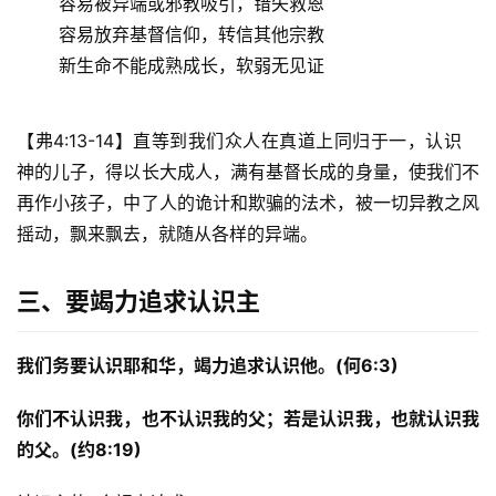
容易被异端或邪教吸引，错失救恩 
容易放弃基督信仰，转信其他宗教 
新生命不能成熟成长，软弱无见证
【弗4:13-14】直等到我们众人在真道上同归于一，认识　
神的儿子，得以长大成人，满有基督长成的身量，使我们不
再作小孩子，中了人的诡计和欺骗的法术，被一切异教之风
摇动，飘来飘去，就随从各样的异端。 
三、要竭力追求认识主
我们务要认识耶和华
，竭力
追求认识他。
(
何
6:3)
你们不认识我，也不认识我的父；若是认识我，也就认识我
的父。(约8:19)