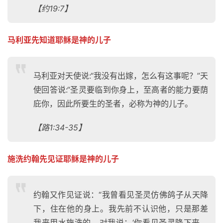
【约19:7】
马利亚先知道耶稣是神的儿子
马利亚对天使说:“我没有出嫁，怎么有这事呢？”天
使回答说:“圣灵要临到你身上，至高者的能力要荫
庇你，因此所要生的圣者，必称为神的儿子。
【路1:34-35】
施洗约翰先见证耶稣是神的儿子
约翰又作见证说：“我曾看见圣灵仿佛鸽子从天降
下，住在他的身上。我先前不认识他，只是那差
我来用水施洗的，对我说：‘你看见圣灵降下来，