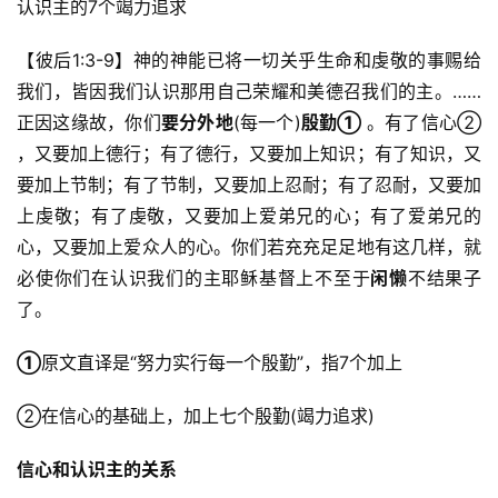
认识主的7个竭力追求
【彼后1:3-9】神的神能已将一切关乎生命和虔敬的事赐给
我们，皆因我们认识那用自己荣耀和美德召我们的主。……
正因这缘故，你们
要
分外
地
(每一个)
殷勤① 
。有了信心② 
，又要加上德行；有了德行，又要加上知识；有了知识，又
要加上节制；有了节制，又要加上忍耐；有了忍耐，又要加
上虔敬；有了虔敬，又要加上爱弟兄的心；有了爱弟兄的
心，又要加上爱众人的心。你们若充充足足地有这几样，就
必使你们在认识我们的主耶稣基督上不至于
闲懒
不结果子
了。
①
原文直译是“努力实行每一个殷勤”，指7个加上
②在信心的基础上，加上七个殷勤(竭力追求) 
信心和认识主的关系