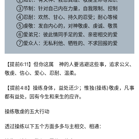
③节制：针对自己内在力量，自我限制、控制
④忍耐：欢然、甘心、持久的忍受；耐心等候
⑤虔敬：发自内心的，对神敬虔、虔诚、敬畏
⑥爱弟兄：彼此情同手足的爱、亲密相交的爱
⑦爱众人：无私利他、牺牲的、不求回报的爱
【提前6:11】但你这属　神的人要逃避这些事，追求公义、
敬虔、信心、爱心、忍耐、温柔。
【提前4:8】操练身体，益处还少；惟独(操练)敬虔，凡事
都有益处，因有今生和来生的应许。 
操练敬虔的五大行动
透过操练以下五个方面多多与主相交、相通：