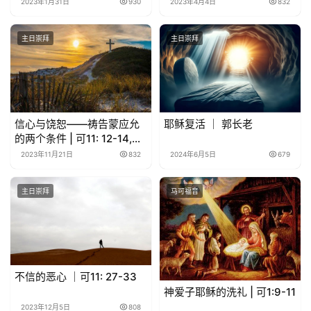
2023年1月31日
930
2023年4月4日
832
主日崇拜
主日崇拜
信心与饶恕——祷告蒙应允
耶稣复活 ｜ 郭长老
的两个条件 | 可11: 12-14,
20-26
2023年11月21日
832
2024年6月5日
679
主日崇拜
马可福音
不信的恶心 ｜可11: 27-33
神爱子耶稣的洗礼 | 可1:9-11
2023年12月5日
808