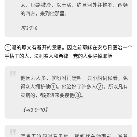
太、耶路撒冷、以土买、约旦河外并推罗、西顿
的四方，来到他那里。
可3:7-8
①退的原文有避开的意思。因之前耶稣在安息日医治一个
手枯干的人，法利赛人和希律一党的人要除掉耶稣
他因为人多，就吩咐门徒叫一只小船伺候着，免
得众人拥挤他①。他治好了许多人②，所以凡有
灾病的，都挤进来要摸他③。
【可3:9-10】
污鬼无论何时看见他，就俯伏在他面前，喊着