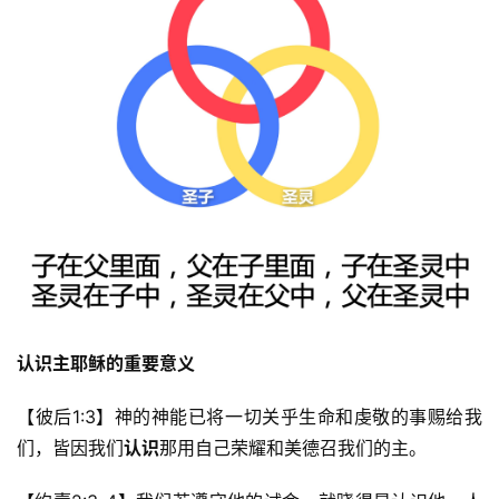
页
主
日
崇
拜
专
题
讲
座
认识主耶稣的重要意义
赞
美
【彼后1:3】神的神能已将一切关乎生命和虔敬的事赐给我
敬
们，皆因我们
认识
那用自己荣耀和美德召我们的主。
拜