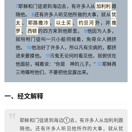
7
耶稣和门徒退到海边去，有许多人从
加利利
跟
随他。 
8
还有许多人听见他所做的大事，就从
犹
太
、
耶路撒冷
、
以土买
、
约旦河
外，并
推
罗
、
西顿
的四方来到他那里。 
9
他因为人多，
就吩咐门徒叫一只小船伺候着，免得众人拥挤
他。 
10
他治好了许多人，所以凡有灾病的，都挤
进来要摸他。 
11
污鬼无论何时看见他，就俯伏在
他面前，喊着说：“你是　神的儿子。” 
12
耶稣再
三地嘱咐他们，不要把他显露出来。
一、经文解释
耶稣和门徒退到海边①去，有许多人从加利利跟
随他。还有许多人听见他所作的大事，就从犹