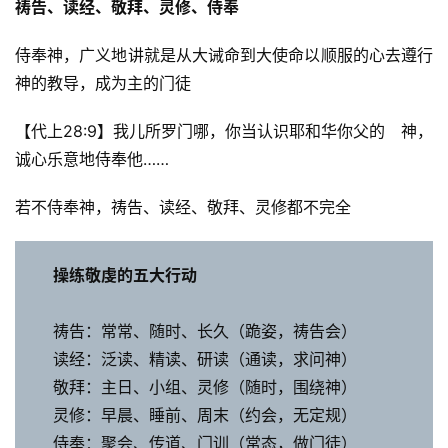
祷告、读经、敬拜、灵修、侍奉
侍奉神，广义地讲就是从大诫命到大使命以顺服的心去遵行
神的教导，成为主的门徒 
【代上28:9】我儿所罗门哪，你当认识耶和华你父的　神，
诚心乐意地侍奉他……
若不侍奉神，祷告、读经、敬拜、灵修都不完全
操练敬虔的五大行动 
祷告：常常、随时、长久（跪姿，祷告会） 
读经：泛读、精读、研读（通读，求问神） 
敬拜：主日、小组、灵修（随时，围绕神） 
灵修：早晨、睡前、周末（约会，无定规） 
侍奉：聚会、传道、门训（常态，做门徒）