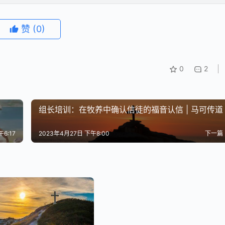
赞
(0)
0
2
组长培训：在牧养中确认信徒的福音认信 | 马可传道
6:17
2023年4月27日 下午8:00
下一篇