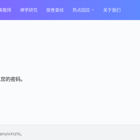
美敬拜
神学研究
按卷查经
热点回应
关于我们
入您的密码。
xinzhi。