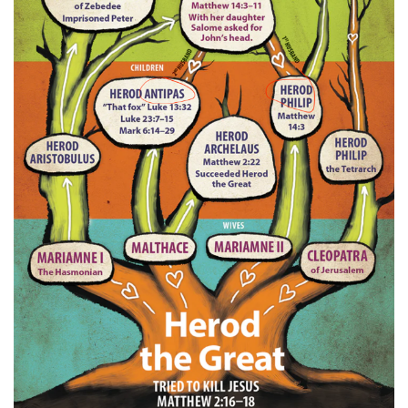
首
页
主
日
崇
拜
专