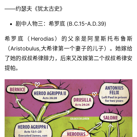
——约瑟夫《犹太古史》
剧中人物三：希罗底 (B.C.15-A.D.39)
希罗底（Herodias）的父亲是阿里斯托布鲁斯
（Aristobulus,大希律第一个妻子的儿子）。她嫁给
了她的叔叔希律腓力，后来又改嫁第二个叔叔希律安
提帕。