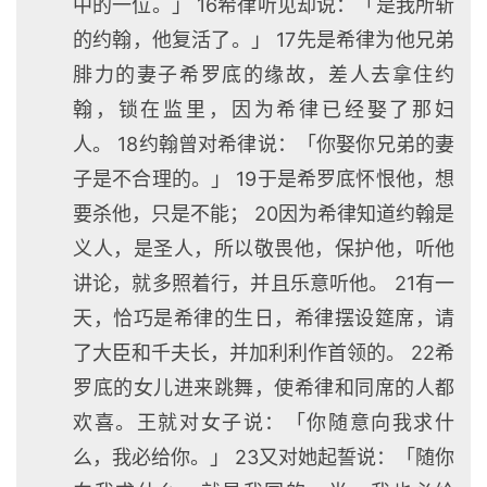
中的一位。」 16希律听见却说：「是我所斩
的约翰，他复活了。」 17先是希律为他兄弟
腓力的妻子希罗底的缘故，差人去拿住约
翰，锁在监里，因为希律已经娶了那妇
人。 18约翰曾对希律说：「你娶你兄弟的妻
子是不合理的。」 19于是希罗底怀恨他，想
要杀他，只是不能； 20因为希律知道约翰是
义人，是圣人，所以敬畏他，保护他，听他
讲论，就多照着行，并且乐意听他。 21有一
天，恰巧是希律的生日，希律摆设筵席，请
了大臣和千夫长，并加利利作首领的。 22希
罗底的女儿进来跳舞，使希律和同席的人都
欢喜。王就对女子说：「你随意向我求什
么，我必给你。」 23又对她起誓说：「随你