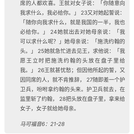
查
席的人都欢喜。王就对女子说：「你随意向
经
我求什么，我必给你。」 23又对她起誓说：
「随你向我求什么，就是我国的一半，我也
热
点
必给你。」 24她就出去对她母亲说：「我
回
可以求什么呢？」她母亲说：「施洗约翰的
应
头。」 25她就急忙进去见王，求他说：「我
愿王立时把施洗约翰的头放在盘子里给
关
于
我。」 26王就甚忧愁；但因他所起的誓，又
我
因同席的人，就不肯推辞， 27随即差一个护
们
卫兵，吩咐拿约翰的头来。护卫兵就去，在
监里斩了约翰， 28把头放在盘子里，拿来给
女子，女子就给她母亲。
马可福音6：21-28