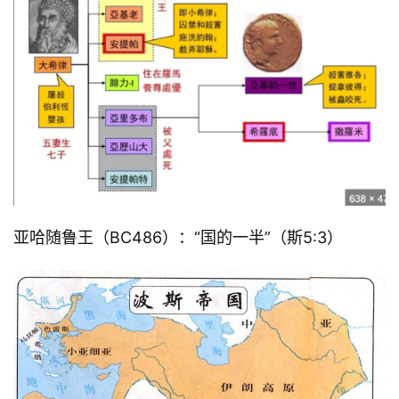
亚哈随鲁王（BC486）：“国的一半”（斯5:3）