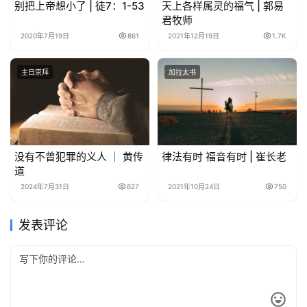
别把上帝想小了 | 徒7：1-53
天上各样属灵的福气 | 郭易
君牧师
2020年7月19日
861
2021年12月19日
1.7K
主日崇拜
加拉太书
没有不曾犯罪的义人 ｜ 黄传
律法有时 福音有时 | 崔长老
道
2024年7月31日
627
2021年10月24日
750
发表评论