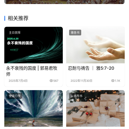
相关推荐
主日崇拜
雅各书
永不衰残的国度 | 郭易君牧
忍耐与祷告 ｜ 雅5:7-20
师
2025年7月4日
567
2022年11月30日
1.1K
使徒行传
以弗所书