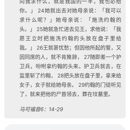
向我求什么，就是我国的一半，我也必给
你。」 24她就出去对她母亲说：「我可以
求什么呢？」她母亲说：「施洗约翰的
头。」 25她就急忙进去见王，求他说：「我
愿王立时把施洗约翰的头放在盘子里给
我。」 26王就甚忧愁；但因他所起的誓，又
因同席的人，就不肯推辞， 27随即差一个护
卫兵，吩咐拿约翰的头来。护卫兵就去，在
监里斩了约翰， 28把头放在盘子里，拿来给
女子，女子就给她母亲。 29约翰的门徒听见
了，就来把他的尸首领去，葬在坟墓里。
马可福音6：14-29