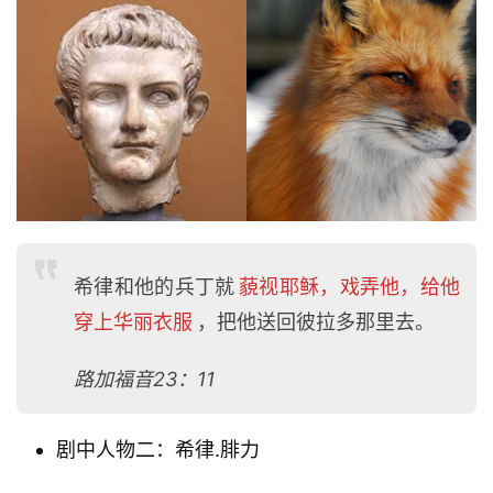
希律和他的兵丁就
藐视耶稣，戏弄他，给他
穿上华丽衣服
，把他送回彼拉多那里去。
路加福音23：11
剧中人物二：希律.腓力