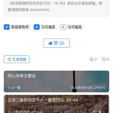
《传讲真理所负的代价|可6：14-29》未经允许请勿转载。转
载请微信联系:danyixinzhi。
郭易君牧师
马可福音
马可福音
赞
(0)
生成海报
0
0
同心侍奉主教会
上一篇
2023年6月10日 上午9:10
五饼二鱼供应五千人—破局|可6: 30-44
2023年6月20日 上午8:23
下一篇