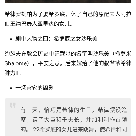
题
讲
希律安提帕为了娶希罗底，休了自己的原配夫人阿拉
座
伯王纳巴泰人亚里达的女儿。
剧中人物之四：希罗底之女沙乐美
赞
美
约瑟夫在教会历史中记载她的名字叫沙乐美（撒罗米
敬
Shalome），平安之意。后来嫁给了他的叔爷爷希律
拜
腓力II。
神
登录
注册
一场官家的闹剧
学
研
究
有一天，恰巧是希律的生日，希律摆设筵
席，请了大臣和千夫长，并加利利作首领
按
卷
的。 22希罗底的女儿进来跳舞，使希律和同