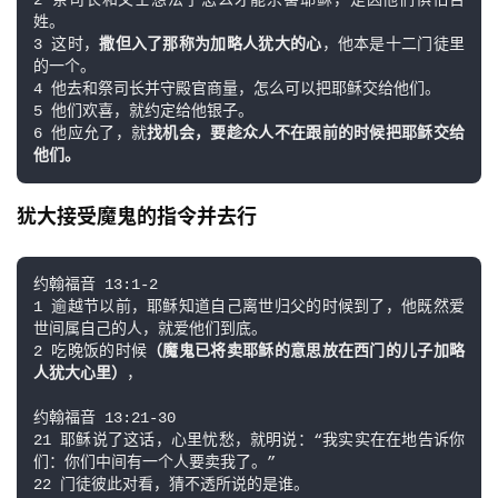
2 祭司长和文士想法子怎么才能杀害耶稣，是因他们惧怕百
姓。

3 这时，
撒但入了那称为加略人犹大的心
，他本是十二门徒里
的一个。

4 他去和祭司长并守殿官商量，怎么可以把耶稣交给他们。

5 他们欢喜，就约定给他银子。

6 他应允了，就
找机会，要趁众人不在跟前的时候把耶稣交给
他们。
犹大接受魔鬼的指令并去行
约翰福音 13:1-2

1 逾越节以前，耶稣知道自己离世归父的时候到了，他既然爱
世间属自己的人，就爱他们到底。

2 吃晚饭的时候
（魔鬼已将卖耶稣的意思放在西门的儿子加略
人犹大心里）
，

约翰福音 13:21-30

21 耶稣说了这话，心里忧愁，就明说：“我实实在在地告诉你
们：你们中间有一个人要卖我了。”

22 门徒彼此对看，猜不透所说的是谁。
