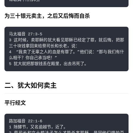
为三十银元卖主，之后又后悔而自杀
马太福音 27:3-5

3 这时候，卖耶稣的犹大看见耶稣已经定了罪，就后悔，把那
三十块钱拿回来给祭司长和长老，说：

4  “我卖了无辜之人的血是有罪了。”他们说：“那与我们有什
么相干？你自己承当吧！”

5 犹大就把那银钱丢在殿里，出去吊死了。
二、犹大如何卖主
平行经文
路加福音 22:1-6

1 除酵节，又名逾越节，近了。
