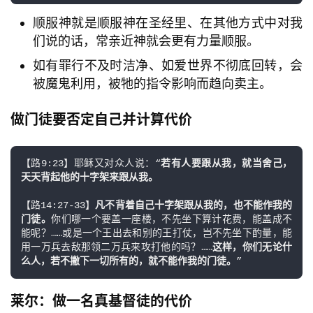
顺服神就是顺服神在圣经里、在其他方式中对我
们说的话，常亲近神就会更有力量顺服。
如有罪行不及时洁净、如爱世界不彻底回转，会
被魔鬼利用，被牠的指令影响而趋向卖主。
做门徒要否定自己并计算代价
【路9:23】耶稣又对众人说：“
若有人要跟从我，就当舍己，
天天背起他的十字架来跟从我。
【路14:27-33】
凡不背着自己十字架跟从我的，也不能作我的
门徒。
你们哪一个要盖一座楼，不先坐下算计花费，能盖成不
能呢？……或是一个王出去和别的王打仗，岂不先坐下酌量，能
用一万兵去敌那领二万兵来攻打他的吗？……
这样，你们无论什
么人，若不撇下一切所有的，就不能作我的门徒。
”
莱尔：做一名真基督徒的代价