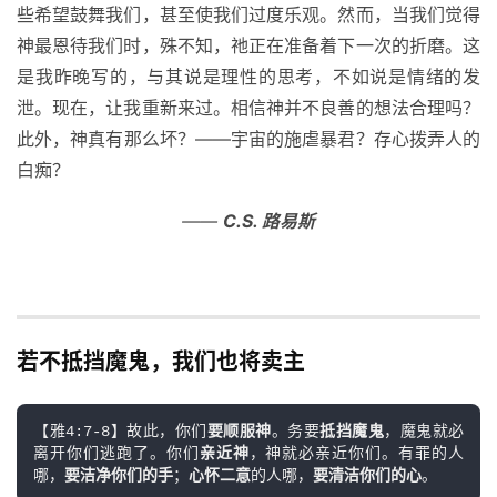
些希望鼓舞我们，甚至使我们过度乐观。然而，当我们觉得
神最恩待我们时，殊不知，祂正在准备着下一次的折磨。这
是我昨晚写的，与其说是理性的思考，不如说是情绪的发
泄。现在，让我重新来过。相信神并不良善的想法合理吗？
此外，神真有那么坏？——宇宙的施虐暴君？存心拨弄人的
白痴？
——
C.S. 路易斯
若不抵挡魔鬼，我们也将卖主
【雅4:7-8】故此，你们
要顺服神
。务要
抵挡魔鬼
，魔鬼就必
离开你们逃跑了。你们
亲近神
，神就必亲近你们。有罪的人
哪，
要洁净你们的手
；
心怀二意
的人哪，
要清洁你们的心