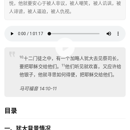
悦，他就要安心于被人非议，被人嘲笑，被人讥讽，被
人诽谤，被人逼迫，被人仇视。
00:00 / 01:01:17
10
十二门徒之中，有一个加略人犹大去见祭司长，
11
要把耶稣交给他们。
他们听见就欢喜，又应许给
他银子，他就寻思如何得便，把耶稣交给他们。
马可福音 14:10-11
目录
一、犹大背景情况