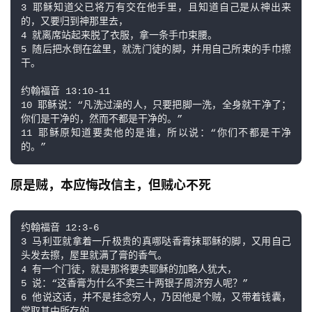
3 耶稣知道父已将万有交在他手里，且知道自己是从神出来
的，又要归到神那里去，

4 就离席站起来脱了衣服，拿一条手巾束腰。

5 随后把水倒在盆里，就洗门徒的脚，并用自己所束的手巾擦
干。

约翰福音 13:10-11

10 耶稣说：“凡洗过澡的人，只要把脚一洗，全身就干净了；
你们是干净的，然而不都是干净的。”

11 耶稣原知道要卖他的是谁，所以说：“你们不都是干净
的。”
原是贼，本应悔改信主，但贼心不死
约翰福音 12:3-6

3 马利亚就拿着一斤极贵的真哪哒香膏抹耶稣的脚，又用自己
头发去擦，屋里就满了膏的香气。

4 有一个门徒，就是那将要卖耶稣的加略人犹大，

5 说：“这香膏为什么不卖三十两银子周济穷人呢？”

6 他说这话，并不是挂念穷人，乃因他是个贼，又带着钱囊，
常取其中所存的。