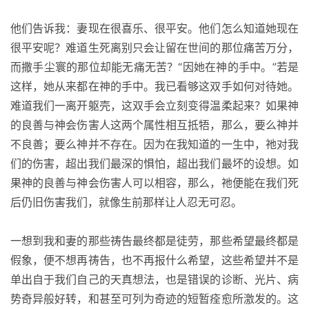
他们告诉我：妻现在很喜乐、很平安。他们怎么知道她现在
很平安呢？难道生死离别只会让留在世间的那位痛苦万分，
而撒手尘寰的那位却能无痛无苦？“因她在神的手中。”若是
这样，她从来都在神的手中。我已看够这双手如何对待她。
难道我们一离开躯壳，这双手会立刻变得温柔起来？如果神
的良善与神会伤害人这两个属性相互抵牾，那么，要么神并
不良善；要么神并不存在。因为在我知道的一生中，祂对我
们的伤害，超出我们最深的惧怕，超出我们最坏的设想。如
果神的良善与神会伤害人可以相容，那么，祂便能在我们死
后仍旧伤害我们，就像生前那样让人忍无可忍。
一想到我和妻的那些祷告最终都是徒劳，那些希望最终都是
假象，便不想再祷告，也不再报什么希望，这些希望并不是
单出自于我们自己的天真想法，也是错误的诊断、光片、病
势奇异般好转，和甚至可列为奇迹的短暂痊愈所激发的。这