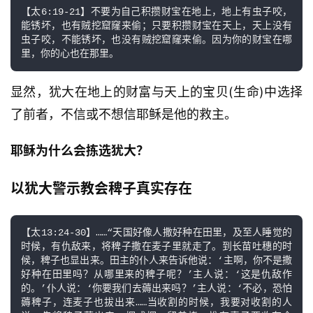
【太6:19-21】不要为自己积攒财宝在地上，地上有虫子咬，
能锈坏，也有贼挖窟窿来偷；只要积攒财宝在天上，天上没有
虫子咬，不能锈坏，也没有贼挖窟窿来偷。因为你的财宝在哪
里，你的心也在那里。
显然，犹大在地上的财富与天上的宝贝(生命)中选择
了前者，不信或不想信耶稣是他的救主。
耶稣为什么会拣选犹大？
以犹大警示教会稗子真实存在
【太13:24-30】……“天国好像人撒好种在田里，及至人睡觉的
时候，有仇敌来，将稗子撒在麦子里就走了。到长苗吐穗的时
候，稗子也显出来。田主的仆人来告诉他说：‘主啊，你不是撒
好种在田里吗？从哪里来的稗子呢？’主人说：‘这是仇敌作
的。’仆人说：‘你要我们去薅出来吗？’主人说：‘不必，恐怕
薅稗子，连麦子也拔出来……当收割的时候，我要对收割的人