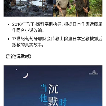
2016年马丁·斯科塞斯执导, 根据日本作家远藤周
作同名小说改编。
17世纪葡萄牙耶稣会传教士偷渡日本宣教被抓后
叛教的真实故事。
《当他沉默时》
首
页
主