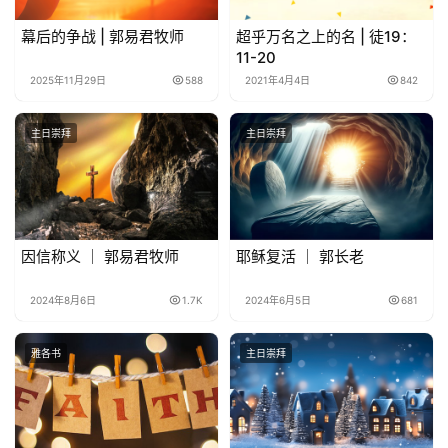
幕后的争战 | 郭易君牧师
超乎万名之上的名 | 徒19：
11-20
2025年11月29日
588
2021年4月4日
842
主日崇拜
主日崇拜
因信称义 ｜ 郭易君牧师
耶稣复活 ｜ 郭长老
2024年8月6日
1.7K
2024年6月5日
681
雅各书
主日崇拜