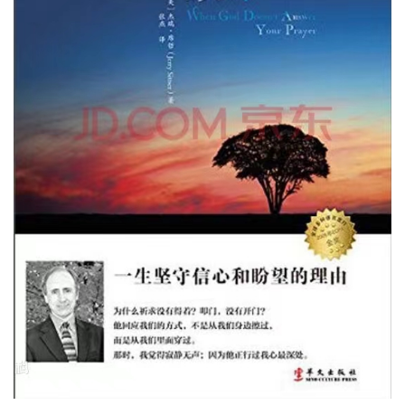
日
崇
拜
专
题
讲
座
赞
美
敬
拜
神
登录
注册
学
研