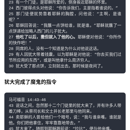
23 有一个门徒，是耶稣所爱的，侧身挨近耶稣的怀里。

24 西门彼得点头对他说：“你告诉我们，主是指着谁说的。”

25 那门徒便就势靠着耶稣的胸膛，问他说：“主啊，是谁
呢？”

26 耶稣回答说：“我蘸一点饼给谁，就是谁。”耶稣就蘸了一
点饼递给加略人西门的儿子犹大。

27 
他吃了以后，撒但就入了他的心。
耶稣便对他说：“你所作
的快作吧！”

28 同席的人，没有一个知道是为什么对他说这话。

29 有人因犹大带着钱囊，以为耶稣是对他说：“你去买我们过
节所应用的东西”，或是叫他拿什么周济穷人。

30 犹大受了那点饼，立刻就出去。那时候是夜间了。
犹大完成了魔鬼的指令
马可福音 14:43-46

43 说话之间，忽然那十二个门徒里的犹大来了，并有许多人带
着刀棒，从祭司长和文士并长老那里与他同来。

44 卖耶稣的人曾给他们一个暗号，说：“我与谁亲嘴，谁就是
他。你们把他拿住，牢牢靠靠地带去。”

45 犹大来了，随即到耶稣跟前说：“拉比”，便与他亲嘴。
