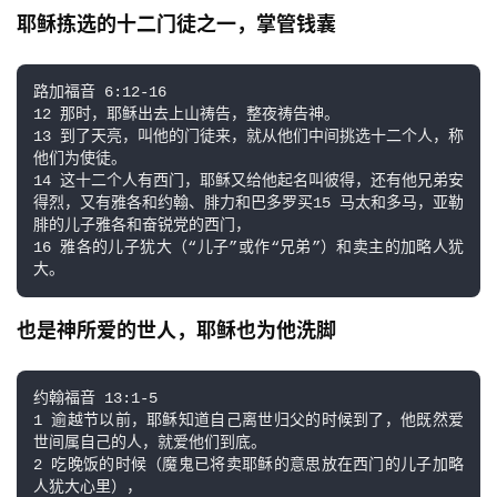
耶稣拣选的十二门徒之一，掌管钱囊
路加福音 6:12-16

12 那时，耶稣出去上山祷告，整夜祷告神。

13 到了天亮，叫他的门徒来，就从他们中间挑选十二个人，称
他们为使徒。

14 这十二个人有西门，耶稣又给他起名叫彼得，还有他兄弟安
得烈，又有雅各和约翰、腓力和巴多罗买15 马太和多马，亚勒
腓的儿子雅各和奋锐党的西门，

16 雅各的儿子犹大（“儿子”或作“兄弟”）和卖主的加略人犹
大。
也是神所爱的世人，耶稣也为他洗脚
约翰福音 13:1-5

1 逾越节以前，耶稣知道自己离世归父的时候到了，他既然爱
世间属自己的人，就爱他们到底。

2 吃晚饭的时候（魔鬼已将卖耶稣的意思放在西门的儿子加略
人犹大心里），
