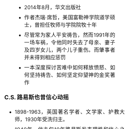
究
2014年8月，华文出版社
作者杰瑞·席哲，美国富勒神学院道学硕
按
士，曾担任牧师与学院院牧十年
卷
查
尽管常为家人平安祷告，然而1991年的
经
一场车祸，令他同时失去了母亲、妻子
及四岁女儿，两个儿子重伤。而肇事者
热
并未得到相应惩罚
点
一本深度探讨苦难中如何释放愤怒、如
回
何坚持祷告、如何坚定仰望神的金奖著
应
作
关
C.S. 路易斯也曾信心动摇
于
我
1898-1963，英国著名学者、文学家、护教大
们
师，1930年受洗归主。