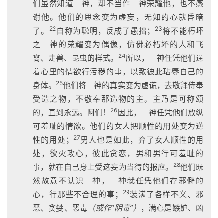
们虽然知道 神，却不当作 神荣耀他，也不感
谢他。他们的思念变为虚妄，无知的心就昏暗
22
23
了。
自称为聪明，反成了愚拙；
将不能朽坏
之 神的荣耀变为偶像，仿佛必朽坏的人和飞
24
禽、走兽、昆虫的样式。
所以， 神任凭他们逞
着心里的情欲行污秽的事，以致彼此玷辱自己的
25
身体。
他们将 神的真实变为虚谎，去敬拜侍奉
受造之物，不敬奉那造物的主。主乃是可称颂
26
的，直到永远。阿们！
因此， 神任凭他们放纵
可羞耻的情欲。他们的女人把顺性的用处变为逆
27
性的用处；
男人也是如此，弃了女人顺性的用
处，欲火攻心，彼此贪恋，男和男行可羞耻的
28
事，就在自己身上受这妄为当得的报应。
他们既
然故意不认识 神， 神就任凭他们存邪僻的
29
心，行那些不合理的事；
装满了各样不义、邪
恶、贪婪、恶毒
（或作“阴毒”）
，满心是嫉妒、凶