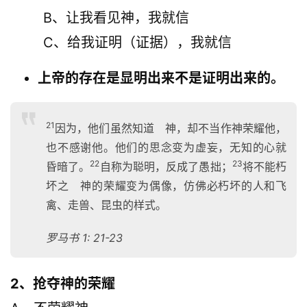
崇
        B、让我看见神，我就信
拜
        C、给我证明（证据），我就信
专
题
上帝的存在是显明出来不是证明出来的。
讲
座
21
因为，他们虽然知道 神，却不当作神荣耀他，
也不感谢他。他们的思念变为虚妄，无知的心就
赞
22
23
昏暗了。
自称为聪明，反成了愚拙；
将不能朽
美
坏之 神的荣耀变为偶像，仿佛必朽坏的人和飞
敬
禽、走兽、昆虫的样式。
拜
罗马书 1: 21-23
神
登录
注册
学
2、抢夺神的荣耀
研
究