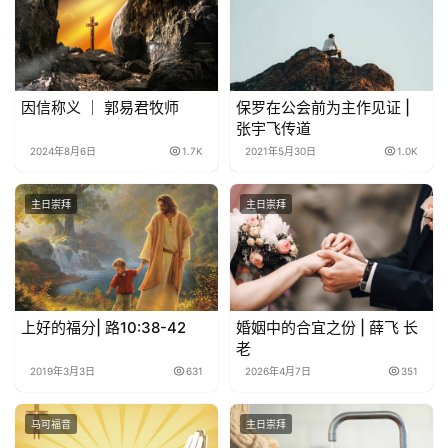
因信称义 ｜ 郭易君牧师
保罗在公会前为主作见证 |
张宇飞传道
2024年8月6日
1.7K
2021年5月30日
1.0K
主日崇拜
主日崇拜
上好的福分| 路10:38-42
婚姻中的合宜之份 | 薛飞 长
老
2019年3月3日
631
2026年4月7日
351
马可福音
主日崇拜