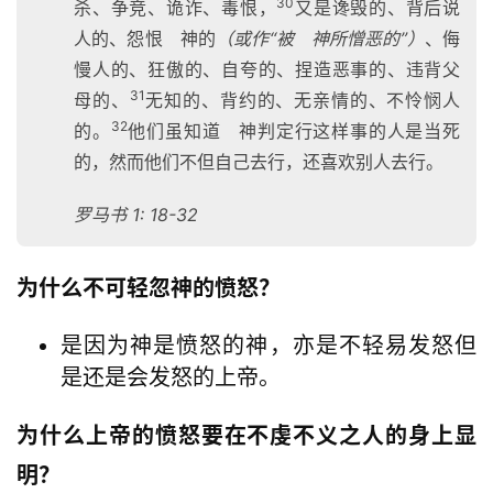
30
杀、争竞、诡诈、毒恨，
又是谗毁的、背后说
人的、怨恨 神的
（或作“被 神所憎恶的”）
、侮
慢人的、狂傲的、自夸的、捏造恶事的、违背父
31
母的、
无知的、背约的、无亲情的、不怜悯人
32
的。
他们虽知道 神判定行这样事的人是当死
的，然而他们不但自己去行，还喜欢别人去行。
罗马书 1: 18-32
为什么不可轻忽神的愤怒？
是因为神是愤怒的神，亦是不轻易发怒但
是还是会发怒的上帝。
为什么上帝的愤怒要在不虔不义之人的身上显
明？