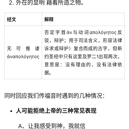
外在的显明 藉着所造之物。
经文
解释
否定字首ἀν与动词απολόγητος反
驳，辩护；用于司法含义，形容法律
无可推诿
诉求或辩护）复合而成的古字，但新
ἀναπολόγητος
约圣经中只有这里及罗二1出现两次，
意思是：没有理由的，没有法律依
据。
首
同时回应我们传福音时遇到的几种情况：
页
人可能拒绝上帝的三种常见表现
主
日
        A、让我感受到神，我就信