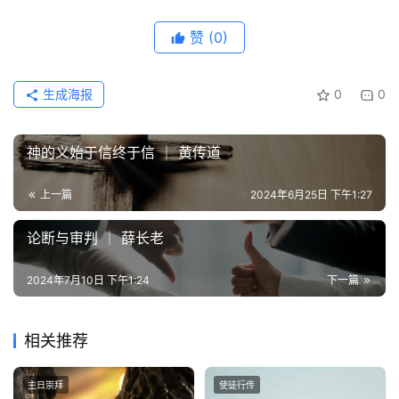
赞
(0)
生成海报
0
0
神的义始于信终于信 ｜ 黄传道
上一篇
2024年6月25日 下午1:27
论断与审判 ｜ 薛长老
2024年7月10日 下午1:24
下一篇
相关推荐
主日崇拜
使徒行传