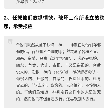
罗马书 1: 24-27
2、任凭他们放纵情欲，破坏上帝所设立的秩
序，承受报应
28
他们既然故意不认识 神， 神就任凭他们存邪
29
僻的心，行那些不合理的事；
装满了各样不义、
邪恶、贪婪、恶毒
（或作“阴毒”）
，满心是嫉妒、
30
凶杀、争竞、诡诈、毒恨，
又是谗毁的、背后
说人的、怨恨 神的
（或作“被 神所憎恶的”）
、
侮慢人的、狂傲的、自夸的、捏造恶事的、违背
31
父母的、
无知的、背约的、无亲情的、不怜悯人
32
的。
他们虽知道 神判定行这样事的人是当死
的，然而他们不但自己去行，还喜欢别人去行。