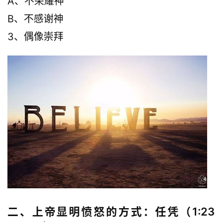
A、不荣耀神
B、不感谢神
按
卷
3、偶像崇拜
查
经
热
点
回
应
关
于
我
们
二、上帝显明愤怒的方式：任凭（1:23