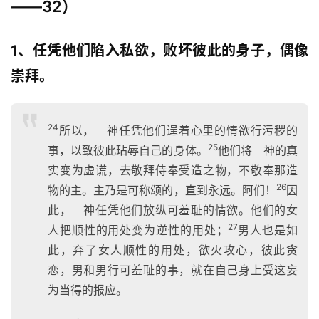
——32）
1、任凭他们陷入私欲，败坏彼此的身子，偶像
崇拜。
24
所以， 神任凭他们逞着心里的情欲行污秽的
25
事，以致彼此玷辱自己的身体。
他们将 神的真
实变为虚谎，去敬拜侍奉受造之物，不敬奉那造
26
物的主。主乃是可称颂的，直到永远。阿们！
因
此， 神任凭他们放纵可羞耻的情欲。他们的女
27
人把顺性的用处变为逆性的用处；
男人也是如
此，弃了女人顺性的用处，欲火攻心，彼此贪
恋，男和男行可羞耻的事，就在自己身上受这妄
为当得的报应。