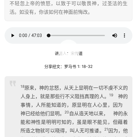
不轻忽上帝的愤怒，以致于可以敬畏神，过圣洁的生
活。如没有，你该如何在神面前悔改。
00:00 / 47:03
讲道人：宋传道
分享经文：罗马书 1: 18-32
18
原来，神的忿怒，从天上显明在一切不虔不义的
19
人身上，就是那些行不义阻挡真理的人。
神的
事情，人所能知道的，原显明在人心里，因为
20
神已经给他们显明。
自从造天地以来， 神的永
能和神性是明明可知的，虽是眼不能见，但藉着
21
所造之物就可以晓得，叫人无可推诿。
因为，他