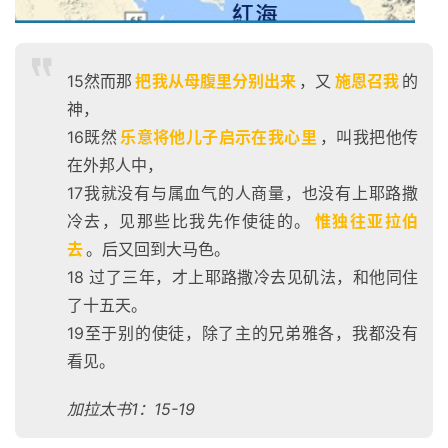
15然而那
把我从母腹里分别出来
，又
施恩召我
的
神，
16既然
乐意将他儿子启示在我心里
，叫我把他传
在外邦人中，
17我就没有与属血气的人商量，也没有上耶路撒
冷去，见那些比我先作使徒的。
惟独往亚拉伯
去
。后又回到大马色。
18 过了三年，才上耶路撒冷去见矶法，和他同住
了十五天。
19至于别的使徒，除了主的兄弟雅各，我都没有
看见。
首
页
加拉太书1：15-19