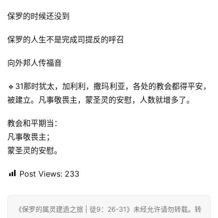
保罗的时候还没到
保罗的人生不是完成司提反的呼召
向外邦人传福音
🔹31那时犹太，加利利，撒玛利亚，各处的教会都得平安，
被建立。凡事敬畏主，蒙圣灵的安慰，人数就增多了。
教会和平期当：
凡事敬畏主；
蒙圣灵的安慰。
Post Views:
233
《保罗的属灵建造之旅 | 徒9：26-31》未经允许请勿转载。转