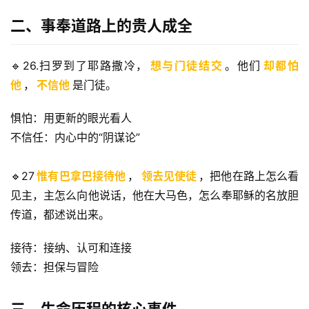
主
二、事奉道路上的贵人成全
日
崇
拜
🔹26.扫罗到了耶路撒冷，
想与门徒结交
。他们
却都怕
他
，
不信他
是门徒。
专
题
惧怕：用更新的眼光看人
讲
不信任：内心中的“阴谋论”
座
🔹27
惟有巴拿巴接待他
，
领去见使徒
，把他在路上怎么看
见主，主怎么向他说话，他在大马色，怎么奉耶稣的名放胆
赞
传道，都述说出来。
美
敬
接待：接纳、认可和连接
拜
领去：担保与冒险
神
登录
注册
学
三、生命历程的核心事件