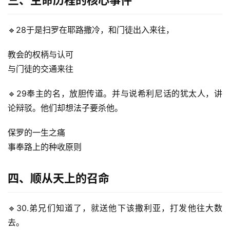
研
究
🔹28于是扫罗在耶路撒冷，和门徒出入来往，
按
教会的权柄与认可
卷
与门徒的交通来往
查
经
🔹29奉主的名，放胆传道。并与说希利尼话的犹太人，讲
论辩驳。他们却想法子要杀他。
热
点
保罗的一生之痛
回
事奉路上的种收原则
应
四、顺从天上的召命
关
于
我
🔹30.弟兄们知道了，就送他下该撒利亚，打发他往大数
们
去。