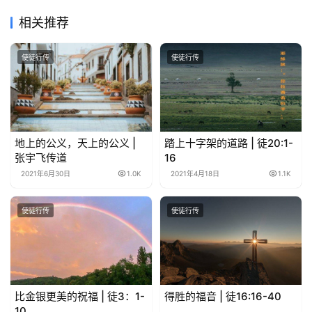
相关推荐
使徒行传
使徒行传
地上的公义，天上的公义 |
踏上十字架的道路 | 徒20:1-
张宇飞传道
16
2021年6月30日
1.0K
2021年4月18日
1.1K
使徒行传
使徒行传
比金银更美的祝福 | 徒3：1-
得胜的福音 | 徒16:16-40
10