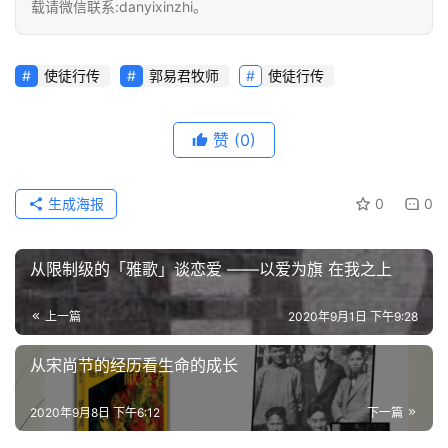
载请微信联系:danyixinzhi。
使徒行传
郭易君牧师
使徒行传
赞
(0)
生成海报
0
0
从限制级的「雅歌」谈恋爱 ——以爱为旗 在我之上
上一篇
2020年9月1日 下午9:28
从宋尚节的经历看生命的成长
2020年9月8日 下午6:12
下一篇