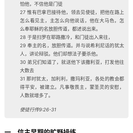
怕他，不信他是门徒
27 惟有巴拿巴接待他，领去见使徒，把他在路上
怎么看见主，主怎么向他说话，他在大马色，怎
么奉耶稣的名放胆传道，都述说出来。
28 于是扫罗在耶路撒冷，和门徒出入来往，
29 奉主的名，放胆传道。并与说希利尼话的犹太
人，讲论辩驳。他们却想法子要杀他。
30 弟兄们知道了，就送他下该撒利亚，打发他往
大数去
31 那时犹太，加利利，撒玛利亚，各处的教会都
得平安，被建立。凡事敬畏主，蒙圣灵的安慰，
人数就增多了。
使徒行传9:26-31
一、信主早期的旷野操练