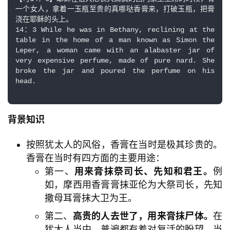
一个女人，拿着一玉瓶至贵的真哪哒香膏来，打破玉瓶，把膏
浇在耶稣的头上。

14：3 While he was in Bethany, reclining at the 
table in the home of a man known as Simon the 
Leper, a woman came with an alabaster jar of 
very expensive perfume, made of pure nard. She 
broke the jar and poured the perfume on his 
head.

背景知识
按照犹太人的风俗，香膏在当时是极其珍贵的。
香膏在当时有四方面的主要用途：
第一、
用来膏抹祭司长、先知和君王。
例
如，摩西用香膏膏抹亚伦为大祭司长，先知
撒母耳膏抹大卫为王。
第二、
高贵的人去世了，用来膏抹尸体。
在
犹太人当中，普遍都有着对复活的盼望，当