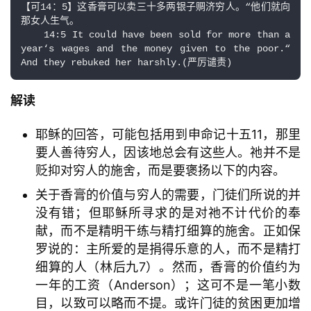
【可14：5】这香膏可以卖三十多两银子赒济穷人。“他们就向
那女人生气。

    14:5 It could have been sold for more than a 
year‘s wages and the money given to the poor.“ 
解读
耶稣的回答，可能包括用到申命记十五11，那里
要人善待穷人，因该地总会有这些人。祂并不是
贬抑对穷人的施舍，而是要褒扬以下的内容。
关于香膏的价值与穷人的需要，门徒们所说的并
没有错；但耶稣所寻求的是对祂不计代价的奉
献，而不是精明干练与精打细算的施舍。正如保
罗说的：主所爱的是捐得乐意的人，而不是精打
细算的人（林后九7）。然而，香膏的价值约为
一年的工资（Anderson）；这可不是一笔小数
目，以致可以略而不提。或许门徒的贫困更加增