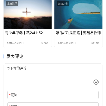
主日崇拜
加拉太书
青少年耶稣丨路2:41-52
唯“信”乃是正路 | 郭易君牧师
2018年6月10日
660
2021年10月10日
1.1K
发表评论
*
昵称：