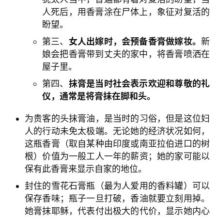
人死后，用香膏涂在尸体上，象征对复活的
盼望。
第三、
女人出嫁时，会预备香膏做嫁妆。
新
娘会把香膏带到丈夫的家中，将香膏喷洒在
屋子里。
第四、
抹膏是当时社会表示欢迎和尊敬的礼
仪，通常是将膏抹在脚和头。
为贵客的头抹膏油，是当时的习俗，但是这位妇
人的行动未免太极端。无论她的经济状况如何，
这瓶香膏（取自某种由印度或南亚拉伯进口的树
根）价值为一般工人一年的薪资；她的家可能以
保有此香膏来显示自家的地位。
封住的雪花石膏瓶（最为人爱用的香料罐）可以
保存香味；瓶子一旦打破，香油就要立刻用掉。
她膏抹耶稣，代表付出极大的代价，显示她内心