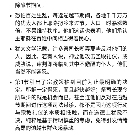
除酵节期间。
恐怕百姓生乱，每逢逾越节期间，各地千千万万
的犹太人都上耶路撒冷来过节，人口一时暴涨数
倍，不易维持秩序。他们这话也表明，他们承认
主耶稣在百姓中间相当得着民心。
犹太文学记载，许多祭司长嘲弄那些反对他们的
人。因此，若有人说，神要他攻击圣殿礼仪，或
威胁说，审判即将临到其中不儆醒的仆人，他们
当然不能容忍。
第1节引出了宗教领袖到目前为止最明确的决
定。耶稣一定得死，而且越快越好；祭司长现今
所缺少的就是机会而已。甚至连他们反对在逾越
节期间进行这项司法谋杀，都不是因为这项行动
与宗教礼仪的本质相抵触，而在道德上犹豫不
决，纯粹是基于精明慎重的考虑，免得引发情绪
高昂的逾越节群众起暴动。