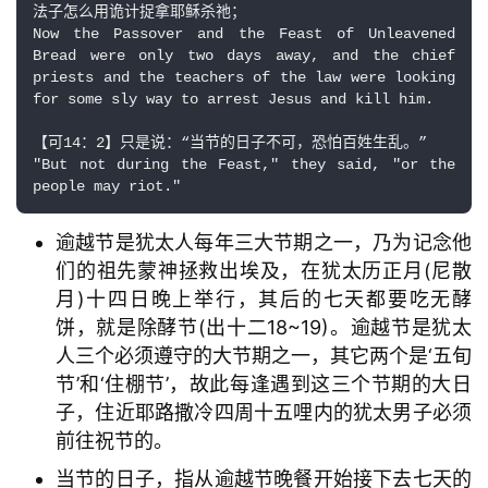
法子怎么用诡计捉拿耶稣杀祂；

Now the Passover and the Feast of Unleavened 
Bread were only two days away, and the chief 
priests and the teachers of the law were looking 
for some sly way to arrest Jesus and kill him.

【可14：2】只是说：“当节的日子不可，恐怕百姓生乱。”

"But not during the Feast," they said, "or the 
people may riot."
逾越节是犹太人每年三大节期之一，乃为记念他
们的祖先蒙神拯救出埃及，在犹太历正月(尼散
月)十四日晚上举行，其后的七天都要吃无酵
饼，就是除酵节(出十二18~19)。逾越节是犹太
人三个必须遵守的大节期之一，其它两个是‘五旬
节’和‘住棚节’，故此每逢遇到这三个节期的大日
子，住近耶路撒冷四周十五哩内的犹太男子必须
前往祝节的。
当节的日子，指从逾越节晚餐开始接下去七天的