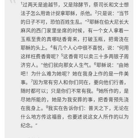
1
过两天是逾越节，又是除酵节，祭司长和文士想
2
法子怎么用诡计捉拿耶稣，杀他。
只是说：“当节
3
的日子不可，恐怕百姓生乱。”
耶稣在伯大尼长大
麻风的西门家里坐席的时候，有一个女人拿着一
玉瓶至贵的真哪哒香膏来，打破玉瓶，把膏浇在
4
耶稣的头上。
有几个人心中很不喜悦，说：“何用
5
这样枉费香膏呢？
这香膏可以卖三十多两银子周
6
济穷人。”他们就向那女人生气。
耶稣说：“由她
吧！为什么难为她呢？她在我身上作的是一件美
7
事。
因为常有穷人和你们同在，要向他们行善，
8
随时都可以；只是你们不常有我。
她所作的，是
尽她所能的，她是为我安葬的事，把香膏预先浇
9
在我身上。
我实在告诉你们：普天之下，无论在
什么地方传这福音，也要述说这女人所作的以为
纪念。”