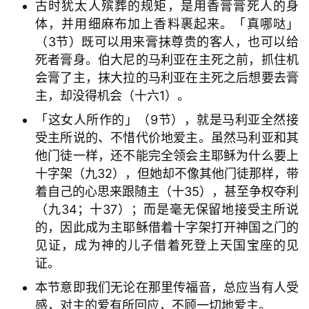
古时犹太人殡葬的规矩，是用香膏膏死人的身
体，并用细麻布加上香料裹起来。「真哪哒」
（3节）既可以用来膏抹尊贵的客人，也可以给
死者膏身。伯大尼的马利亚在主死之前，抓住机
会膏了主，抹大拉的马利亚在主死之后想要去膏
主，却没得机会（十六1）。
「这女人所作的」（9节），就是马利亚全然接
受主所说的、不惜代价地爱主。虽然马利亚和其
他门徒一样，还不能完全领会主耶稣为什么要上
十字架（九32），但她却不像其他门徒那样，带
着自己的心思来跟随主（十35），甚至争权夺利
（九34；十37）；而是毫无保留地接受主所说
的，因此成为主耶稣借着十字架打开神国之门的
见证，成为神的儿子借着死登上天国宝座的见
证。
本节意即我们无论在那里传福音，总应当有人受
感，对主的爱有所回应，不顾一切地爱主。