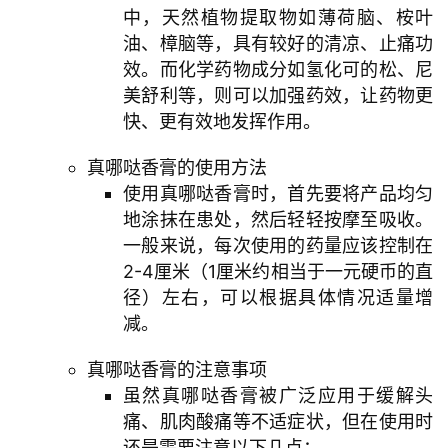
主
中，天然植物提取物如薄荷脑、桉叶
日
油、樟脑等，具有较好的清凉、止痛功
崇
效。而化学药物成分如氢化可的松、尼
拜
美舒利等，则可以加强药效，让药物更
快、更有效地发挥作用。
专
题
真哪哒香膏的使用方法
讲
使用真哪哒香膏时，首先要将产品均匀
座
地涂抹在患处，然后轻轻按摩至吸收。
一般来说，每次使用的药量应该控制在
2-4厘米（1厘米约相当于一元硬币的直
赞
径）左右，可以根据具体情况适量增
美
减。
敬
拜
真哪哒香膏的注意事项
虽然真哪哒香膏被广泛应用于缓解头
神
登录
注册
痛、肌肉酸痛等不适症状，但在使用时
学
还是需要注意以下几点：