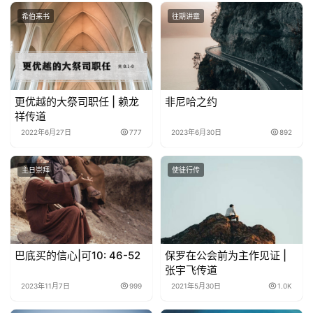
希伯来书
往期讲章
更优越的大祭司职任 | 赖龙
非尼哈之约
祥传道
2022年6月27日
777
2023年6月30日
892
主日崇拜
使徒行传
巴底买的信心|可10: 46-52
保罗在公会前为主作见证 |
张宇飞传道
2023年11月7日
999
2021年5月30日
1.0K