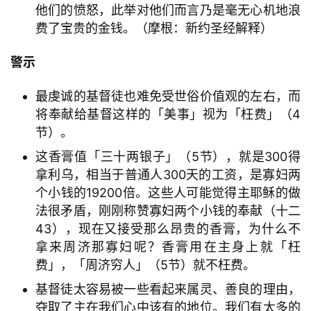
他们的愤怒，此举对他们而言乃是毫无心机地浪
费了宝贵的金钱。（摩根：新约圣经解释）
警示
最虔诚的基督徒也难免受世俗价值观的左右，而
将奉献给基督这样的「美事」视为「枉费」（4
节）。
这香膏值「三十两银子」（5节），就是300得
拿利乌，相当于普通人300天的工资，是寡妇两
个小钱的19200倍。这些人可能觉得主耶稣的做
法很矛盾，刚刚称赞寡妇两个小钱的奉献（十二
43），现在又接受那么昂贵的香膏，为什么不
拿来周济那寡妇呢？香膏用在主身上就「枉
费」，「周济穷人」（5节）就不枉费。
基督徒太容易被一些看起来属灵、善良的理由，
夺取了主在我们心中该有的地位。我们有太多的