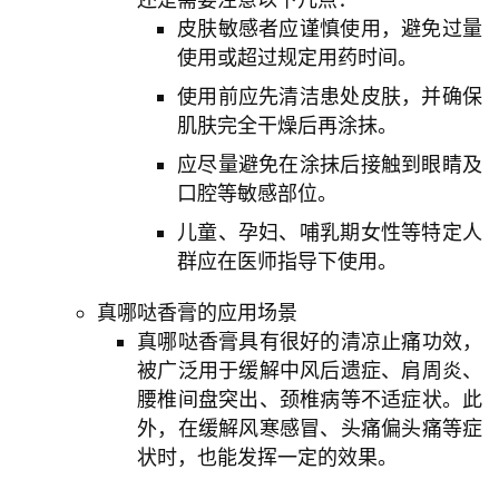
研
皮肤敏感者应谨慎使用，避免过量
究
使用或超过规定用药时间。
使用前应先清洁患处皮肤，并确保
按
肌肤完全干燥后再涂抹。
卷
查
应尽量避免在涂抹后接触到眼睛及
经
口腔等敏感部位。
儿童、孕妇、哺乳期女性等特定人
热
群应在医师指导下使用。
点
回
真哪哒香膏的应用场景
应
真哪哒香膏具有很好的清凉止痛功效，
被广泛用于缓解中风后遗症、肩周炎、
关
腰椎间盘突出、颈椎病等不适症状。此
于
外，在缓解风寒感冒、头痛偏头痛等症
我
状时，也能发挥一定的效果。
们