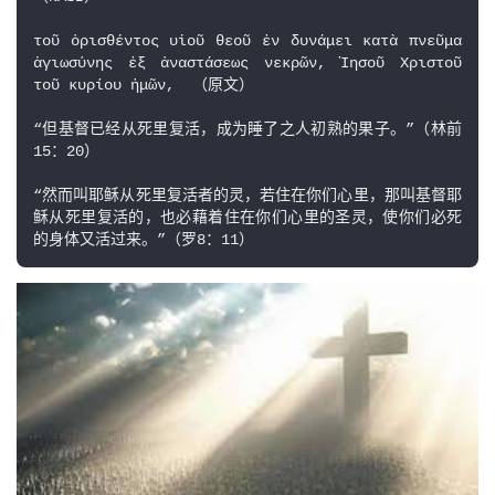
τοῦ ὁρισθέντος υἱοῦ θεοῦ ἐν δυνάμει κατὰ πνεῦμα 
ἁγιωσύνης ἐξ ἀναστάσεως νεκρῶν, Ἰησοῦ Χριστοῦ 
τοῦ κυρίου ἡμῶν,  （原文）

“但基督已经从死里复活，成为睡了之人初熟的果子。”（林前
15：20）

“然而叫耶稣从死里复活者的灵，若住在你们心里，那叫基督耶
稣从死里复活的，也必藉着住在你们心里的圣灵，使你们必死
的身体又活过来。”（罗8：11）