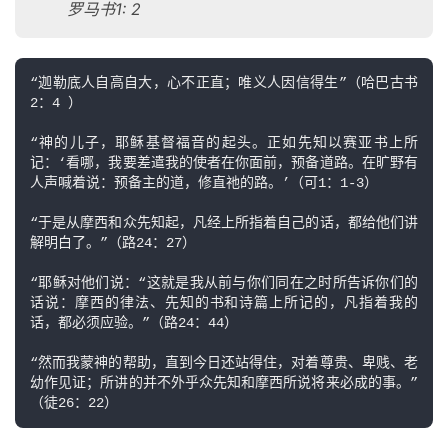
页
罗马书1: 2
主
日
“迦勒底人自高自大，心不正直；唯义人因信得生”（哈巴古书
2：4 ）

崇
拜
“神的儿子，耶稣基督福音的起头。正如先知以赛亚书上所
记：‘看哪，我要差遣我的使者在你面前，预备道路。在旷野有
人声喊着说：预备主的道，修直祂的路。’（可1：1-3）

专
题
“于是从摩西和众先知起，凡经上所指着自己的话，都给他们讲
讲
解明白了。”（路24：27）

座
“耶稣对他们说：“这就是我从前与你们同在之时所告诉你们的
话说：摩西的律法、先知的书和诗篇上所记的，凡指着我的
话，都必须应验。”（路24：44）

赞
美
“然而我蒙神的帮助，直到今日还站得住，对着尊贵、卑贱、老
敬
幼作见证；所讲的并不外乎众先知和摩西所说将来必成的事。”
（徒26：22）
拜