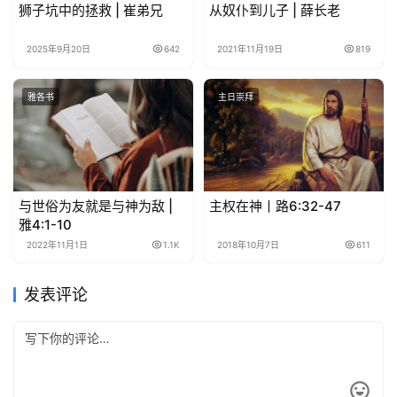
狮子坑中的拯救 | 崔弟兄
从奴仆到儿子 | 薛长老
2025年9月20日
642
2021年11月19日
819
雅各书
主日崇拜
与世俗为友就是与神为敌 |
主权在神丨路6:32-47
雅4:1-10
2022年11月1日
1.1K
2018年10月7日
611
发表评论