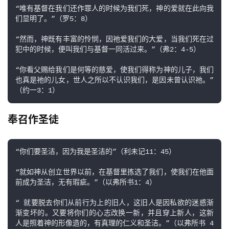
“唯有基督在我们还作罪人的时候为我们死，神的爱就在此向我
们显明了。”（罗5：8）

“然而，神既有丰富的怜悯，因祂爱我们的大爱，当我们死在过
犯中的时候，便叫我们与基督一同活过来。”（弗2：4-5）

“你看父赐给我们是何等的慈爱，使我们得称为神的儿子，我们
也真是祂的儿女，世人之所以不认识我们，是因未曾认识祂。”
（约一3：1）
奉召作圣徒
“你们要圣洁，因为我是圣洁的”（利未记11：45）

“就如神从创立世界以前，在基督里拣选了我们，使我们在他面
前成为圣洁，无有瑕疵。”（以弗所书1：4）

“ 就要脱去你们从前行为上的旧人，这旧人是因私欲的迷惑渐
渐变坏的。又要将你们的心志改换一新，并且穿上新人，这新
人是照着神的形像造的，有真理的仁义和圣洁。”（以弗所书 4 