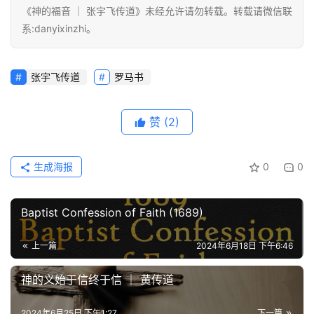
《神的福音 ｜ 张宇飞传道》未经允许请勿转载。转载请微信联
系:danyixinzhi。
张宇飞传道
罗马书
赞
(2)
生成海报
0
0
Baptist Confession of Faith (1689)
上一篇
2024年6月18日 下午6:46
神的义始于信终于信 ｜ 黄传道
2024年6月25日 下午1:27
下一篇