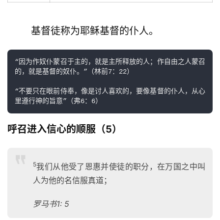
        基督徒称为耶稣基督的仆人。
“因为作奴仆蒙召于主的，就是主所释放的人；作自由之人蒙召
的，就是基督的奴仆。”（林前7：22）

“不要只在眼前侍奉，像是讨人喜欢的，要像基督的仆人，从心
里遵行神的旨意”（弗6：6）
呼召进入信心的顺服（5）
5
我们从他受了恩惠并使徒的职分，在万国之中叫
人为他的名信服真道；
罗马书1: 5