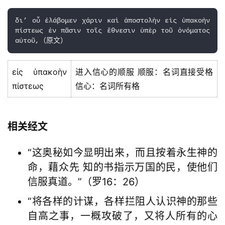
δι’ οὗ ἐλάβομεν χάριν καὶ ἀποστολὴν εἰς ὑπακοὴν 
πίστεως ἐν πᾶσιν τοῖς ἔθνεσιν ὑπὲρ τοῦ ὀνόματος 
αὐτοῦ,（原文）
εἰς ὑπακοὴν
进入信心的顺服 顺服：名词直接受格
πίστεως
信心：名词所有格
相关经文
“这奥秘如今显明出来，而且按着永生神的
命，藉众先 知的书指示万国的民，使他们
信服真道。”（罗16：26）
“将各样的计谋，各样拦阻人认识神的那些
自高之事，一概攻破了，又将人所有的心