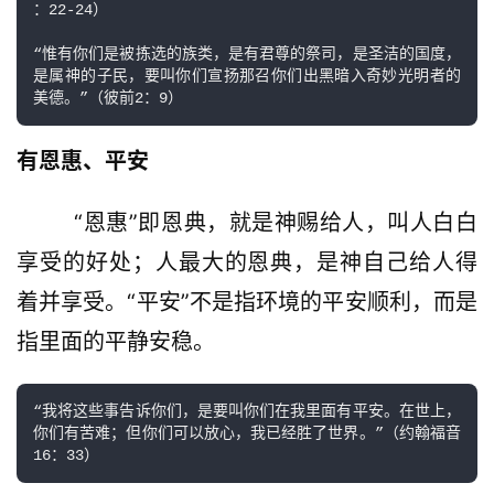
：22-24）

“惟有你们是被拣选的族类，是有君尊的祭司，是圣洁的国度，
是属神的子民，要叫你们宣扬那召你们出黑暗入奇妙光明者的
美德。”（彼前2：9）
有恩惠、平安
        “恩惠”即恩典，就是神赐给人，叫人白白
享受的好处；人最大的恩典，是神自己给人得
着并享受。“平安”不是指环境的平安顺利，而是
指里面的平静安稳。
“我将这些事告诉你们，是要叫你们在我里面有平安。在世上，
你们有苦难；但你们可以放心，我已经胜了世界。”（约翰福音
16：33）