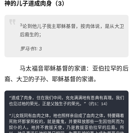
神的儿子道成肉身（3）
神
登录
注册
学
研
3
究
论到他儿子我主耶稣基督，按肉体说，是从大卫
后裔生的；
按
罗马书1: 3
卷
查
经
        马太福音耶稣基督的家谱：亚伯拉罕的后
裔、大卫的子孙、耶稣基督的家谱。
热
点
回
“道成了肉身，住在我们中间，充充满满地有恩典有真理。我们
应
也见过祂的荣光，正是父独生子的荣光。”（约1：14）

“儿女既同有血肉之体，祂也照样亲自成了血肉之体，特要藉着
关
死败坏那掌死权的，就是魔鬼，并要释放那些一生因怕死而为
于
奴仆的人。祂并不救拔天使，乃是救拔亚伯拉罕的后裔。所
我