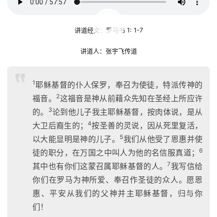
00:00 / 57:56
讲道经文：罗马书 1: 1-7
讲道人：张宇飞传道
1
耶稣基督的仆人保罗，奉召为使徒，特派传神的
2
福音。
这福音是神从前藉众先知在圣经上所应许
3
的。
论到他儿子我主耶稣基督，按肉体说，是从
4
大卫后裔生的；
按圣善的灵说，因从死里复活，
5
以大能显明是神的儿子。
我们从他受了恩惠并使
6
徒的职分，在万国之中叫人为他的名信服真道；
7
其中也有你们这蒙召属耶稣基督的人。
我写信给
你们在罗马为神所爱、奉召作圣徒的众人。愿恩
惠、平安从我们的父神并主耶稣基督，归与你
们！