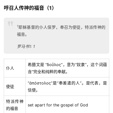
呼召人传神的福音（1）
1
耶稣基督的仆人保罗，奉召为使徒，特派传神的
福音。
罗马书1: 1
希腊文是 “δοῦλος”，意为“奴隶”，这个词蕴
仆人
含“完全和纯粹的奉献。
“ἀπόστολος”是“奉差遣的人”。是代表，是
使徒
信使。
特派传神
set apart for the gospel of God
的福音