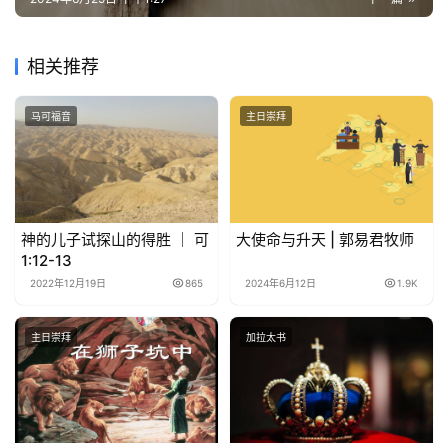
相关推荐
马可福音
主日崇拜
神的儿子试探山的得胜 ｜ 可
大使命与升天 | 郭易君牧师
1:12-13
2022年12月19日
865
2024年6月12日
1.9K
主日崇拜
加拉太书