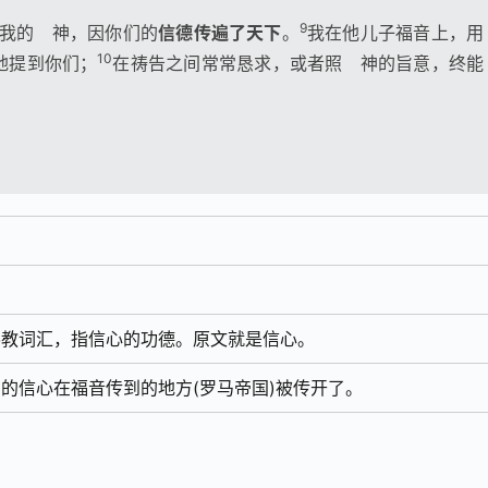
9
我的 神，因你们的
信德传遍了天下
。
我在他儿子福音上，用
10
地提到你们；
在祷告之间常常恳求，或者照 神的旨意，终能
佛教词汇，指信心的功德。原文就是信心。
的信心在福音传到的地方(罗马帝国)被传开了。