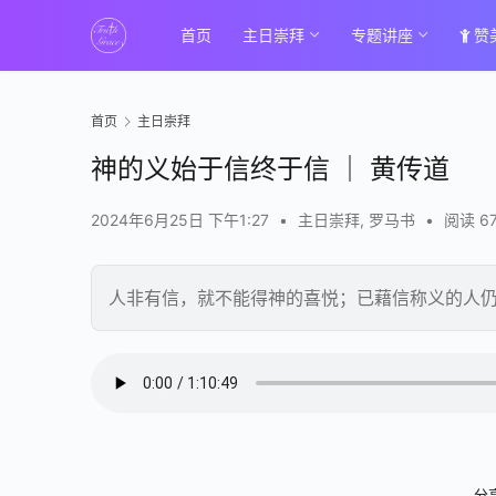
首页
主日崇拜
专题讲座
赞
首页
主日崇拜
神的义始于信终于信 ｜ 黄传道
2024年6月25日 下午1:27
•
主日崇拜
,
罗马书
•
阅读 6
人非有信，就不能得神的喜悦；已藉信称义的人仍
00:00 / 01:10:49
分享