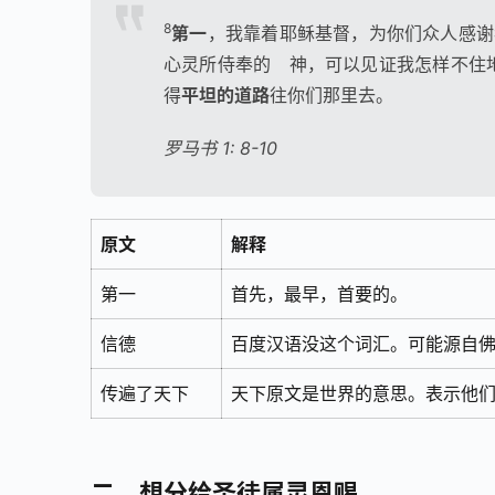
8
第一
，我靠着耶稣基督，为你们众人感谢
心灵所侍奉的 神，可以见证我怎样不住
得
平坦的道路
往你们那里去。
罗马书 1: 8-10
原文
解释
第一
首先，最早，首要的。
信德
百度汉语没这个词汇。可能源自
传遍了天下
天下原文是世界的意思。表示他们
二、想分给圣徒属灵恩赐