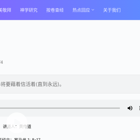
美敬拜
神学研究
按卷查经
热点回应
关于我们
74
将要藉着信活着(直到永远)。
讲道人：黄传道
经文：罗马书 1: 8-17