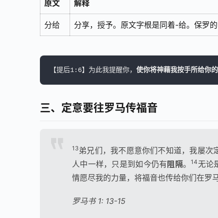
原文
解释
分给
分享，授予。原文字根是同着-给。保罗
【提后1:6】为此我提醒你，
使你将神藉我按手所给你的
三、定意要往罗马传福音
13
弟兄们，我不愿意你们不知道，我屡次
14
人中一样，只是到如今仍有
阻隔
。
无论
情愿尽我的力量，将福音也传给你们在罗
罗马书 1: 13-15