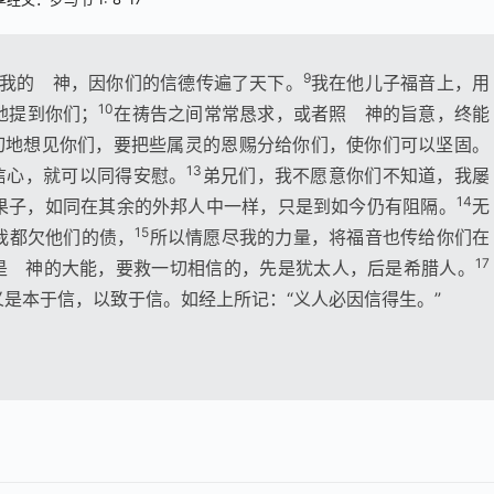
9
我的 神，因你们的信德传遍了天下。
我在他儿子福音上，用
10
地提到你们；
在祷告之间常常恳求，或者照 神的旨意，终能
切地想见你们，要把些属灵的恩赐分给你们，使你们可以坚固。
13
信心，就可以同得安慰。
弟兄们，我不愿意你们不知道，我屡
14
果子，如同在其余的外邦人中一样，只是到如今仍有阻隔。
无
15
我都欠他们的债，
所以情愿尽我的力量，将福音也传给你们在
17
是 神的大能，要救一切相信的，先是犹太人，后是希腊人。
是本于信，以致于信。如经上所记：“义人必因信得生。”