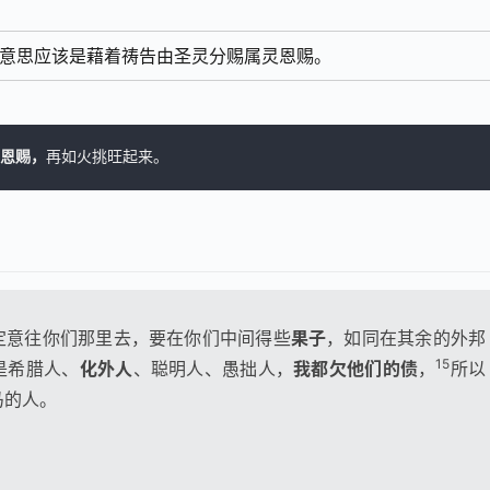
的意思应该是藉着祷告由圣灵分赐属灵恩赐。
恩赐，
再如火挑旺起来。
定意往你们那里去，要在你们中间得些
果子
，如同在其余的外邦
15
是希腊人、
化外人
、聪明人、愚拙人，
我都欠他们的债
，
所以
马的人。