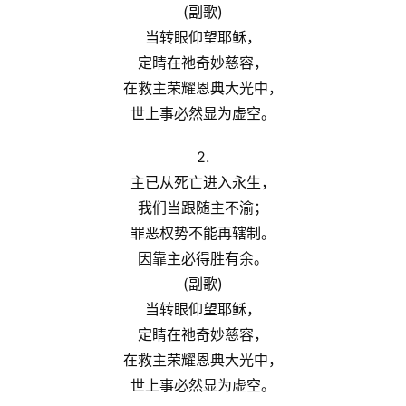
(副歌)
应
当转眼仰望耶稣，
定睛在祂奇妙慈容，
关
于
在救主荣耀恩典大光中，
我
世上事必然显为虚空。
们
2.
主已从死亡进入永生，
我们当跟随主不渝；
罪恶权势不能再辖制。
因靠主必得胜有余。
(副歌)
当转眼仰望耶稣，
定睛在祂奇妙慈容，
在救主荣耀恩典大光中，
世上事必然显为虚空。