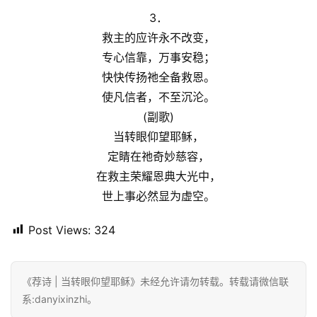
3．
救主的应许永不改变，
专心信靠，万事安稳；
快快传扬祂全备救恩。
使凡信者，不至沉沦。
(副歌)
当转眼仰望耶稣，
定睛在祂奇妙慈容，
在救主荣耀恩典大光中，
世上事必然显为虚空。
Post Views:
324
《荐诗 | 当转眼仰望耶稣》未经允许请勿转载。转载请微信联
系:danyixinzhi。