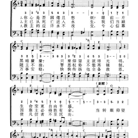
首
页
主
日
崇
拜
专
题
讲
座