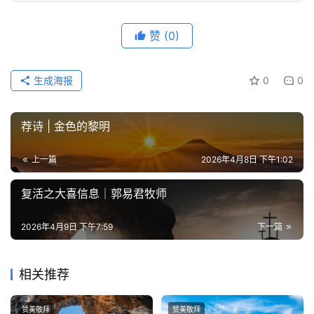
赞
(0)
生成海报
0
0
荐诗 | 金色的黎明
上一篇
2026年4月8日 下午1:02
复活之大喜信息｜郭易君牧师
2026年4月9日 下午7:59
下一篇
相关推荐
赞美敬拜
赞美敬拜