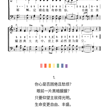
赞
美
敬
拜
神
登录
注册
学
研
究
按
卷
查
1.
经
你心是否困倦且愁烦？
眼前一片黑暗朦朦？
热
只要仰望主就得光明。
点
生命变更自由、丰盛。
回