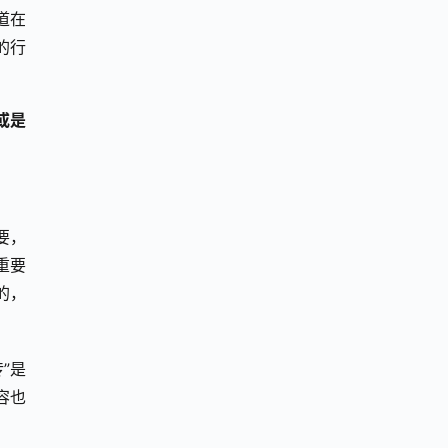
道在
的行
或是
要，
重要
的，
”是
容也