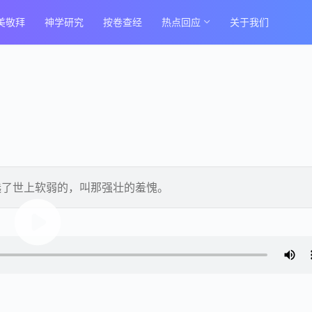
美敬拜
神学研究
按卷查经
热点回应
关于我们
选了世上软弱的，叫那强壮的羞愧。