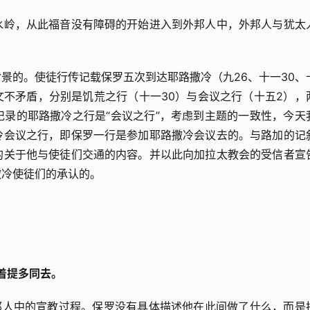
水岭，从此福音没有障碍的开始进入到外邦人中，外邦人与犹太
景的。使徒行传记载保罗五次到达耶路撒冷（九26、十一30、
经文不矛盾，分别是饥荒之行（十一30）与会议之行（十五2），
录的耶路撒冷之行是“会议之行”，考虑到主题的一致性，今天
冷会议之行，即保罗一行是参加耶路撒冷会议去的。与路加的记
的关于他与使徒们交通的内容。并以此向加拉太教会的受信者宣
撒冷使徒们的承认的。
着提多同去。
邦人中的宣教过程。保罗没有具体描述他在此间做了什么，而是