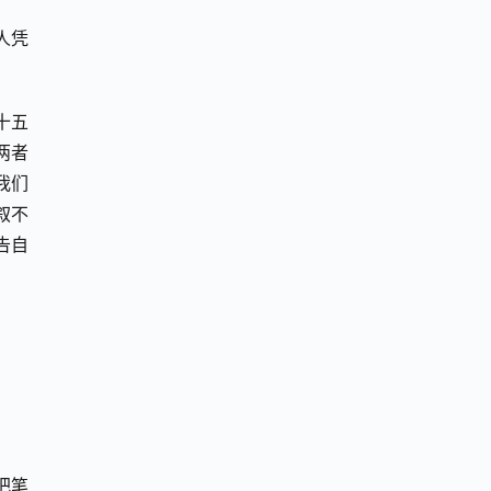
人凭
十五
两者
我们
叙不
告自
把笔