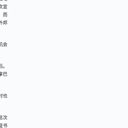
次宣
，而
外邦
机会
后。
拿巴
时也
这次
徒书