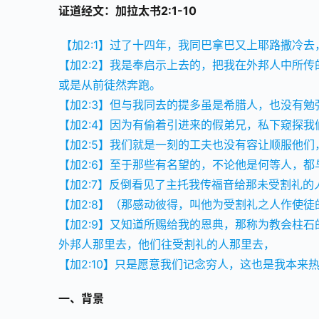
证道经文：加拉太书2:1-10
【加2:1】过了十四年，我同巴拿巴又上耶路撒冷
【加2:2】我是奉启示上去的，把我在外邦人中所
或是从前徒然奔跑。
【加2:3】但与我同去的提多虽是希腊人，也没有勉
【加2:4】因为有偷着引进来的假弟兄，私下窥探
【加2:5】我们就是一刻的工夫也没有容让顺服他
【加2:6】至于那些有名望的，不论他是何等人，
【加2:7】反倒看见了主托我传福音给那未受割礼
【加2:8】（那感动彼得，叫他为受割礼之人作使
【加2:9】又知道所赐给我的恩典，那称为教会柱
外邦人那里去，他们往受割礼的人那里去，
【加2:10】只是愿意我们记念穷人，这也是我本来
一、背景