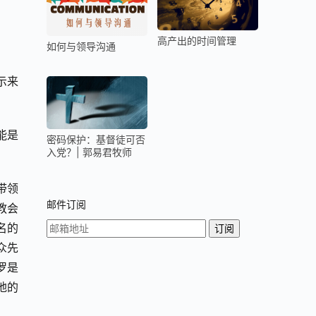
高产出的时间管理
如何与领导沟通
示来
能是
密码保护：基督徒可否
入党？| 郭易君牧师
带领
邮件订阅
教会
名的
众先
罗是
地的