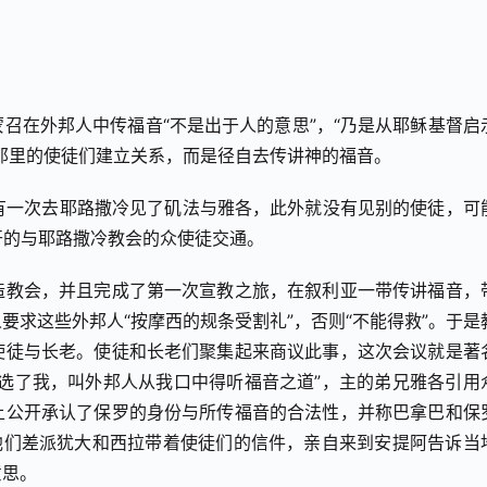
召在外邦人中传福音“不是出于人的意思”，“乃是从耶稣基督启
那里的使徒们建立关系，而是径自去传讲神的福音。
有一次去耶路撒冷见了矶法与雅各，此外就没有见别的使徒，可
开的与耶路撒冷教会的众使徒交通。
造教会，并且完成了第一次宣教之旅，在叙利亚一带传讲福音，
要求这些外邦人“按摩西的规条受割礼”，否则“不能得救”。于是
使徒与长老。使徒和长老们聚集起来商议此事，这次会议就是著
选了我，叫外邦人从我口中得听福音之道”，主的弟兄雅各引用
上公开承认了保罗的身份与所传福音的合法性，并称巴拿巴和保
他们差派犹大和西拉带着使徒们的信件，亲自来到安提阿告诉当
意思。