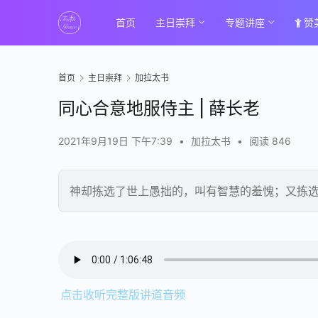
首页
主日崇拜
专题讲座
赞
首页
主日崇拜
加拉太书
同心合意地服侍主 | 薛长老
2021年9月19日 下午7:39
•
加拉太书
•
阅读 846
神却拣选了世上愚拙的，叫有智慧的羞愧；又拣
00:00 / 01:06:48
点击收听完整版讲道音频