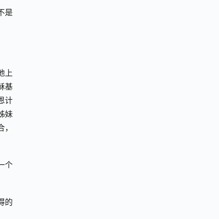
不是
地上
稣基
恩计
姊妹
合，
一个
得的