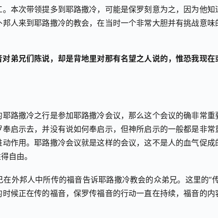
工。本次带领提多到耶路撒冷，可能是保罗刻意为之，因为他知
外邦人来到耶路撒冷的教会，在当时一个非常大胆并有挑战意味
音对弟兄们陈说，却是背地里对那有名望之人说的，惟恐我现在
的耶路撒冷之行是参加耶路撒冷会议，那么这个会议的确非常重
罗奉启示去，并没有说如何奉启示，但神所启示的一般都是非常
推动作用。耶路撒冷会议就是这样的会议，这不是人的血气促成
姓得自由。
在外邦人中所传的福音告诉耶路撒冷教会的众弟兄。这里的“传
的时候正在传的福音，保罗传福音的行动一直在持续，福音的内