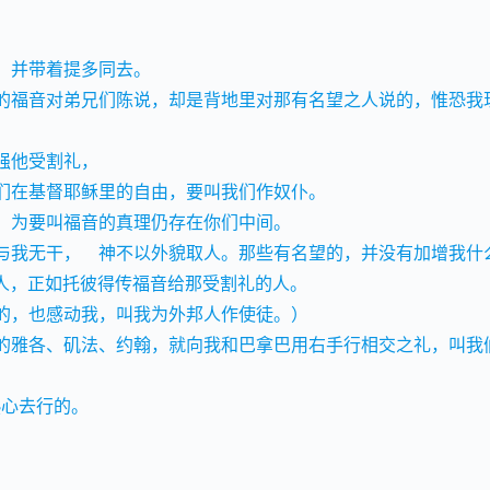
去，并带着提多同去。
传的福音对弟兄们陈说，却是背地里对那有名望之人说的，惟恐我
强他受割礼，
我们在基督耶稣里的自由，要叫我们作奴仆。
们，为要叫福音的真理仍存在你们中间。
都与我无干，　神不以外貌取人。那些有名望的，并没有加增我什
的人，正如托彼得传福音给那受割礼的人。
徒的，也感动我，叫我为外邦人作使徒。）
石的雅各、矶法、约翰，就向我和巴拿巴用右手行相交之礼，叫我
热心去行的。