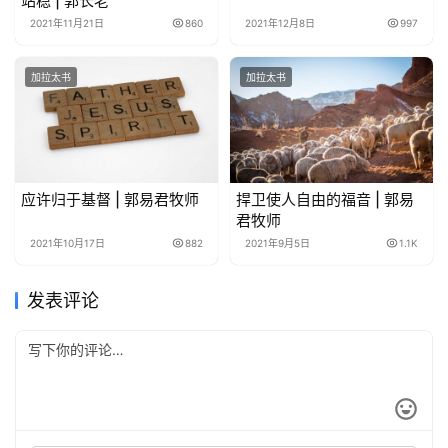
站稳 | 郭长老
2021年11月21日
860
2021年12月8日
997
加拉太书
加拉太书
应许归于基督 | 郭易君牧师
捍卫使人自由的福音 | 郭易
君牧师
2021年10月17日
882
2021年9月5日
1.1K
发表评论