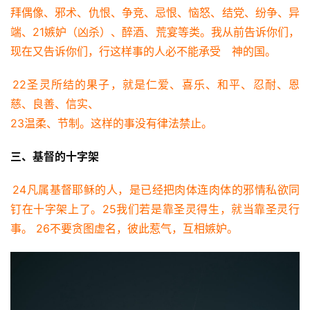
拜偶像、邪术、仇恨、争竞、忌恨、恼怒、结党、纷争、异
端、21嫉妒（凶杀）、醉酒、荒宴等类。我从前告诉你们，
赞
现在又告诉你们，行这样事的人必不能承受　神的国。
美
敬
22圣灵所结的果子，就是仁爱、喜乐、和平、忍耐、恩
拜
慈、良善、信实、
23温柔、节制。这样的事没有律法禁止。
神
登录
注册
学
三、基督的十字架
研
究
24凡属基督耶稣的人，是已经把肉体连肉体的邪情私欲同
钉在十字架上了。25我们若是靠圣灵得生，就当靠圣灵行
按
事。 26不要贪图虚名，彼此惹气，互相嫉妒。
卷
查
经
热