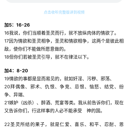
点击收听完整版讲到视频
加5：16-26
16我说，你们当顺着圣灵而行，就不放纵肉体的情欲了。
17因为情欲和圣灵相争，圣灵和情欲相争，这两个是彼此相
敌，使你们不能做所愿意做的。
18但你们若被圣灵引导，就不在律法以下。
加4：8-20
19情欲的事都是显而易见的，就如奸淫、污秽、邪荡、
20拜偶像、邪术、仇恨、争竞、忌恨、恼怒、结党、纷
争、异端、
21嫉妒（凶杀）、醉酒、荒宴等类。我从前告诉你们，现在
又告诉你们，行这样事的人必不能承受　神的国。
22圣灵所结的果子，就是仁爱、喜乐、和平、忍耐、恩