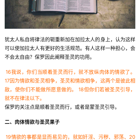
犹太人私自将律法的轭重新加在加拉太人的身上，认为这样
可以使加拉太人有更好的生活规范。有人这样一种担心，会
首
页
不会太自由？保罗因此阐释圣灵的功用。
16我说，你们当顺着圣灵而行，就不放纵肉体的情欲了。
主
17因为情欲和圣灵相争，圣灵和情欲相争，这两个是彼此相
日
崇
敌，使你们不能做所愿意做的。 18但你们若被圣灵引导，
拜
就不在律法以下。
保罗的关注点是顺着圣灵而行，或者是蒙圣灵引导。
专
题
二、肉体情欲与圣灵果子
讲
座
19情欲的事都是显而易见的，就如奸淫、污秽、邪荡、20