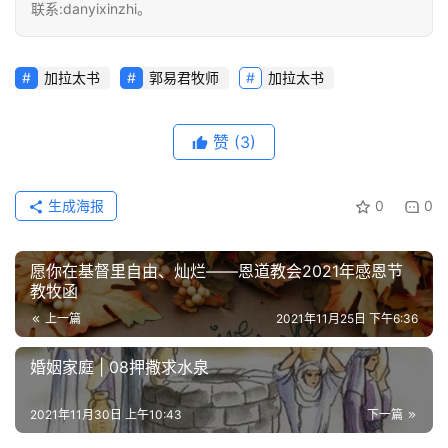
联系:danyixinzhi。
加拉太书
郭易君牧师
加拉太书
赞
(3)
生成海报
0
0
愿你在基督里自由、灿烂——恩道教会2021年感恩节
教牧函
上一篇
2021年11月25日 下午6:36
婚姻家庭 | 08押撒求水泉
2021年11月30日 上午10:43
下一篇