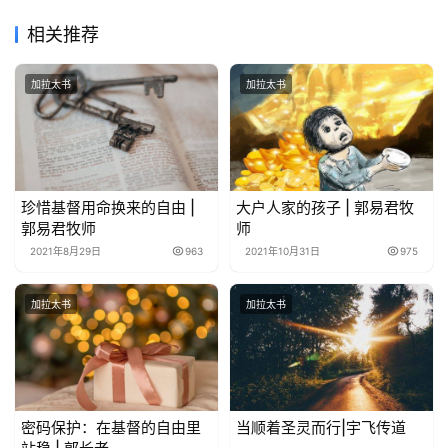
相关推荐
加拉太书
加拉太书
珍惜基督用命换来的自由 |
大户人家的孩子 | 郭易君牧
郭易君牧师
师
2021年8月29日
963
2021年10月31日
975
加拉太书
加拉太书
密码保护：在基督的自由里
当顺着圣灵而行|宇飞传道