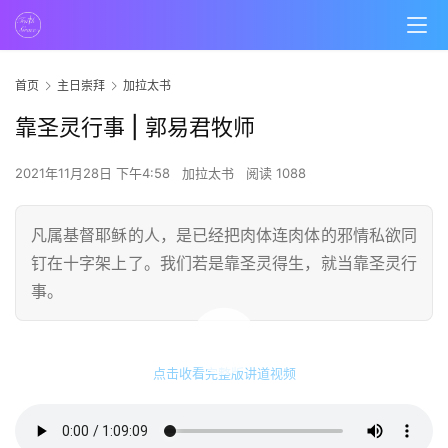
首页
主日崇拜
加拉太书
靠圣灵行事 | 郭易君牧师
2021年11月28日 下午4:58
加拉太书
阅读 1088
凡属基督耶稣的人，是已经把肉体连肉体的邪情私欲同
钉在十字架上了。我们若是靠圣灵得生，就当靠圣灵行
事。
00:00 / 01:09:09
点击收看完整版讲道视频