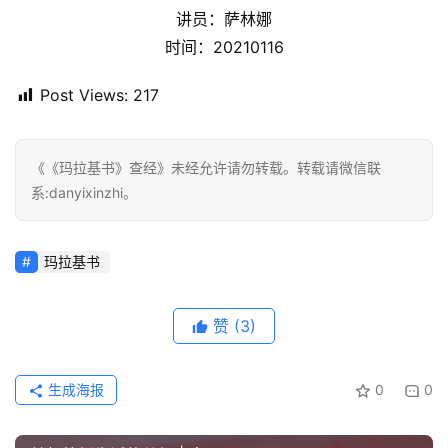
讲员：萨林娜
首
时间：20210116
页
Post Views:
217
主
日
崇
《《玛拉基书》查经》未经允许请勿转载。转载请微信联
拜
系:danyixinzhi。
专
题
玛拉基书
讲
座
赞
(3)
赞
生成海报
0
0
美
敬