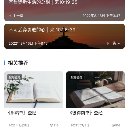
基督徒新生活的总纲 | 来10:19-25
拜
上一篇
2022年8月8日 下午3:47
神
登录
注册
学
不可丢弃勇敢的心 | 来 10:26-39
研
究
2022年8月16日 下午8:15
下一篇
按
相关推荐
卷
查
经
按卷查经
按卷查经
热
点
回
《那鸿书》查经
《彼得前书》查经
应
2022年8月31日
916
2021年7月2日
903