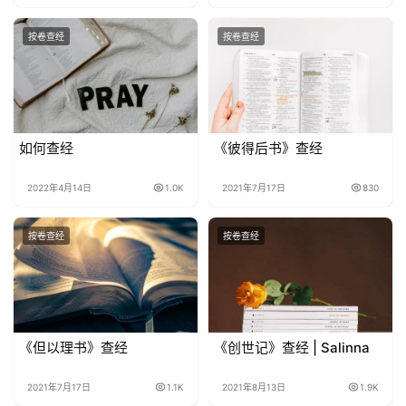
关
于
按卷查经
按卷查经
我
们
如何查经
《彼得后书》查经
2022年4月14日
1.0K
2021年7月17日
830
按卷查经
按卷查经
《但以理书》查经
《创世记》查经 | Salinna
2021年7月17日
1.1K
2021年8月13日
1.9K