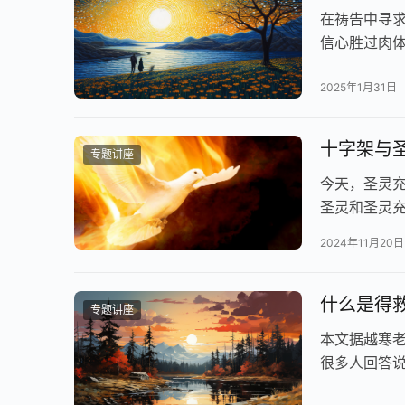
在祷告中寻
信心胜过肉体
2025年1月31日
十字架与圣
专题讲座
今天，圣灵
圣灵和圣灵
在理性里认
2024年11月20日
什么是得救
专题讲座
本文据越寒
很多人回答说
变成垫脚石