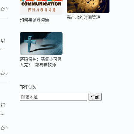
0
高产出的时间管理
如何与领导沟通
年以
十字
密码保护：基督徒可否
入党？| 郭易君牧师
0
邮件订阅
；打
我们
0