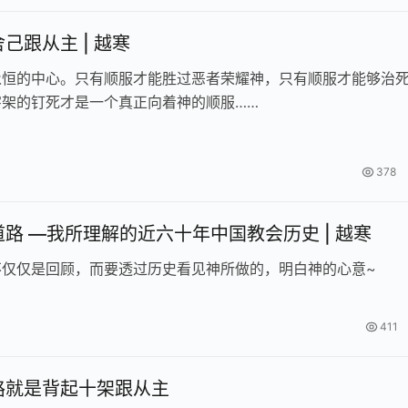
己跟从主 | 越寒
永恒的中心。只有顺服才能胜过恶者荣耀神，只有顺服才能够治
字架的钉死才是一个真正向着神的顺服……
378
路 —我所理解的近六十年中国教会历史 | 越寒
不仅仅是回顾，而要透过历史看见神所做的，明白神的心意~
411
路就是背起十架跟从主