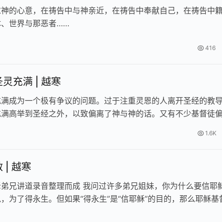
求神的心意，在祷告中与神亲近，在祷告中奉献自己，在祷告中
、世界与那恶者……
416
灵充满 | 越寒
充满成为一个极有争议的问题。过于注重灵恩的人离开圣经的教
充满高举到圣经之外，以致偏离了神与神的话。又有不少基督徒
知圣经，也偏离了神的话。由于没…
1.6K
 | 越寒
老弟兄讲道录音整理而成 我问过许多弟兄姐妹，你为什么要信耶
，为了得永生。但如果“得永生”是“信耶稣”的目的，那么耶稣基
了。这是一个很深刻的问…