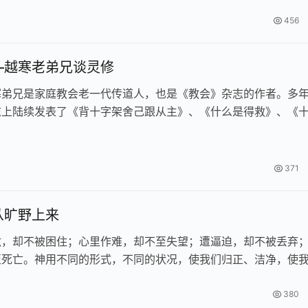
456
—越寒老弟兄谈灵修
寒弟兄是家庭教会老一代传道人，也是《教会》杂志的作者。多
志上陆续发表了《背十字架舍己跟从主》、《什么是得救》、《
满》、《十字架的道路——我所理…
371
从旷野上来
敌，却不被困住；心里作难，却不至失望；遭逼迫，却不被丢弃
至死亡。神用不同的形式，不同的状况，使我们归正、洁净，使
380