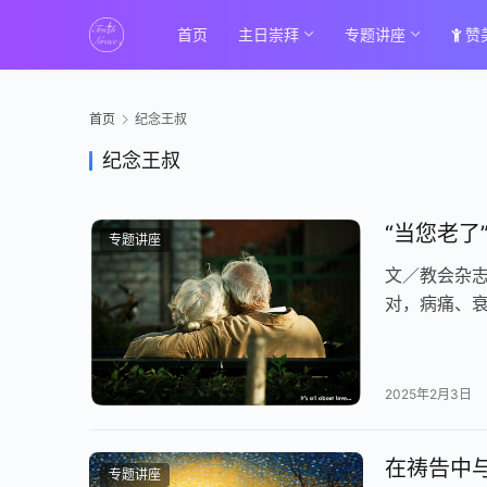
首页
主日崇拜
专题讲座
赞
首页
纪念王叔
纪念王叔
“当您老
专题讲座
文／教会杂志
对，病痛、
压在老人们身
2025年2月3日
在祷告中与
专题讲座