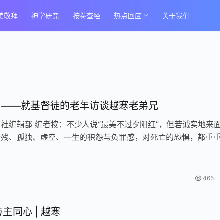
美敬拜
神学研究
按卷查经
热点回应
关于我们
了”——就基督徒的老年访谈越寒老弟兄
社编辑部 编者按：不少人说“最美不过夕阳红”，但若诚实地来
衰残、孤独、虚空、一生的积怨与负罪感，对死亡的恐惧，都重
上，是再多的“心灵鸡汤”也…
465
主同心 | 越寒