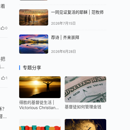
籍着
一同见证复活的耶稣 | 范牧师
2026年7月15日
0
荐诗 | 齐来崇拜
2026年6月28日
导把
偏重
专题分享
1
得胜的基督徒生活 |
基督徒如何管理金钱
Victorious Christian
稣？
Life
督就