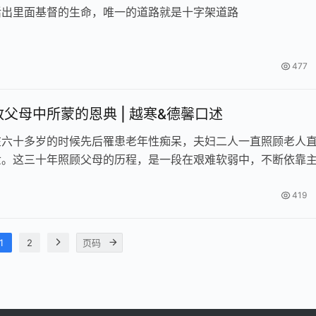
活出里面基督的生命，唯一的道路就是十字架道路
477
父母中所蒙的恩典 | 越寒&德馨口述
在六十多岁的时候先后罹患老年性痴呆，夫妇二人一直照顾老人
世。这三十年照顾父母的历程，是一段在艰难软弱中，不断依靠
程。
419
1
2