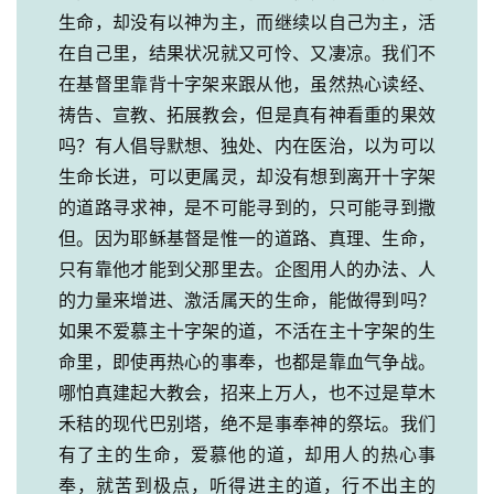
生命，却没有以神为主，而继续以自己为主，活
在自己里，结果状况就又可怜、又凄凉。我们不
在基督里靠背十字架来跟从他，虽然热心读经、
祷告、宣教、拓展教会，但是真有神看重的果效
吗？有人倡导默想、独处、内在医治，以为可以
生命长进，可以更属灵，却没有想到离开十字架
的道路寻求神，是不可能寻到的，只可能寻到撒
但。因为耶稣基督是惟一的道路、真理、生命，
只有靠他才能到父那里去。企图用人的办法、人
的力量来增进、激活属天的生命，能做得到吗？
如果不爱慕主十字架的道，不活在主十字架的生
命里，即使再热心的事奉，也都是靠血气争战。
哪怕真建起大教会，招来上万人，也不过是草木
禾秸的现代巴别塔，绝不是事奉神的祭坛。我们
有了主的生命，爱慕他的道，却用人的热心事
奉，就苦到极点，听得进主的道，行不出主的