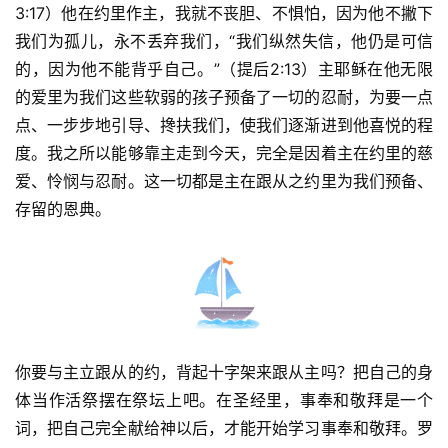
3:17）他在约里作主，我就不丧胆、不惧怕，因为他不撇下
们
我们为孤儿，永不丢弃我们，“我们纵然失信，他仍是可信
的，因为他不能背乎自己。”（提后2:13）主耶稣在他无限
的爱里为我们这些软弱的孩子预备了一切的忍耐，为要一点
点、一步步地引导、搀扶我们，使我们逐渐进到他喜悦的程
度。我之所以能够靠主走到今天，完全是因着主在约里的慈
爱、怜悯与忍耐。这一切都是主在跟从之约里为我们预备、
存留的恩典。
你要与主立跟从的约，背起十字架来跟从主吗？把自己的身
体当作活祭摆在祭坛上吧。在圣经里，事奉和敬拜是一个
词，把自己完全献给神以后，才能开始学习事奉和敬拜。罗