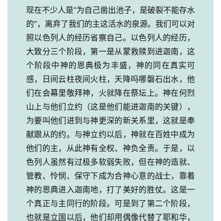
现在不少人是“为自己凿出池子，是破裂不能存水
的”，离弃了我们的主这活水的泉源。我们可以对
照以色列人的经历省察自己。以色列人的经历，
大致分三个阶段，第一是从蒙救赎到进迦南，这
个阶段中神的恩典极为丰盛，神的同在真实可
感，日间云柱夜间火柱，天降吗哪磐石出水，他
们在会幕里敬拜神，火就降在祭坛上。神在何烈
山上与他们立约（这是他们能进迦南的关键），
为要叫他们进到与神更深的新关系里，这就是奉
献跟从的约。与神立约以后，神就在百姓中成为
他们的主，从此神有全权、神负全责。于是，以
色列人虽然有过极多软弱失败，但在神的造就、
管教、怜悯、保守下成为合神心意的战士，靠着
神的恩典进入迦南地，打了美好的胜仗。这是一
个真正与主同行的阶段。可是到了第二个阶段，
也就是立国以后，他们却用偶像代替了耶和华，