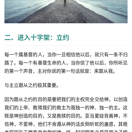
页
主
日
崇
二、进入十字架：立约
拜
每一个属基督的人，当你一旦相信他以后，就只有一条不归
专
题
路了。每一个有基督生命的人，当你信了他以后，你所听见
讲
的第一个声音，主对你说的第一句话就是：来跟从我。
座
与主立跟从之约极其重要。
赞
因为跟从之约的目的是要把我们的主权完全交给神，以创造
美
我们的上帝、救赎我们的救主为我独一的神、独一的主。这
敬
既是神创造的目的，又是救赎的目的。亚当夏娃背离神，不
拜
信神，不爱神，他们不肯遵从神的话反倒听蛇的蛊惑，其根