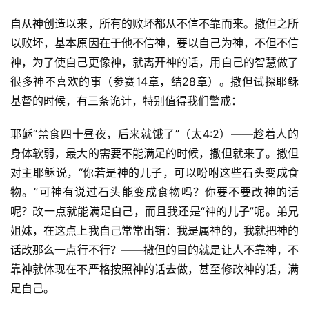
自从神创造以来，所有的败坏都从不信不靠而来。撒但之所
以败坏，基本原因在于他不信神，要以自己为神，不但不信
神，为了使自己更像神，就离开神的话，用自己的智慧做了
很多神不喜欢的事（参赛14章，结28章）。撒但试探耶稣
基督的时候，有三条诡计，特别值得我们警戒：
耶稣“禁食四十昼夜，后来就饿了”（太4:2）——趁着人的
身体软弱，最大的需要不能满足的时候，撒但就来了。撒但
对主耶稣说，“你若是神的儿子，可以吩咐这些石头变成食
物。”可神有说过石头能变成食物吗？你要不要改神的话
呢？改一点就能满足自己，而且我还是“神的儿子”呢。弟兄
姐妹，在这点上我自己常常出错：我是属神的，我就把神的
话改那么一点行不行？——撒但的目的就是让人不靠神，不
靠神就体现在不严格按照神的话去做，甚至修改神的话，满
足自己。