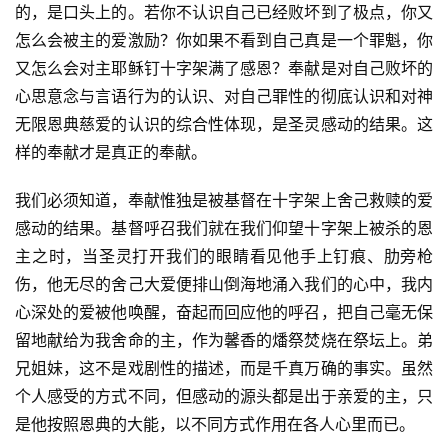
的，是口头上的。若你不认识自己已经败坏到了极点，你又
怎么会被主的爱激励？你如果不看到自己真是一个罪魁，你
又怎么会对主耶稣钉十字架满了感恩？奉献是对自己败坏的
心思意念与言语行为的认识、对自己罪性的彻底认识和对神
无限恩典慈爱的认识的综合性体现，是圣灵感动的结果。这
样的奉献才是真正的奉献。
我们必须知道，奉献惟独是被基督在十字架上舍己救赎的爱
感动的结果。基督呼召我们就在我们仰望十字架上被杀的恩
主之时，当圣灵打开我们的眼睛看见他手上钉痕、肋旁枪
伤，他无尽的舍己大爱便排山倒海地涌入我们的心中，我内
心深处的爱被他唤醒，奋起而回应他的呼召，把自己毫无保
留地献给为我舍命的主，作为馨香的燔祭焚烧在祭坛上。弟
兄姐妹，这不是戏剧性的描述，而是千真万确的事实。虽然
个人感受的方式不同，但感动的源头都是出于亲爱的主，只
是他按照恩典的大能，以不同方式作用在各人心里而已。