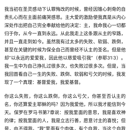
我当初在圣灵感动下认罪悔改的时候，曾经因锥心刺骨的自
责扎心而在主面前痛哭感恩。主大爱的激励使我真是从内心
深处作出把自己完全奉献给他的决定：主，我命我心一切都
归于你，从今一直到永远。从此我走上这条跟从主的窄路，
并且一直走到如今。虽然我有过太多的失败、软弱、跌倒，
甚至在关键的时候为保全自己而曾经不认主的圣名。但是他
却“以永远的爱爱我，因此他以慈爱吸引我”（参耶31:3）。
我一生中为自己挣扎过很多次，也失败过很多次。但是，当
我回首看自己一生的失败、跌倒、软弱和亏欠的时候，我发
现了一个真理：基督爱我，我爱基督。
你这么失败，你这么跌倒，你这么亏欠，你甚至否认主的
名，你还算爱主耶稣的吗？因为我爱他，所以我才能信到今
天。保罗在罗马书第7章说：按我里面的意思，我是喜欢神
的律；按我里面的人，我是立志行善，愿意讨主的喜悦；但
是，由不得我。“我”里面有个肉体，有个自我，当这个自我