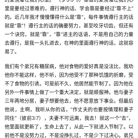
里是要经过患难的，遵行神的话、学会靠是要经过“靠不上”
的。近几年我才慢慢懂得什么是“靠”，每件事情遵行主的话
就是“靠”！遵行主的话的确要努力，甚至咬牙切齿，但还有
一个诀窍，就是“靠”，“靠”进主的话语，不是用自己的力量
去遵行，是我一头扎进去，在神的里面遵行神的话，这就容
易了。
我们有个弟兄有糖尿病，他对食物的爱好真是没法比，我劝
他你不能这样，他不听，因为他受不了那种饥饿的折磨，受
不了食物的引诱。可是前不久，他居然能节制了。因为他在
另外一件事情上做了一个重大决定，就是顺服神。他与妻子
三年两地分居，妻子想要他去，他不愿意放下事业。但最后
他说，主啊，我听从你的话，“作丈夫的也要按情理和妻子
同住”（彼前3:7），夫妻不可远离，我去！就这一个“去”，
他里面就更新了，生命上去了，从此一下就进入节制了。以
前他不是没努力过，不是没挣扎过，不是少下过决心。弟兄