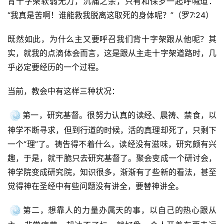
背十字架软弱无力，沉痛之余，只有和保罗一起呼喊道：
“我真是苦啊！谁能救我脱离这取死的身体呢？”（罗7:24）
既然如此，为什么主又要呼召我们背十字架跟从他呢？其
实，就我的点滴体会而言，这是跟从主走十字架道路时，几
乎必定要经历的一个过程。
当前，教会中有这样三种状况：
第一，研究基督。很努力认真的读经、晨祷、禁食，以
神学不断寻求，但到行道的时候，活的真理却死了，只剩下
一个“理”了。祷告得不着什么，读经没有滋味，研究颇有兴
趣，于是，就干脆只去研究基督了。聚会变成一个研讨会，
神学院变成研究院，知识很多，渐渐有了些新的看法，甚至
觉得神在圣经中有些问题没有讲全，要替神讲全。
第二，想靠人的力量办属天的事，以自己的热心跟从