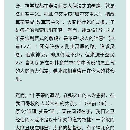
会、神学院都在走法利赛人律法式的老路，就是
法利赛主义。把加尔文变成“加尔文主义”，把改
革宗变成“改革宗主义”，大家遵行死的规条，于
是各样的规定层出不穷。然而，神喜悦吗？这是
不是法利赛式的敬虔？是不是“求人的智慧”（林
前1:22）？还有许多人则走灵恩的路，追求灵
恩，追求神迹。神迹倒是不少，但来源于圣灵
吗？当初保罗在哥林多前书1章中所说的属血气
的人的两大偏差，看来都相当盛行在今天的教会
里。
然而，“十字架的道理，在那灭亡的人为愚拙，在
我们得救的人却为神的大能。”（林前1:18）， 
原文“道理”就是“道”，现在问题在于，我们这已
经信的人是不是以十字架的道为愚拙？十字架的
大能显现在哪里？太多的基督徒，有了神儿女的