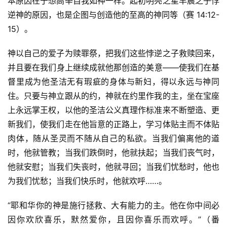
本原因在于想高举自我如神一样。起初明亮之星早晨之子悖
神
登录
注册
逆神的原因，也是企图与创造他的至高的神同等（赛 14:12-
学
15）。
研
究
神以自己的爱子为赎罪祭，把我们这些悖逆之子救赎回来，
并且要在我们身上继续成就他那创造的美意——使我们在基
按
督里成为他圣洁无有瑕疵的身体与新妇，得以永远与神同
卷
住。只要与神立跟从的约，神就在约里作我的主，坐在宝座
查
经
上永远掌王权，以他的圣洁公义真理作标准来不断塑造、更
新我们，使我们走在他旨意的正路上，学习体贴主而不体贴
热
肉体，随从圣灵而不随从自己的私欲。当我们偏离他的道
点
时，他就管教；当我们跌倒时，他就扶起；当我们丧气时，
回
他就安慰；当我们失丧时，他就寻回；当我们忧愁时，他也
应
为我们忧愁；当我们快乐时，他就欢呼……。
关
“耶和华你的神是施行拯救、大有能力的主。他在你中间必
于
因你欢欣喜乐，默然爱你，且因你喜乐而欢呼。”（番 
我