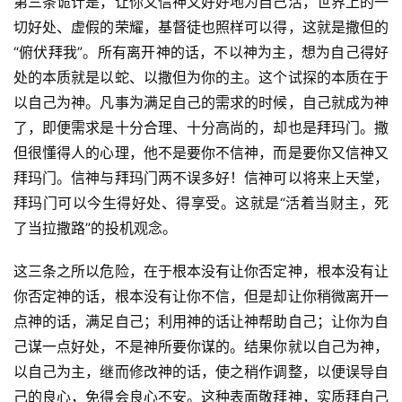
第三条诡计是，让你又信神又好好地为自己活，世界上的一
切好处、虚假的荣耀，基督徒也照样可以得，这就是撒但的
“俯伏拜我”。所有离开神的话，不以神为主，想为自己得好
处的本质就是以蛇、以撒但为你的主。这个试探的本质在于
以自己为神。凡事为满足自己的需求的时候，自己就成为神
了，即便需求是十分合理、十分高尚的，却也是拜玛门。撒
但很懂得人的心理，他不是要你不信神，而是要你又信神又
拜玛门。信神与拜玛门两不误多好！信神可以将来上天堂，
拜玛门可以今生得好处、得享受。这就是“活着当财主，死
了当拉撒路”的投机观念。
这三条之所以危险，在于根本没有让你否定神，根本没有让
你否定神的话，根本没有让你不信，但是却让你稍微离开一
点神的话，满足自己；利用神的话让神帮助自己；让你为自
己谋一点好处，不是神所要你谋的。结果你就以自己为神，
以自己为主，继而修改神的话，使之稍作调整，以便误导自
己的良心，免得会良心不安。这种表面敬拜神，实质拜自己