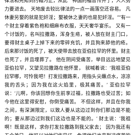
律法和先知到约翰为止，从此　神国的福音传开了，人人努
力要进去。 天地废去较比律法的一点一画落空还容易。 凡
休妻另娶的就是犯奸淫；娶被休之妻的也是犯奸淫。”“有一
个财主穿着紫色袍和细麻布衣服，天天奢华宴乐。 又有一
个讨饭的，名叫拉撒路，浑身生疮，被人放在财主门口， 
要得财主桌子上掉下来的零碎充饥，并且狗来舔他的疮。 
后来那讨饭的死了，被天使带去放在亚伯拉罕的怀里。财主
也死了，并且埋葬了。 他在阴间受痛苦，举目远远地望见
亚伯拉罕，又望见拉撒路在他怀里， 就喊着说：‘我祖亚伯
拉罕哪，可怜我吧！打发拉撒路来，用指头尖蘸点水，凉凉
我的舌头；因为我在这火焰里，极其痛苦。’ 亚伯拉罕
说：‘儿啊，你该回想你生前享过福，拉撒路也受过苦；如
今他在这里得安慰，你倒受痛苦。 不但这样，并且在你我
之间，有深渊限定，以致人要从这边过到你们那边是不能
的；要从那边过到我们这边也是不能的。’ 财主说：‘我祖
啊！既是这样，求你打发拉撒路到我父家去； 因为我还有