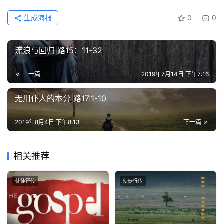
美
生成海报
0
0
敬
拜
流浪与回归|路15：11-32
神
登录
注册
学
上一篇
2019年7月14日 下午7:16
研
究
无用仆人的本分|路17:1-10
按
2019年8月4日 下午8:13
下一篇
卷
查
相关推荐
经
使徒行传
使徒行传
热
点
回
应