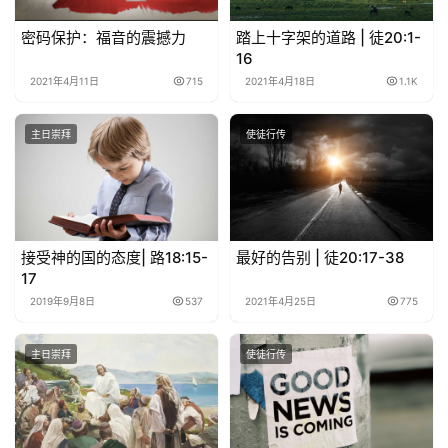
密码保护：福音的震撼力
踏上十字架的道路 | 徒20:1-
关
16
于
2021年4月11日
715
2021年4月18日
1.1K
我
们
主日崇拜
使徒行传
接受神的国的态度| 路18:15-
最好的告别 | 徒20:17-38
17
2019年9月8日
537
2021年4月25日
775
主日崇拜
使徒行传