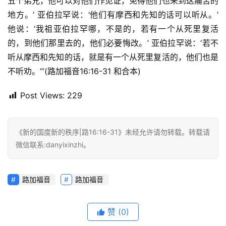
五个弟兄，他可以对他们作见证，免得他们也来到这痛苦的
地方。’ 亚伯拉罕说：‘他们有摩西和先知的话可以听从。’ 
他说：‘我祖亚伯拉罕哪，不是的，若有一个从死里复活
首
的，到他们那里去的，他们必要悔改。’ 亚伯拉罕说：‘若不
页
听从摩西和先知的话，就是有一个从死里复活的，他们也是
不听劝。’”(路加福音16:16-31 和合本)
主
日
Post Views:
229
崇
拜
《新的国度新的秩序|路16:16-31》未经允许请勿转载。转载请
微信联系:danyixinzhi。
专
题
讲
路加福音
路加福音
座
赞
(0)
赞