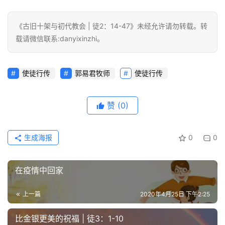
主
《古旧十架与初代教会 | 徒2：14-47》未经允许请勿转载。转
日
载请微信联系:danyixinzhi。
崇
拜
使徒行传
郭易君牧师
使徒行传
专
题
赞
(0)
讲
座
生成海报
0
0
赞
在疫情中回家
美
敬
上一篇
2020年4月25日 下午2:25
拜
比金银更美的祝福 | 徒3：1-10