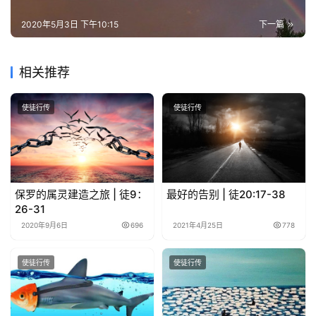
神
登录
注册
学
2020年5月3日 下午10:15
下一篇
研
究
相关推荐
按
卷
使徒行传
使徒行传
查
经
热
保罗的属灵建造之旅 | 徒9：
最好的告别 | 徒20:17-38
点
26-31
回
2020年9月6日
696
2021年4月25日
778
应
使徒行传
使徒行传
关
于
我