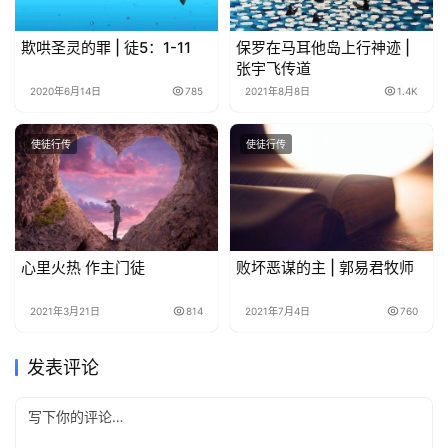
们
欺哄圣灵的罪 | 徒5：1-11
保罗在马耳他岛上行神迹 |
张宇飞传道
2020年6月14日
785
2021年8月8日
1.4K
使徒行传
使徒行传
心里火热 作主门徒
败坏恶谋的主 | 郭易君牧师
2021年3月21日
814
2021年7月4日
760
发表评论