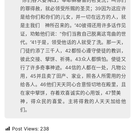
“你们各人要悔改，奉耶稣基督的名受洗，叫你们
的罪得赦，就必领受所赐的圣灵；39因为这应许
是给你们和你们的儿女，并一切在远方的人，就
是主我们 神所召来的。”40彼得还用许多话作见
证，劝勉他们说：“你们当救自己脱离这弯曲的世
代。”41于是，领受他话的人就受了洗。那一天，
门徒约添了三千人，42都恒心遵守使徒的教训，
彼此交接、擘饼、祈祷。43众人都惧怕。使徒又
行了许多奇事神迹。44信的人都在一处，凡物公
用，45并且卖了田产、家业，照各人所需用的分
给各人。46他们天天同心合意恒切地在殿里，且
在家中擘饼，存着欢喜诚实的心用饭，47赞美
神，得众民的喜爱。主将得救的人天天加给他
们。
首
Post Views:
238
页