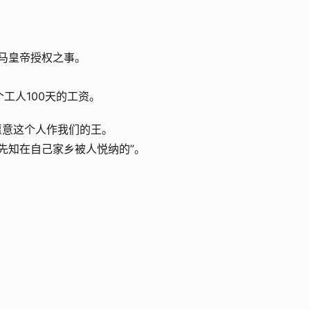
罗马皇帝授权之事。
个工人100天的工资。
愿意这个人作我们的王。
有先知在自己家乡被人悦纳的”。
。