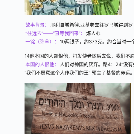
故事背景：
耶利哥城希律.亚基老去往罗马城得到
“往远去”——“直等我回来”：
炼人心
一锭（弥拿）：
10两银子，约373克。约合当时一
14他本国的人却恨他，打发使者随后去说，我们不
本国的人恨他：
人们对神国的厌弃。路4：24“没
“我们不愿意这个人作我们的王” 预言了基督的命运