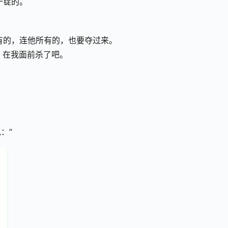
十锭的。
有的，连他所有的，也要夺过来。
，在我面前杀了吧。
：”