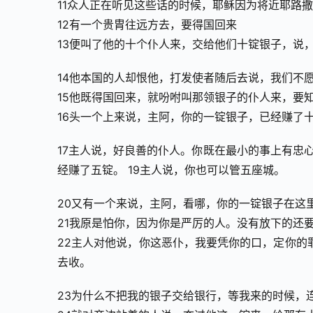
11众人正在听见这些话的时候，耶稣因为将近耶路
12有一个贵胄往远方去，要得国回来
13便叫了他的十个仆人来，交给他们十锭银子，说
14他本国的人却恨他，打发使者随后去说，我们不
15他既得国回来，就吩咐叫那领银子的仆人来，要
16头一个上来说，主阿，你的一锭银子，已经赚了
17主人说，好良善的仆人。你既在最小的事上有忠
经赚了五锭。 19主人说，你也可以管五座城。
20又有一个来说，主阿，看哪，你的一锭银子在这
21我原是怕你，因为你是严厉的人。没有放下的还
22主人对他说，你这恶仆，我要凭你的口，定你的
去收。
23为什么不把我的银子交给银行，等我来的时候，