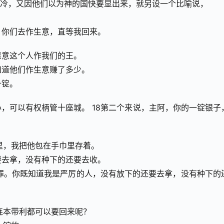
撒冷，又因他们以为神的国快要显出来，就另设一个比喻说，
，你们去作生意，直等我回来。
愿意这个人作我们的王。
知道他们作生意赚了多少。
十锭。
心，可以有权柄管十座城。 18第二个来说，主阿，你的一锭银子
里，我把他包在手巾里存着。
要去拿，没有种下的还要去收。
罪。你既知道我是严厉的人，没有放下的还要去拿，没有种下的
连本带利都可以要回来呢？