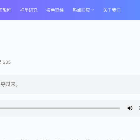
美敬拜
神学研究
按卷查经
热点回应
关于我们
 635
要夺过来。