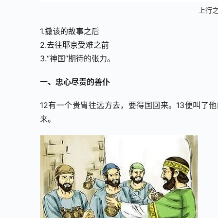
上行之
1.撒该的故事之后
2.去往耶京受难之前
3.“神国”期待的张力。
一、忠心尽责的善仆
12有一个贵胄往远方去，要得国回来。13便叫了
来。